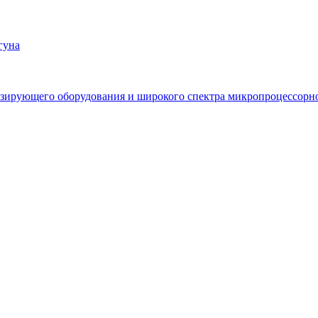
гуна
зирующего оборудования и широкого спектра микропроцессорно