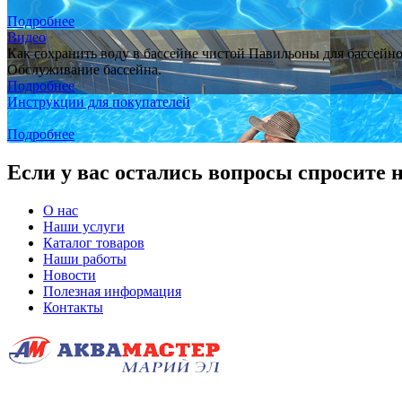
Подробнее
Видео
Как сохранить воду в бассейне чистой Павильоны для бассейн
Обслуживание бассейна.
Подробнее
Инструкции для покупателей
Подробнее
Если у вас остались вопросы спросите 
О нас
Наши услуги
Каталог товаров
Наши работы
Новости
Полезная информация
Контакты