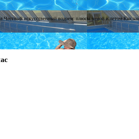
ов Частный искусственный водоем: плюсы зимой и летом Как защи
нас