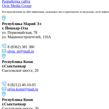
Разработка сайта
Ovix Media Group
Вся представленная на сайте информация, касающаяся цен и характеристик на продукцию, носит инфо
Республика Марий Эл
г. Йошкар-Ола
ул. Первомайская, 78
ул. Машиностроителей, 116A
8 (8362) 381 380
olvia_m@mail.ru
Республика Коми
г.Сыктывкар
Сысольское шоссе, 20
8 (8212) 40-10-05
olvia-komi@mail.ru
Республика Коми
г.Сыктывкар
Сысольское шоссе, 20