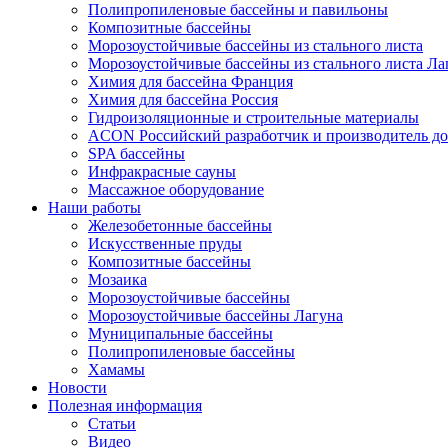
Полипропиленовые бассейны и павильоны
Композитные бассейны
Морозоустойчивые бассейны из стального листа
Морозоустойчивые бассейны из стального листа Ла
Химия для бассейна Франция
Химия для бассейна Россия
Гидроизоляционные и строительные материалы
ACON Российский разработчик и производитель до
SPA бассейны
Инфракрасные сауны
Массажное оборудование
Наши работы
Железобетонные бассейны
Искусственные пруды
Композитные бассейны
Мозаика
Морозоустойчивые бассейны
Морозоустойчивые бассейны Лагуна
Муниципальные бассейны
Полипропиленовые бассейны
Хамамы
Новости
Полезная информация
Статьи
Видео