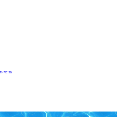
пилена
а