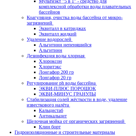
Мультиэкт "5 в 1" - средство для
комплексной обработки воды плавательных
бассейнов
Коагуляция, очистка воды бассейна от микро-
загрязнений
Эквиталл в катриджах
Эквиталл жидкий
Удаление водорослей
Альгитинн непенящийся
Альгитинн
Дезинфекция воды хлорная
Хлороксон
Хлоритэкс
Лонгафор 200 гр
Лонгафор 20 гр
Регулирование ph воды бассейна
ЭКВИ-ПЛЮС ПОРОШОК
ЭКВИ-МИНУС ГРАНУЛЫ
Стабилизация солей жёсткости в воде, удаление
известкового налёта
Кальцистаб
Антикальцит
Щелочная мойка от органических загрязнений
Клин борт
Гидроизоляционные и строительные материалы