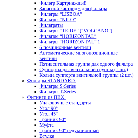
Фильтр Картриджный
Запасной картридж для фильтра
Фильтры “LISBOA”
Фильтры “NILO”
Фильтраты
Фильтры “TEIDE” (“VOLСANO”)
Фильтры “HORIZONTAL”
Фильтры “HORIZONTAL” 1
6-позиционные вентили
Автоматические многопозиционные
вентили
Пятивентильная группа для одного фильтра
Суппорты для вентильной группы (1 шт.)
Кольца суппорта вентильной группы (2 шт.)
Фильтры STANDARD
Фильтры S-Series
Фильтры T-Series
Фитинги из ПВХ
Упаковочные стандарты
Угол 90°
Угол 45°
Тройник 90°
Муфта
Тройник 90° редукционный
Втулка