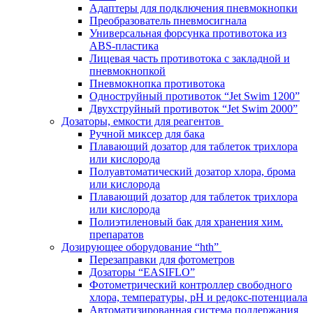
Адаптеры для подключения пневмокнопки
Преобразователь пневмосигнала
Универсальная форсунка противотока из
ABS-пластика
Лицевая часть противотока с закладной и
пневмокнопкой
Пневмокнопка противотока
Одноструйный противоток “Jet Swim 1200”
Двухструйный противоток “Jet Swim 2000”
Дозаторы, емкости для реагентов
Ручной миксер для бака
Плавающий дозатор для таблеток трихлора
или кислорода
Полуавтоматический дозатор хлора, брома
или кислорода
Плавающий дозатор для таблеток трихлора
или кислорода
Полиэтиленовый бак для хранения хим.
препаратов
Дозирующее оборудование “hth”
Перезаправки для фотометров
Дозаторы “EASIFLO”
Фотометрический контроллер свободного
хлора, температуры, рН и редокс-потенциала
Автоматизированная система поддержания