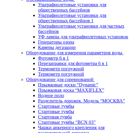
Ультрафиолетовые установки для
общественных бассейнов
Ультрафиолетовые установки для
общественных бассейнов 1
Ультрафиолетовые установки для частных
бассейнов
УФ лампы для ультрафиолетовых установок
Генераторы озона
Камеры дегазации
Оборудование для измерения параметров воды
Фотометр 6 в 1
Перезаправки для фотометра 6 в 1
Термометр погружной
Термометр погружной
Оборудование для соревнований
Прыжковые доски “Dynamic”
Прыжковая доска “MAXIFLEX”
Водное поло
Разделитель дорожек. Модель “МОСКВА”
Стартовые тумбы
Стартовые тумбы
Стартовая тумба
Стартовые тумбы “BCN 03”
Чашки анкерного крепления для
разделительной дорожки