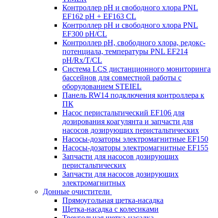
Контроллер рН и свободного хлора PNL
EF162 pH + EF163 CL
Контроллер рН и свободного хлора PNL
EF300 pH/CL
Контроллер рН, свободного хлора, редокс-
потенциала, температуры PNL EF214
pH/Rx/T/CL
Система LCS дистанционного мониторинга
бассейнов для совместной работы с
оборудованием STEIEL
Панель RW14 подключения контроллера к
ПК
Насос перистальтический EF106 для
дозирования коагулянта и запчасти для
насосов дозирующих перистальтических
Насосы-дозаторы электромагнитные EF150
Насосы-дозаторы электромагнитные EF155
Запчасти для насосов дозирующих
перистальтических
Запчасти для насосов дозирующих
электромагнитных
Донные очистители
Прямоугольная щетка-насадка
Щетка-насадка с колесиками
Треугольная щетка-насадка