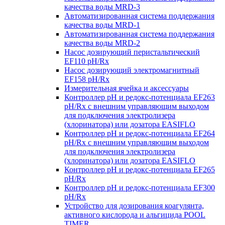
качества воды MRD-3
Автоматизированная система поддержания
качества воды MRD-1
Автоматизированная система поддержания
качества воды MRD-2
Насос дозирующий перистальтический
EF110 pH/Rx
Насос дозирующий электромагнитный
EF158 pH/Rx
Измерительная ячейка и аксессуары
Контроллер рН и редокс-потенциала EF263
pH/Rx с внешним управляющим выходом
для подключения электролизера
(хлоринатора) или дозатора EASIFLO
Контроллер рН и редокс-потенциала EF264
pH/Rx с внешним управляющим выходом
для подключения электролизера
(хлоринатора) или дозатора EASIFLO
Контроллер рН и редокс-потенциала EF265
pH/Rx
Контроллер рН и редокс-потенциала EF300
pH/Rx
Устройство для дозирования коагулянта,
активного кислорода и альгицида POOL
TIMER