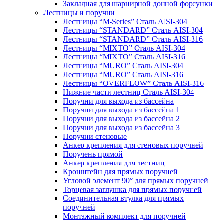
Закладная для шарнирной донной форсунки
Лестницы и поручни
Лестницы “M-Series” Сталь AISI-304
Лестницы “STANDARD” Сталь AISI-304
Лестницы “STANDARD” Сталь AISI-316
Лестницы “MIXTO” Сталь AISI-304
Лестницы “MIXTO” Сталь AISI-316
Лестницы “MURO” Сталь AISI-304
Лестницы “MURO” Сталь AISI-316
Лестницы “OVERFLOW” Сталь AISI-316
Нижние части лестниц Сталь AISI-304
Поручни для выхода из бассейна
Поручни для выхода из бассейна 1
Поручни для выхода из бассейна 2
Поручни для выхода из бассейна 3
Поручни стеновые
Анкер крепления для стеновых поручней
Поручень прямой
Анкер крепления для лестниц
Кронштейн для прямых поручней
Угловой элемент 90° для прямых поручней
Торцевая заглушка для прямых поручней
Соединительная втулка для прямых
поручней
Монтажный комплект для поручней