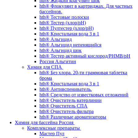
hth® Жидкий коагулянт шок
hth® Флокулянт в картриджах. Для частных
бассейнов.
hth® Тестовые полоски
hth® Тестер (хлор/pH)
hth® Пултестер (хлор/pH)
hth® Кристальная вода 3 в 1
hth® Альгицид
hth® Альгицид непенящийся
hth® Альгицид шок
hth® Тестер активный кислород/PHMB/pH
Россия Альгитин
Химия для СПА
hth® Без хлора. 20-ти граммовая таблетка
брома
hth® Кристальная вода 3 в 1
hth® Антивспениватель.
hth® Средство от известковых отложений
hth® Очиститель ватерлинии
hth® Очиститель СПА
hth® Очиститель фильтра
hth® Различные ароматизаторы
Химия для бассейна Россия
Комплексные препараты
Мастер Пул