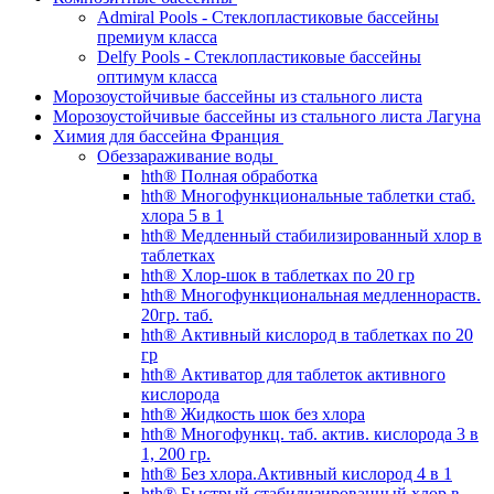
Admiral Pools - Стеклопластиковые бассейны
премиум класса
Delfy Pools - Стеклопластиковые бассейны
оптимум класса
Морозоустойчивые бассейны из стального листа
Морозоустойчивые бассейны из стального листа Лагуна
Химия для бассейна Франция
Обеззараживание воды
hth® Полная обработка
hth® Многофункциональные таблетки стаб.
хлора 5 в 1
hth® Медленный стабилизированный хлор в
таблетках
hth® Хлор-шок в таблетках по 20 гр
hth® Многофункциональная медленнораств.
20гр. таб.
hth® Активный кислород в таблетках по 20
гр
hth® Активатор для таблеток активного
кислорода
hth® Жидкость шок без хлора
hth® Многофункц. таб. актив. кислорода 3 в
1, 200 гр.
hth® Без хлора.Активный кислород 4 в 1
hth® Быстрый стабилизированный хлор в