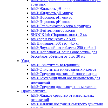
гранулах
hth® Жидкость pH плюс
hth® Жидкость pH минус
hth® Порошок pH минус
hth® Порошок pH плюс
hth® Стабилизатор хлора в гранулах
hth® Нейтрализатор хлора
SHOCK hth (Порошок-шок) - 2 кг.
hth хлор в гранулах - 2,5 кг.
hth Цилиндры 300 гр. - 4,5 кг
hth® Двухслойная таблетка 250 гр 6 в 1
hth® Поплавок «Полная обработка» для
бассейнов объёмом от 5 до 30 м3
Уход
hth® Очиститель ватерлинии
hth® Очиститель минеральных налетов
hth® Средство для зимней консервации
hth® Бактерицидный обезжириватель для
помещений
hth® Средство для выведения металлов
Профилактика
hth® Жидкое средство от известковых
отложений
hth® Жидкий коагулянт быстрого действия