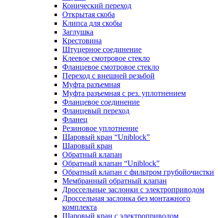
Конический переход
Открытая скоба
Клипса для скобы
Заглушка
Крестовина
Штуцерное соединение
Клеевое смотровое стекло
Фланцевое смотровое стекло
Переход с внешней резьбой
Муфта разъемная
Муфта разъемная с рез. уплотнением
Фланцевое соединение
Фланцевый переход
Фланец
Резиновое уплотнение
Шаровый кран “Uniblock”
Шаровый кран
Обратный клапан
Обратный клапан “Uniblock”
Обратный клапан с фильтром грубойочистки
Мембранный обратный клапан
Дроссельные заслонки с электроприводом
Дроссельная заслонка без монтажного
комплекта
Шаровый кран с электроприводом