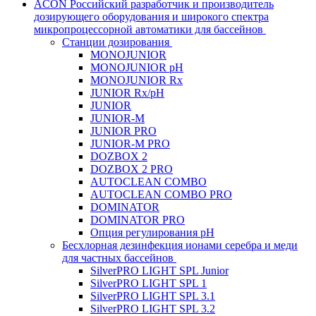
ACON Российский разработчик и производитель
дозирующего оборудования и широкого спектра
микропроцессорной автоматики для бассейнов
Станции дозирования
MONOJUNIOR
MONOJUNIOR pH
MONOJUNIOR Rx
JUNIOR Rx/pH
JUNIOR
JUNIOR-M
JUNIOR PRO
JUNIOR-M PRO
DOZBOX 2
DOZBOX 2 PRO
AUTOCLEAN COMBO
AUTOCLEAN COMBO PRO
DOMINATOR
DOMINATOR PRO
Опция регулирования pH
Беcхлорная дезинфекция ионами серебра и меди
для частных бассейнов
SilverPRO LIGHT SPL Junior
SilverPRO LIGHT SPL 1
SilverPRO LIGHT SPL 3.1
SilverPRO LIGHT SPL 3.2