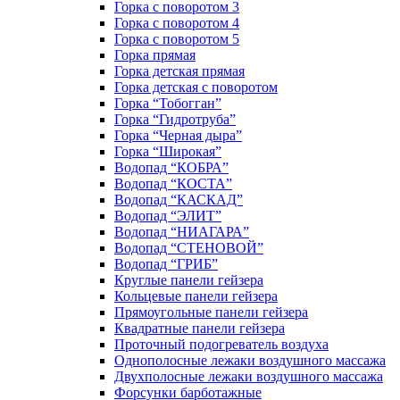
Горка с поворотом 3
Горка с поворотом 4
Горка с поворотом 5
Горка прямая
Горка детская прямая
Горка детская с поворотом
Горка “Тобогган”
Горка “Гидротруба”
Горка “Черная дыра”
Горка “Широкая”
Водопад “КОБРА”
Водопад “КОСТА”
Водопад “КАСКАД”
Водопад “ЭЛИТ”
Водопад “НИАГАРА”
Водопад “СТЕНОВОЙ”
Водопад “ГРИБ”
Круглые панели гейзера
Кольцевые панели гейзера
Прямоугольные панели гейзера
Квадратные панели гейзера
Проточный подогреватель воздуха
Однополосные лежаки воздушного массажа
Двухполосные лежаки воздушного массажа
Форсунки барботажные