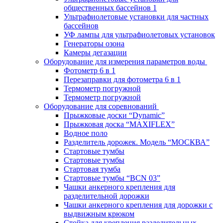
общественных бассейнов 1
Ультрафиолетовые установки для частных
бассейнов
УФ лампы для ультрафиолетовых установок
Генераторы озона
Камеры дегазации
Оборудование для измерения параметров воды
Фотометр 6 в 1
Перезаправки для фотометра 6 в 1
Термометр погружной
Термометр погружной
Оборудование для соревнований
Прыжковые доски “Dynamic”
Прыжковая доска “MAXIFLEX”
Водное поло
Разделитель дорожек. Модель “МОСКВА”
Стартовые тумбы
Стартовые тумбы
Стартовая тумба
Стартовые тумбы “BCN 03”
Чашки анкерного крепления для
разделительной дорожки
Чашки анкерного крепления для дорожки с
выдвижным крюком
Стойка для крепления разделительных