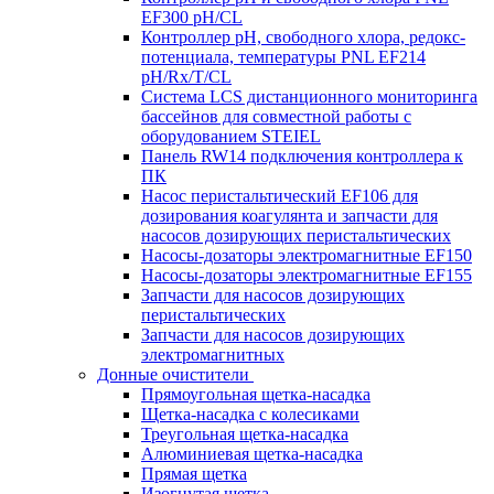
EF300 pH/CL
Контроллер рН, свободного хлора, редокс-
потенциала, температуры PNL EF214
pH/Rx/T/CL
Система LCS дистанционного мониторинга
бассейнов для совместной работы с
оборудованием STEIEL
Панель RW14 подключения контроллера к
ПК
Насос перистальтический EF106 для
дозирования коагулянта и запчасти для
насосов дозирующих перистальтических
Насосы-дозаторы электромагнитные EF150
Насосы-дозаторы электромагнитные EF155
Запчасти для насосов дозирующих
перистальтических
Запчасти для насосов дозирующих
электромагнитных
Донные очистители
Прямоугольная щетка-насадка
Щетка-насадка с колесиками
Треугольная щетка-насадка
Алюминиевая щетка-насадка
Прямая щетка
Изогнутая щетка