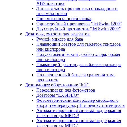
ABS-пластика
Лицевая часть противотока с закладной и
пневмокнопкой
Пневмокнопка противотока
Одноструйный противоток “Jet Swim 1200”
Двухструйный противоток “Jet Swim 2000”
Дозаторы, емкости для реагентов
Ручной миксер для бака
Плавающий дозатор для таблеток трихлора
или кислорода
Полуавтоматический дозатор хлора, брома
или кислорода
Плавающий дозатор для таблеток трихлора
или кислорода
Полиэтиленовый бак для хранения хим.
препаратов
Дозирующее оборудование “hth”
Перезаправки для фотометров
Дозаторы “EASIFLO”
Фотометрический контроллер свободного
хлора, температуры, рН и редокс-потенциала
Автоматизированная система поддержания
качества воды MRD-3
Автоматизированная система поддержания
качества воды MRD-1