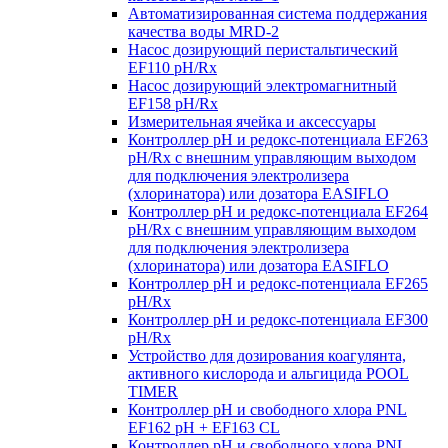
Автоматизированная система поддержания
качества воды MRD-2
Насос дозирующий перистальтический
EF110 pH/Rx
Насос дозирующий электромагнитный
EF158 pH/Rx
Измерительная ячейка и аксессуары
Контроллер рН и редокс-потенциала EF263
pH/Rx с внешним управляющим выходом
для подключения электролизера
(хлоринатора) или дозатора EASIFLO
Контроллер рН и редокс-потенциала EF264
pH/Rx с внешним управляющим выходом
для подключения электролизера
(хлоринатора) или дозатора EASIFLO
Контроллер рН и редокс-потенциала EF265
pH/Rx
Контроллер рН и редокс-потенциала EF300
pH/Rx
Устройство для дозирования коагулянта,
активного кислорода и альгицида POOL
TIMER
Контроллер рН и свободного хлора PNL
EF162 pH + EF163 CL
Контроллер рН и свободного хлора PNL