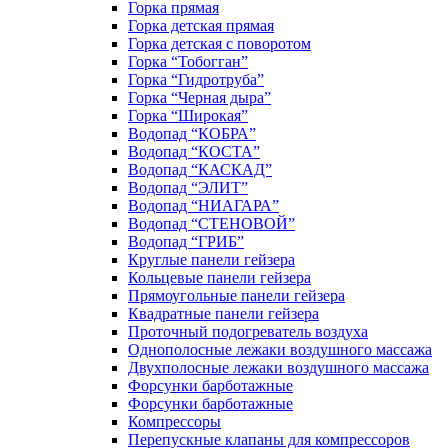
Горка прямая
Горка детская прямая
Горка детская с поворотом
Горка “Тобогган”
Горка “Гидротруба”
Горка “Черная дыра”
Горка “Широкая”
Водопад “КОБРА”
Водопад “КОСТА”
Водопад “КАСКАД”
Водопад “ЭЛИТ”
Водопад “НИАГАРА”
Водопад “СТЕНОВОЙ”
Водопад “ГРИБ”
Круглые панели гейзера
Кольцевые панели гейзера
Прямоугольные панели гейзера
Квадратные панели гейзера
Проточный подогреватель воздуха
Однополосные лежаки воздушного массажа
Двухполосные лежаки воздушного массажа
Форсунки барботажные
Форсунки барботажные
Компрессоры
Перепускные клапаны для компрессоров