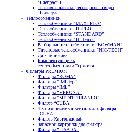
“Edenpac” 1
Тепловые насосы для подогрева воды
“Powerpac”
Теплообменники
Теплообменники “MAXI-FLO”
Теплообменники “HI-FLO”
Теплообменники “STANDARD”
Теплообменники “Hi-Temp”
Разборные теплообменники “BOWMAN”
Титановые теплообменники “NIC-TECH”
Датчик потока
Комплектующие к
теплообменникам.Термостат
Фильтры PREMIUM
Фильтры “ROMA”
Фильтры “IML top”
Фильтры “IML”
Фильтры “VERONA”
Фильтры “MEDITERRANEO”
Фильтр “CUBA”
4-х позиционный вентиль для фильтра
“CUBA”
Фильтр Картриджный
Запасной картридж для фильтра
Фильтры “LISBOA”