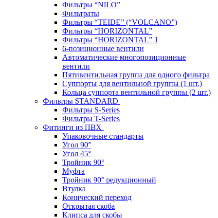
Фильтры “NILO”
Фильтраты
Фильтры “TEIDE” (“VOLСANO”)
Фильтры “HORIZONTAL”
Фильтры “HORIZONTAL” 1
6-позиционные вентили
Автоматические многопозиционные
вентили
Пятивентильная группа для одного фильтра
Суппорты для вентильной группы (1 шт.)
Кольца суппорта вентильной группы (2 шт.)
Фильтры STANDARD
Фильтры S-Series
Фильтры T-Series
Фитинги из ПВХ
Упаковочные стандарты
Угол 90°
Угол 45°
Тройник 90°
Муфта
Тройник 90° редукционный
Втулка
Конический переход
Открытая скоба
Клипса для скобы