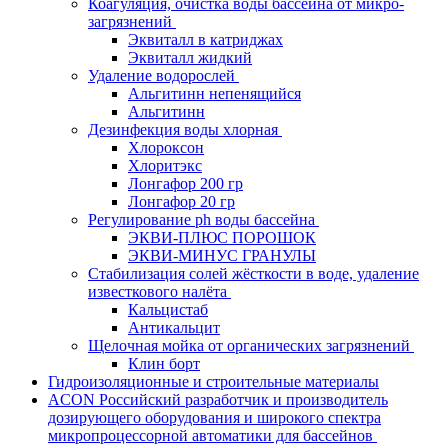
Коагуляция, очистка воды бассейна от микро-
загрязнений
Эквиталл в катриджах
Эквиталл жидкий
Удаление водорослей
Альгитинн непенящийся
Альгитинн
Дезинфекция воды хлорная
Хлороксон
Хлоритэкс
Лонгафор 200 гр
Лонгафор 20 гр
Регулирование ph воды бассейна
ЭКВИ-ПЛЮС ПОРОШОК
ЭКВИ-МИНУС ГРАНУЛЫ
Стабилизация солей жёсткости в воде, удаление
известкового налёта
Кальцистаб
Антикальцит
Щелочная мойка от органических загрязнений
Клин борт
Гидроизоляционные и строительные материалы
ACON Российский разработчик и производитель
дозирующего оборудования и широкого спектра
микропроцессорной автоматики для бассейнов