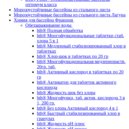
оптимум класса
Морозоустойчивые бассейны из стального листа
Морозоустойчивые бассейны из стального листа Лагуна
Химия для бассейна Франция
Обеззараживание воды
hth® Полная обработка
hth® Многофункциональные таблетки стаб.
хлора 5 в 1
hth® Медленный стабилизированный хлор в
таблетках
hth® Хлор-шок в таблетках по 20 гр
hth® Многофункциональная медленнораств.
20гр. таб.
hth® Активный кислород в таблетках по 20
гр
hth® Активатор для таблеток активного
кислорода
hth® Жидкость шок без хлора
hth® Многофункц. таб. актив. кислорода 3 в
1, 200 гр.
hth® Без хлора.Активный кислород 4 в 1
hth® Быстрый стабилизированный хлор в
гранулах
hth® Жидкость pH плюс
hth® Жидкость pH минус