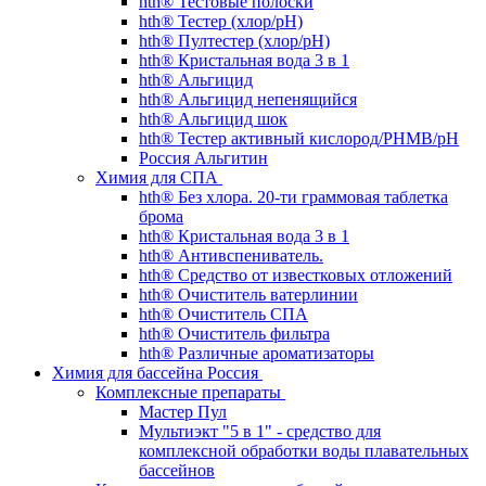
hth® Тестовые полоски
hth® Тестер (хлор/pH)
hth® Пултестер (хлор/pH)
hth® Кристальная вода 3 в 1
hth® Альгицид
hth® Альгицид непенящийся
hth® Альгицид шок
hth® Тестер активный кислород/PHMB/pH
Россия Альгитин
Химия для СПА
hth® Без хлора. 20-ти граммовая таблетка
брома
hth® Кристальная вода 3 в 1
hth® Антивспениватель.
hth® Средство от известковых отложений
hth® Очиститель ватерлинии
hth® Очиститель СПА
hth® Очиститель фильтра
hth® Различные ароматизаторы
Химия для бассейна Россия
Комплексные препараты
Мастер Пул
Мультиэкт "5 в 1" - средство для
комплексной обработки воды плавательных
бассейнов