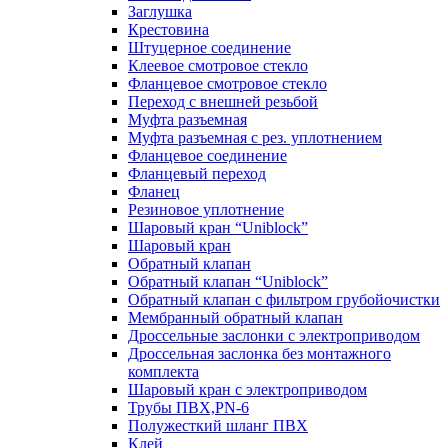
Заглушка
Крестовина
Штуцерное соединение
Клеевое смотровое стекло
Фланцевое смотровое стекло
Переход с внешней резьбой
Муфта разъемная
Муфта разъемная с рез. уплотнением
Фланцевое соединение
Фланцевый переход
Фланец
Резиновое уплотнение
Шаровый кран “Uniblock”
Шаровый кран
Обратный клапан
Обратный клапан “Uniblock”
Обратный клапан с фильтром грубойочистки
Мембранный обратный клапан
Дроссельные заслонки с электроприводом
Дроссельная заслонка без монтажного
комплекта
Шаровый кран с электроприводом
Трубы ПВХ,PN-6
Полужесткий шланг ПВХ
Клей