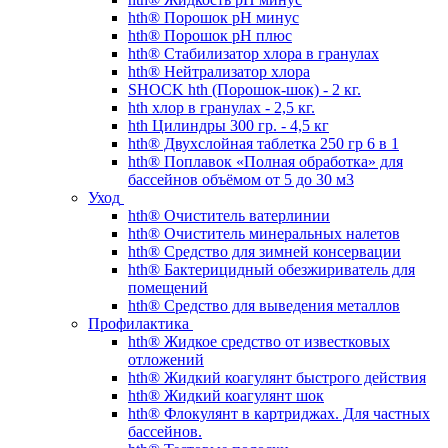
hth® Порошок pH минус
hth® Порошок pH плюс
hth® Стабилизатор хлора в гранулах
hth® Нейтрализатор хлора
SHOCK hth (Порошок-шок) - 2 кг.
hth хлор в гранулах - 2,5 кг.
hth Цилиндры 300 гр. - 4,5 кг
hth® Двухслойная таблетка 250 гр 6 в 1
hth® Поплавок «Полная обработка» для
бассейнов объёмом от 5 до 30 м3
Уход
hth® Очиститель ватерлинии
hth® Очиститель минеральных налетов
hth® Средство для зимней консервации
hth® Бактерицидный обезжириватель для
помещений
hth® Средство для выведения металлов
Профилактика
hth® Жидкое средство от известковых
отложений
hth® Жидкий коагулянт быстрого действия
hth® Жидкий коагулянт шок
hth® Флокулянт в картриджах. Для частных
бассейнов.