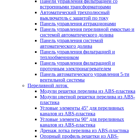
Панели управления фильтрацией cо
встроенными трансформаторами
Автоматический трехполюсный
выключатель с защитой по току
Панель управления аттракционами
Панель управления переливной емкостью и
системой автоматического долива
Панель управления системой
автоматического долива
Панель управления фильтрацией и
теплообменником
Панель управления фильтрацией и
проточным электронагревателем
Панель автоматического управления 5-ти
вентильной системы
Переливной лоток
Модули решетки перелива из ABS-пластика
Модули цветной решетки перелива из ABS-
пластика
Угловые элементы 45° для переливных
каналов из ABS-пластика
Угловые элементы 90° для переливных
каналов из ABS-пластика
Дренаж лотка перелива из ABS-пластика
Опорный профиль решетки из ABS-