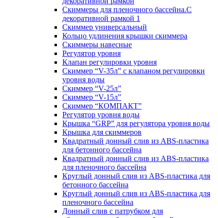
декоративной рамкой
Скиммеры для пленочного бассейна.С
декоративной рамкой 1
Скиммер универсальный
Кольцо удлинения крышки скиммера
Скиммеры навесные
Регулятор уровня
Клапан регулировки уровня
Скиммер “V-35л” с клапаном регулировки
уровня воды
Скиммер “V-25л”
Скиммер “V-15л”
Скиммер “КОМПАКТ”
Регулятор уровня воды
Крышка “GRP” для регулятора уровня воды
Крышка для скиммеров
Квадратный донный слив из ABS-пластика
для бетонного бассейна
Квадратный донный слив из ABS-пластика
для пленочного бассейна
Круглый донный слив из ABS-пластика для
бетонного бассейна
Круглый донный слив из ABS-пластика для
пленочного бассейна
Донный слив с патрубком для