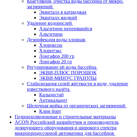
Коагуляция, очистка воды бассейна от микро-
загрязнений
Эквиталл в катриджах
Эквиталл жидкий
Удаление водорослей
Альгитинн непенящийся
Альгитинн
Дезинфекция воды хлорная
Хлороксон
Хлоритэкс
Лонгафор 200 гр
Лонгафор 20 гр
Регулирование ph воды бассейна
ЭКВИ-ПЛЮС ПОРОШОК
ЭКВИ-МИНУС ГРАНУЛЫ
Стабилизация солей жёсткости в воде, удаление
известкового налёта
Кальцистаб
Антикальцит
Щелочная мойка от органических загрязнений
Клин борт
Гидроизоляционные и строительные материалы
ACON Российский разработчик и производитель
дозирующего оборудования и широкого спектра
микропроцессорной автоматики для бассейнов