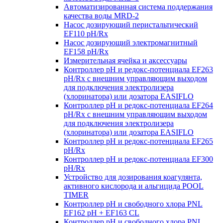
Автоматизированная система поддержания
качества воды MRD-2
Насос дозирующий перистальтический
EF110 pH/Rx
Насос дозирующий электромагнитный
EF158 pH/Rx
Измерительная ячейка и аксессуары
Контроллер рН и редокс-потенциала EF263
pH/Rx с внешним управляющим выходом
для подключения электролизера
(хлоринатора) или дозатора EASIFLO
Контроллер рН и редокс-потенциала EF264
pH/Rx с внешним управляющим выходом
для подключения электролизера
(хлоринатора) или дозатора EASIFLO
Контроллер рН и редокс-потенциала EF265
pH/Rx
Контроллер рН и редокс-потенциала EF300
pH/Rx
Устройство для дозирования коагулянта,
активного кислорода и альгицида POOL
TIMER
Контроллер рН и свободного хлора PNL
EF162 pH + EF163 CL
Контроллер рН и свободного хлора PNL