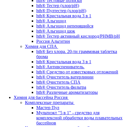
hth® Тестовые полоски
hth® Тестер (хлор/pH)
hth® Пултестер (хлор/pH)
hth® Кристальная вода 3 в 1
hth® Альгицид
hth® Альгицид непенящийся
hth® Альгицид шок
hth® Тестер активный кислород/PHMB/pH
Россия Альгитин
Химия для СПА
hth® Без хлора. 20-ти граммовая таблетка
брома
hth® Кристальная вода 3 в 1
hth® Антивспениватель.
hth® Средство от известковых отложений
hth® Очиститель ватерлинии
hth® Очиститель СПА
hth® Очиститель фильтра
hth® Различные ароматизаторы
Химия для бассейна Россия
Комплексные препараты
Мастер Пул
Мультиэкт "5 в 1" - средство для
комплексной обработки воды плавательных
бассейнов