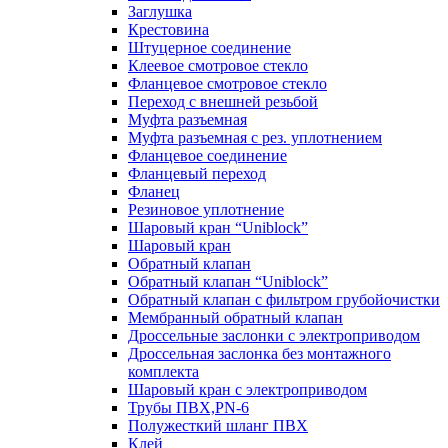
Заглушка
Крестовина
Штуцерное соединение
Клеевое смотровое стекло
Фланцевое смотровое стекло
Переход с внешней резьбой
Муфта разъемная
Муфта разъемная с рез. уплотнением
Фланцевое соединение
Фланцевый переход
Фланец
Резиновое уплотнение
Шаровый кран “Uniblock”
Шаровый кран
Обратный клапан
Обратный клапан “Uniblock”
Обратный клапан с фильтром грубойочистки
Мембранный обратный клапан
Дроссельные заслонки с электроприводом
Дроссельная заслонка без монтажного
комплекта
Шаровый кран с электроприводом
Трубы ПВХ,PN-6
Полужесткий шланг ПВХ
Клей