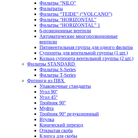
Фильтры “NILO”
Фильтраты
Фильтры “TEIDE” (“VOLСANO”)
Фильтры “HORIZONTAL”
Фильтры “HORIZONTAL” 1
6-позиционные вентили
Автоматические многопозиционные
вентили
Пятивентильная группа для одного фильтра
Суппорты для вентильной группы (1 шт.)
Кольца суппорта вентильной группы (2 шт.)
Фильтры STANDARD
Фильтры S-Series
Фильтры T-Series
Фитинги из ПВХ
Упаковочные стандарты
Угол 90°
Угол 45°
Тройник 90°
Муфта
Тройник 90° редукционный
Втулка
Конический переход
Открытая скоба
Клипса для скобы