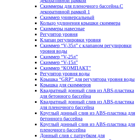
декоративной рамкой
Скиммеры для пленочного бассейна.С
декоративной рамкой 1
Скиммер универсальный
Кольцо удлинения крышки скиммера
Скиммеры навесные
Регулятор уровня
Клапан регулировки уровня
Скиммер “V-35л” с клапаном регулировки
уровня воды
Скиммер “V-25л”
Скиммер “V-15л”
Скиммер “КОМПАКТ”
Регулятор уровня воды
Крышка “GRP” для регулятора уровня воды
Крышка для скиммеров
Квадратный донный слив из ABS-пластика
для бетонного бассейна
Квадратный донный слив из ABS-пластика
для пленочного бассейна
Круглый донный слив из ABS-пластика для
бетонного бассейна
Круглый донный слив из ABS-пластика для
пленочного бассейна
Донный слив с патрубком для