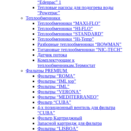
“Edenpac” 1
Тепловые насосы для подогрева воды
“Powerpac”
Теплообменники
Теплообменники “MAXI-FLO”
Теплообменники “HI-FLO”
Теплообменники “STANDARD”
Теплообменники “Hi-Temp”
Разборные теплообменники “BOWMAN”
Титановые теплообменники “NIC-TECH”
Датчик потока
Комплектующие к
теплообменникам.Термостат
Фильтры PREMIUM
Фильтры “ROMA”
Фильтры “IML top”
Фильтры “IML”
Фильтры “VERONA”
Фильтры “MEDITERRANEO”
Фильтр “CUBA”
4-х позиционный вентиль для фильтра
“CUBA”
Фильтр Картриджный
Запасной картридж для фильтра
Фильтры “LISBOA”