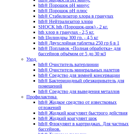
hth® Порошок pH минус
hth® Порошок pH плюс
hth® Стабилизатор хлора в гранулах
hth® Нейтрализатор хлора
SHOCK hth (Порошок-шок) - 2 кг.
hth хлор в гранулах - 2,5 кг.
hth Цилиндры 300 гр. - 4,5 кг
hth® Двухслойная таблетка 250 гр 6 в 1
hth® Поплавок «Полная обработка» для
бассейнов объёмом от 5 до 30 м3
Уход
hth® Очиститель ватерлинии
hth® Очиститель минеральных налетов
hth® Средство для зимней консервации
hth® Бактерицидный обезжириватель для
помещений
hth® Средство для выведения металлов
Профилактика
hth® Жидкое средство от известковых
отложений
hth® Жидкий коагулянт быстрого действия
hth® Жидкий коагулянт шок
hth® Флокулянт в картриджах. Для частных
бассейнов.