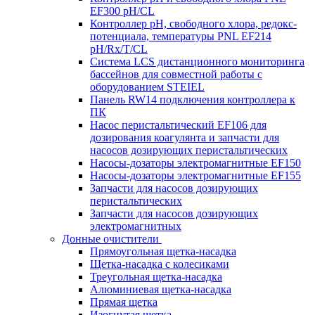
EF300 pH/CL
Контроллер рН, свободного хлора, редокс-
потенциала, температуры PNL EF214
pH/Rx/T/CL
Система LCS дистанционного мониторинга
бассейнов для совместной работы с
оборудованием STEIEL
Панель RW14 подключения контроллера к
ПК
Насос перистальтический EF106 для
дозирования коагулянта и запчасти для
насосов дозирующих перистальтических
Насосы-дозаторы электромагнитные EF150
Насосы-дозаторы электромагнитные EF155
Запчасти для насосов дозирующих
перистальтических
Запчасти для насосов дозирующих
электромагнитных
Донные очистители
Прямоугольная щетка-насадка
Щетка-насадка с колесиками
Треугольная щетка-насадка
Алюминиевая щетка-насадка
Прямая щетка
Изогнутая щетка