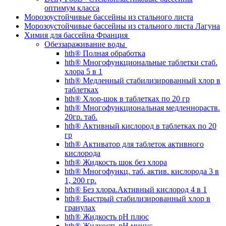
оптимум класса
Морозоустойчивые бассейны из стального листа
Морозоустойчивые бассейны из стального листа Лагуна
Химия для бассейна Франция
Обеззараживание воды
hth® Полная обработка
hth® Многофункциональные таблетки стаб.
хлора 5 в 1
hth® Медленный стабилизированный хлор в
таблетках
hth® Хлор-шок в таблетках по 20 гр
hth® Многофункциональная медленнораств.
20гр. таб.
hth® Активный кислород в таблетках по 20
гр
hth® Активатор для таблеток активного
кислорода
hth® Жидкость шок без хлора
hth® Многофункц. таб. актив. кислорода 3 в
1, 200 гр.
hth® Без хлора.Активный кислород 4 в 1
hth® Быстрый стабилизированный хлор в
гранулах
hth® Жидкость pH плюс
hth® Жидкость pH минус