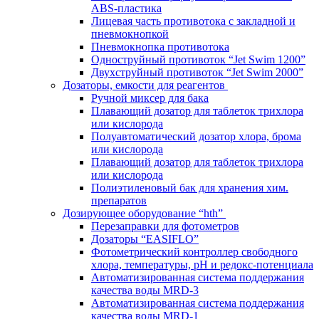
ABS-пластика
Лицевая часть противотока с закладной и
пневмокнопкой
Пневмокнопка противотока
Одноструйный противоток “Jet Swim 1200”
Двухструйный противоток “Jet Swim 2000”
Дозаторы, емкости для реагентов
Ручной миксер для бака
Плавающий дозатор для таблеток трихлора
или кислорода
Полуавтоматический дозатор хлора, брома
или кислорода
Плавающий дозатор для таблеток трихлора
или кислорода
Полиэтиленовый бак для хранения хим.
препаратов
Дозирующее оборудование “hth”
Перезаправки для фотометров
Дозаторы “EASIFLO”
Фотометрический контроллер свободного
хлора, температуры, рН и редокс-потенциала
Автоматизированная система поддержания
качества воды MRD-3
Автоматизированная система поддержания
качества воды MRD-1