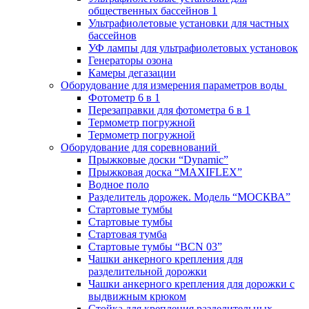
общественных бассейнов 1
Ультрафиолетовые установки для частных
бассейнов
УФ лампы для ультрафиолетовых установок
Генераторы озона
Камеры дегазации
Оборудование для измерения параметров воды
Фотометр 6 в 1
Перезаправки для фотометра 6 в 1
Термометр погружной
Термометр погружной
Оборудование для соревнований
Прыжковые доски “Dynamic”
Прыжковая доска “MAXIFLEX”
Водное поло
Разделитель дорожек. Модель “МОСКВА”
Стартовые тумбы
Стартовые тумбы
Стартовая тумба
Стартовые тумбы “BCN 03”
Чашки анкерного крепления для
разделительной дорожки
Чашки анкерного крепления для дорожки с
выдвижным крюком
Стойка для крепления разделительных