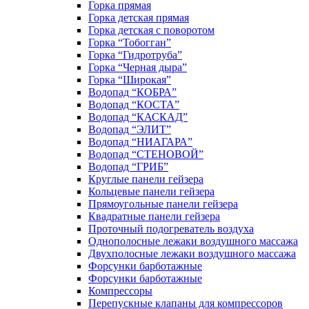
Горка прямая
Горка детская прямая
Горка детская с поворотом
Горка “Тобогган”
Горка “Гидротруба”
Горка “Черная дыра”
Горка “Широкая”
Водопад “КОБРА”
Водопад “КОСТА”
Водопад “КАСКАД”
Водопад “ЭЛИТ”
Водопад “НИАГАРА”
Водопад “СТЕНОВОЙ”
Водопад “ГРИБ”
Круглые панели гейзера
Кольцевые панели гейзера
Прямоугольные панели гейзера
Квадратные панели гейзера
Проточный подогреватель воздуха
Однополосные лежаки воздушного массажа
Двухполосные лежаки воздушного массажа
Форсунки барботажные
Форсунки барботажные
Компрессоры
Перепускные клапаны для компрессоров