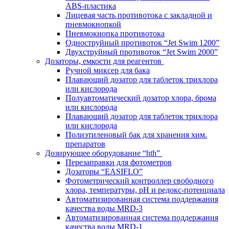
ABS-пластика
Лицевая часть противотока с закладной и
пневмокнопкой
Пневмокнопка противотока
Одноструйный противоток “Jet Swim 1200”
Двухструйный противоток “Jet Swim 2000”
Дозаторы, емкости для реагентов
Ручной миксер для бака
Плавающий дозатор для таблеток трихлора
или кислорода
Полуавтоматический дозатор хлора, брома
или кислорода
Плавающий дозатор для таблеток трихлора
или кислорода
Полиэтиленовый бак для хранения хим.
препаратов
Дозирующее оборудование “hth”
Перезаправки для фотометров
Дозаторы “EASIFLO”
Фотометрический контроллер свободного
хлора, температуры, рН и редокс-потенциала
Автоматизированная система поддержания
качества воды MRD-3
Автоматизированная система поддержания
качества воды MRD-1