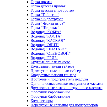
Горка прямая
Горка детская прямая
Горка детская с поворотом
Горка “Тобогган”
Горка “Гидротруба”
Горка “Черная дыра”
Горка “Широкая”
Водопад “КОБРА”
Водопад “КОСТА”
Водопад “КАСКАД”
Водопад “ЭЛИТ”
Водопад “НИАГАРА”
Водопад “СТЕНОВОЙ”
Водопад “ГРИБ”
Круглые панели гейзера
Кольцевые панели гейзера
Прямоугольные панели гейзера
Квадратные панели гейзера
Проточный подогреватель воздуха
Однополосные лежаки воздушного массажа
Двухполосные лежаки воздушного массажа
Форсунки барботажные
Форсунки барботажные
Компрессоры
Перепускные клапаны для компрессоров