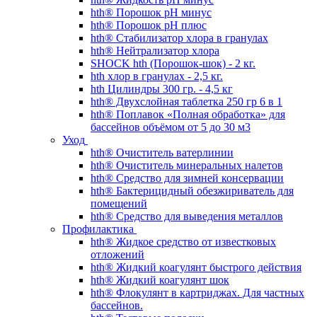
hth® Порошок pH минус
hth® Порошок pH плюс
hth® Стабилизатор хлора в гранулах
hth® Нейтрализатор хлора
SHOCK hth (Порошок-шок) - 2 кг.
hth хлор в гранулах - 2,5 кг.
hth Цилиндры 300 гр. - 4,5 кг
hth® Двухслойная таблетка 250 гр 6 в 1
hth® Поплавок «Полная обработка» для
бассейнов объёмом от 5 до 30 м3
Уход
hth® Очиститель ватерлинии
hth® Очиститель минеральных налетов
hth® Средство для зимней консервации
hth® Бактерицидный обезжириватель для
помещений
hth® Средство для выведения металлов
Профилактика
hth® Жидкое средство от известковых
отложений
hth® Жидкий коагулянт быстрого действия
hth® Жидкий коагулянт шок
hth® Флокулянт в картриджах. Для частных
бассейнов.