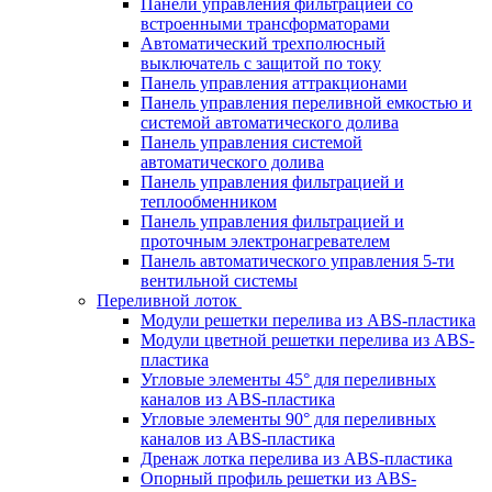
Панели управления фильтрацией cо
встроенными трансформаторами
Автоматический трехполюсный
выключатель с защитой по току
Панель управления аттракционами
Панель управления переливной емкостью и
системой автоматического долива
Панель управления системой
автоматического долива
Панель управления фильтрацией и
теплообменником
Панель управления фильтрацией и
проточным электронагревателем
Панель автоматического управления 5-ти
вентильной системы
Переливной лоток
Модули решетки перелива из ABS-пластика
Модули цветной решетки перелива из ABS-
пластика
Угловые элементы 45° для переливных
каналов из ABS-пластика
Угловые элементы 90° для переливных
каналов из ABS-пластика
Дренаж лотка перелива из ABS-пластика
Опорный профиль решетки из ABS-