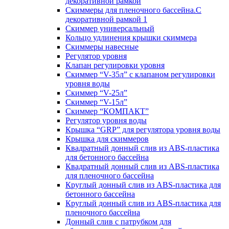
декоративной рамкой
Скиммеры для пленочного бассейна.С
декоративной рамкой 1
Скиммер универсальный
Кольцо удлинения крышки скиммера
Скиммеры навесные
Регулятор уровня
Клапан регулировки уровня
Скиммер “V-35л” с клапаном регулировки
уровня воды
Скиммер “V-25л”
Скиммер “V-15л”
Скиммер “КОМПАКТ”
Регулятор уровня воды
Крышка “GRP” для регулятора уровня воды
Крышка для скиммеров
Квадратный донный слив из ABS-пластика
для бетонного бассейна
Квадратный донный слив из ABS-пластика
для пленочного бассейна
Круглый донный слив из ABS-пластика для
бетонного бассейна
Круглый донный слив из ABS-пластика для
пленочного бассейна
Донный слив с патрубком для