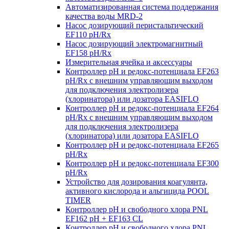
Автоматизированная система поддержания
качества воды MRD-2
Насос дозирующий перистальтический
EF110 pH/Rx
Насос дозирующий электромагнитный
EF158 pH/Rx
Измерительная ячейка и аксессуары
Контроллер рН и редокс-потенциала EF263
pH/Rx с внешним управляющим выходом
для подключения электролизера
(хлоринатора) или дозатора EASIFLO
Контроллер рН и редокс-потенциала EF264
pH/Rx с внешним управляющим выходом
для подключения электролизера
(хлоринатора) или дозатора EASIFLO
Контроллер рН и редокс-потенциала EF265
pH/Rx
Контроллер рН и редокс-потенциала EF300
pH/Rx
Устройство для дозирования коагулянта,
активного кислорода и альгицида POOL
TIMER
Контроллер рН и свободного хлора PNL
EF162 pH + EF163 CL
Контроллер рН и свободного хлора PNL