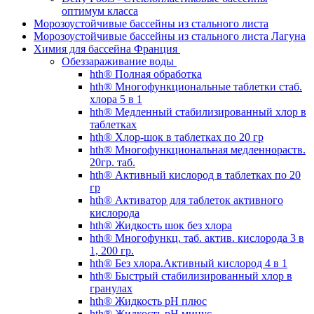
оптимум класса
Морозоустойчивые бассейны из стального листа
Морозоустойчивые бассейны из стального листа Лагуна
Химия для бассейна Франция
Обеззараживание воды
hth® Полная обработка
hth® Многофункциональные таблетки стаб.
хлора 5 в 1
hth® Медленный стабилизированный хлор в
таблетках
hth® Хлор-шок в таблетках по 20 гр
hth® Многофункциональная медленнораств.
20гр. таб.
hth® Активный кислород в таблетках по 20
гр
hth® Активатор для таблеток активного
кислорода
hth® Жидкость шок без хлора
hth® Многофункц. таб. актив. кислорода 3 в
1, 200 гр.
hth® Без хлора.Активный кислород 4 в 1
hth® Быстрый стабилизированный хлор в
гранулах
hth® Жидкость pH плюс
hth® Жидкость pH минус