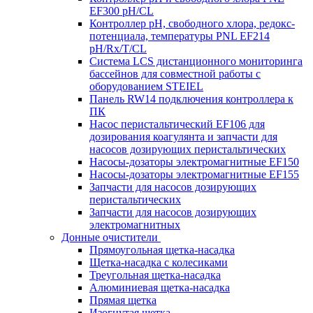
EF300 pH/CL
Контроллер рН, свободного хлора, редокс-
потенциала, температуры PNL EF214
pH/Rx/T/CL
Система LCS дистанционного мониторинга
бассейнов для совместной работы с
оборудованием STEIEL
Панель RW14 подключения контроллера к
ПК
Насос перистальтический EF106 для
дозирования коагулянта и запчасти для
насосов дозирующих перистальтических
Насосы-дозаторы электромагнитные EF150
Насосы-дозаторы электромагнитные EF155
Запчасти для насосов дозирующих
перистальтических
Запчасти для насосов дозирующих
электромагнитных
Донные очистители
Прямоугольная щетка-насадка
Щетка-насадка с колесиками
Треугольная щетка-насадка
Алюминиевая щетка-насадка
Прямая щетка
Изогнутая щетка