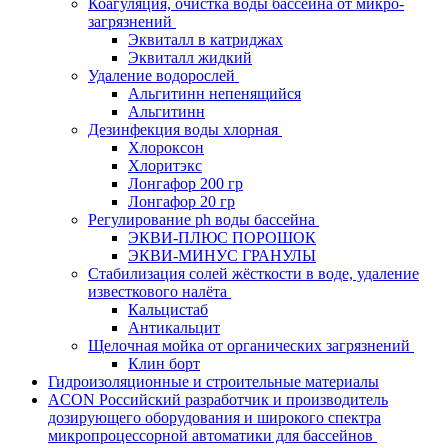
Коагуляция, очистка воды бассейна от микро-
загрязнений
Эквиталл в катриджах
Эквиталл жидкий
Удаление водорослей
Альгитинн непенящийся
Альгитинн
Дезинфекция воды хлорная
Хлороксон
Хлоритэкс
Лонгафор 200 гр
Лонгафор 20 гр
Регулирование ph воды бассейна
ЭКВИ-ПЛЮС ПОРОШОК
ЭКВИ-МИНУС ГРАНУЛЫ
Стабилизация солей жёсткости в воде, удаление
известкового налёта
Кальцистаб
Антикальцит
Щелочная мойка от органических загрязнений
Клин борт
Гидроизоляционные и строительные материалы
ACON Российский разработчик и производитель
дозирующего оборудования и широкого спектра
микропроцессорной автоматики для бассейнов