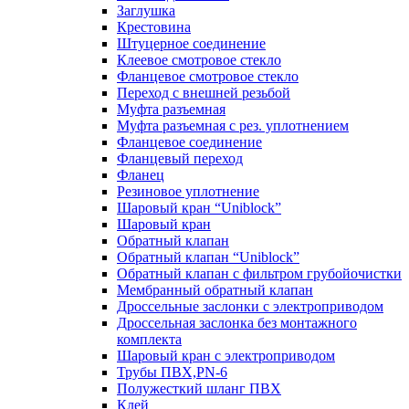
Заглушка
Крестовина
Штуцерное соединение
Клеевое смотровое стекло
Фланцевое смотровое стекло
Переход с внешней резьбой
Муфта разъемная
Муфта разъемная с рез. уплотнением
Фланцевое соединение
Фланцевый переход
Фланец
Резиновое уплотнение
Шаровый кран “Uniblock”
Шаровый кран
Обратный клапан
Обратный клапан “Uniblock”
Обратный клапан с фильтром грубойочистки
Мембранный обратный клапан
Дроссельные заслонки с электроприводом
Дроссельная заслонка без монтажного
комплекта
Шаровый кран с электроприводом
Трубы ПВХ,PN-6
Полужесткий шланг ПВХ
Клей