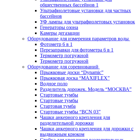
общественных бассейнов 1
Ультрафиолетовые установки для частных
бассейнов
УФ лампы для ультрафиолетовых установок
Генераторы озона
Камеры дегазации
Оборудование для измерения параметров воды
Фотометр 6 в 1
Перезаправки для фотометра 6 в 1
Термометр погружной
Термометр погружной
Оборудование для соревнований
Прыжковые доски “Dynamic”
Прыжковая доска “MAXIFLEX”
Водное поло
Разделитель дорожек. Модель “МОСКВА”
Стартовые тумбы
Стартовые тумбы
Стартовая тумба
Стартовые тумбы “BCN 03”
Чашки анкерного крепления для
разделительной дорожки
Чашки анкерного крепления для дорожки с
выдвижным крюком
Стойка для крепления разделительных