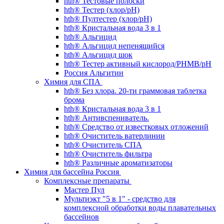
hth® Тестовые полоски
hth® Тестер (хлор/pH)
hth® Пултестер (хлор/pH)
hth® Кристальная вода 3 в 1
hth® Альгицид
hth® Альгицид непенящийся
hth® Альгицид шок
hth® Тестер активный кислород/PHMB/pH
Россия Альгитин
Химия для СПА
hth® Без хлора. 20-ти граммовая таблетка
брома
hth® Кристальная вода 3 в 1
hth® Антивспениватель.
hth® Средство от известковых отложений
hth® Очиститель ватерлинии
hth® Очиститель СПА
hth® Очиститель фильтра
hth® Различные ароматизаторы
Химия для бассейна Россия
Комплексные препараты
Мастер Пул
Мультиэкт "5 в 1" - средство для
комплексной обработки воды плавательных
бассейнов