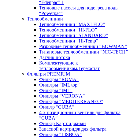
“Edenpac” 1
Тепловые насосы для подогрева воды
“Powerpac”
Теплообменники
Теплообменники “MAXI-FLO”
Теплообменники “HI-FLO”
Теплообменники “STANDARD”
Теплообменники “Hi-Temp”
Разборные теплообменники “BOWMAN”
Титановые теплообменники “NIC-TECH”
Датчик потока
Комплектующие к
теплообменникам.Термостат
Фильтры PREMIUM
Фильтры “ROMA”
Фильтры “IML top”
Фильтры “IML”
Фильтры “VERONA”
Фильтры “MEDITERRANEO”
Фильтр “CUBA”
4-х позиционный вентиль для фильтра
“CUBA”
Фильтр Картриджный
Запасной картридж для фильтра
Фильтры “LISBOA”