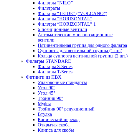
Фильтры “NILO”
Фильтраты
Фильтры “TEIDE” (“VOLСANO”)
Фильтры “HORIZONTAL”
Фильтры “HORIZONTAL” 1
6-позиционные вентили
Автоматические многопозиционные
вентили
Пятивентильная группа для одного фильтра
Суппорты для вентильной группы (1 шт.)
Кольца суппорта вентильной группы (2 шт.)
Фильтры STANDARD
Фильтры S-Series
Фильтры T-Series
Фитинги из ПВХ
Упаковочные стандарты
Угол 90°
Угол 45°
Тройник 90°
Муфта
Тройник 90° редукционный
Втулка
Конический переход
Открытая скоба
Клипса для скобы