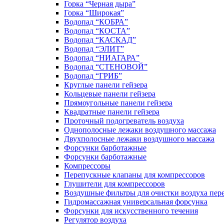
Горка “Черная дыра”
Горка “Широкая”
Водопад “КОБРА”
Водопад “КОСТА”
Водопад “КАСКАД”
Водопад “ЭЛИТ”
Водопад “НИАГАРА”
Водопад “СТЕНОВОЙ”
Водопад “ГРИБ”
Круглые панели гейзера
Кольцевые панели гейзера
Прямоугольные панели гейзера
Квадратные панели гейзера
Проточный подогреватель воздуха
Однополосные лежаки воздушного массажа
Двухполосные лежаки воздушного массажа
Форсунки барботажные
Форсунки барботажные
Компрессоры
Перепускные клапаны для компрессоров
Глушители для компрессоров
Воздушные фильтры для очистки воздуха пер
Гидромассажная универсальная форсунка
Форсунки для искусственного течения
Регулятор воздуха