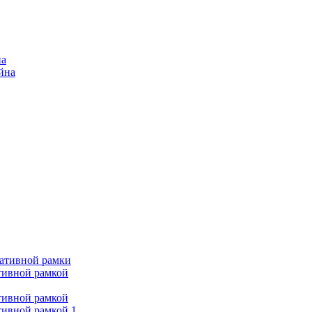
на
ейна
ративной рамки
тивной рамкой
тивной рамкой
тивной рамкой 1