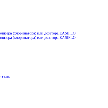
лизера (хлоринатора) или дозатора EASIFLO
лизера (хлоринатора) или дозатора EASIFLO
ческих