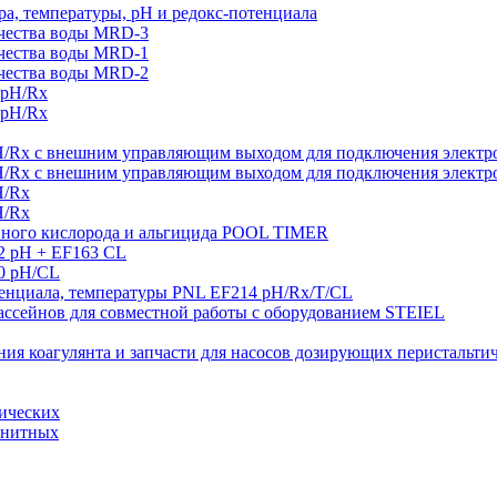
а, температуры, рН и редокс-потенциала
ачества воды MRD-3
ачества воды MRD-1
ачества воды MRD-2
 pH/Rx
 pH/Rx
H/Rx с внешним управляющим выходом для подключения электро
H/Rx с внешним управляющим выходом для подключения электро
H/Rx
H/Rx
ивного кислорода и альгицида POOL TIMER
2 pH + EF163 CL
0 pH/CL
тенциала, температуры PNL EF214 pH/Rx/T/CL
ссейнов для совместной работы с оборудованием STEIEL
ния коагулянта и запчасти для насосов дозирующих перистальти
тических
гнитных