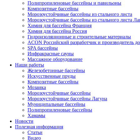
Полипропиленовые бассейны и павильоны
Композитные бассейны
Морозоустойчивые бассейны из стального листа
Морозоустойчивые бассейны из стального листа Ла
Химия для бассейна Франция
Химия для бассейна Россия
Гидроизоляционные и строительные материалы
ACON Российский разработчик и производитель до
SPA бассейны
Инфракрасные сауны
Массажное оборудование
Наши работы
Железобетонные бассейны
Искусственные пруды
Композитные бассейны
Мозаика
Морозоустойчивые бассейны
Морозоустойчивые бассейны Лагуна
Муниципальные бассейны
Полипропиленовые бассейны
Хамамы
Новости
Полезная информация
Статьи
Видео