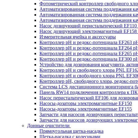
Фотометрический контроллер свободного хлор
Автоматизированная система поддержания к
Автоматизированная система поддержания к
Автоматизированная система поддержания к
Насос дозирующий перистальтический EF110
Насос дозирующий электромагнитный EF158
Измерительная ячейка и аксессуары
Контроллер рН и редокс-потенциала EF263 p
Контроллер рН и редокс-потенциала EF264 p
Контроллер рН и редокс-потенциала EF265 p
Контроллер рН и редокс-потенциала EF300 p
Устройство для дозирования коагулянта, акт
Контроллер рН и свободного хлора PNL EF16
Контроллер рН и свободного хлора PNL EF30
Контроллер рН, свободного хлора, редокс-по
Система LCS дистанционного мониторинга ба
Панель RW14 подключения контроллера к ПК
Насос перистальтический EF106 для дозирова
Насосы-дозаторы электромагнитные EF150
Насосы-дозаторы электромагнитные EF155
Запчасти для насосов дозирующих перисталь
Запчасти для насосов дозирующих электрома
Донные очистители
Прямоугольная щетка-насадка
Щетка-насадка с колесиками