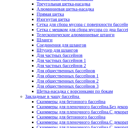
Треугольная щетка-насадка
Алюминиевая щетка-насадка
Прямая щетка
Изогнутая щетка
Сетка для сбора мусора с поверхности бассей
Сетка с мешком для сбора мусора со дна басс
Телескопические алюминиевые штанги
Шланги
Соединения для шлангов
Штуцер для шлангов
Для частных бассейнов
Для частных бассейнов 1
Для частных бассейнов 2
Для общественных бассейнов
Для общественных бассейнов 1
Для общественных бассейнов 2
Для общественных бассейнов 3
Щетка-насадка с ворсинками по бокам
Закладные в чашу бассейна
Скиммеры для бетонного бассейна
Скиммеры для пленочного бассейна.Без деко
Скиммеры для пленочного бассейна.С декора
Скиммеры для бетонного бассейна
Скиммеры для пленочного бассейна.С декора
Скиммеры для пленочного бассейна.С декора