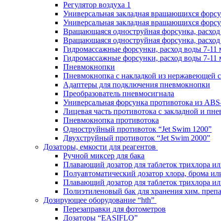
Регулятор воздуха 1
Универсальная закладная вращающихся форс
Универсальная закладная вращающихся форсу
Вращающаяся одноструйная форсунка, расход 
Вращающаяся одноструйная форсунка, расход 
Гидромассажные форсунки, расход воды 7-11 
Гидромассажные форсунки, расход воды 7-11 
Пневмокнопки
Пневмокнопка с накладкой из нержавеющей с
Адаптеры для подключения пневмокнопки
Преобразователь пневмосигнала
Универсальная форсунка противотока из ABS
Лицевая часть противотока с закладной и пн
Пневмокнопка противотока
Одноструйный противоток “Jet Swim 1200”
Двухструйный противоток “Jet Swim 2000”
Дозаторы, емкости для реагентов
Ручной миксер для бака
Плавающий дозатор для таблеток трихлора ил
Полуавтоматический дозатор хлора, брома ил
Плавающий дозатор для таблеток трихлора ил
Полиэтиленовый бак для хранения хим. преп
Дозирующее оборудование “hth”
Перезаправки для фотометров
Дозаторы “EASIFLO”