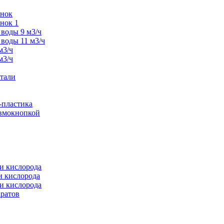
унок
нок 1
воды 9 м3/ч
воды 11 м3/ч
м3/ч
м3/ч
тали
-пластика
евмокнопкой
и кислорода
и кислорода
и кислорода
аратов