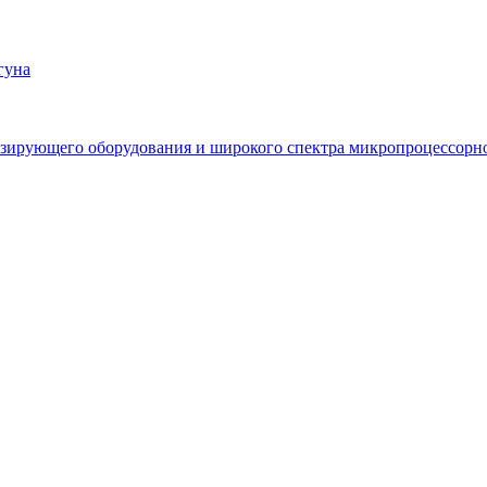
гуна
зирующего оборудования и широкого спектра микропроцессорно