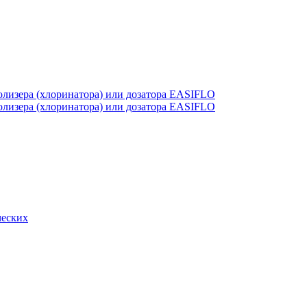
лизера (хлоринатора) или дозатора EASIFLO
лизера (хлоринатора) или дозатора EASIFLO
ческих