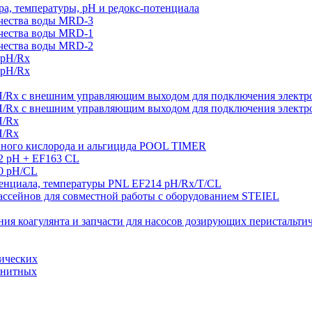
а, температуры, рН и редокс-потенциала
ачества воды MRD-3
ачества воды MRD-1
ачества воды MRD-2
 pH/Rx
 pH/Rx
H/Rx с внешним управляющим выходом для подключения электро
H/Rx с внешним управляющим выходом для подключения электро
H/Rx
H/Rx
ивного кислорода и альгицида POOL TIMER
2 pH + EF163 CL
0 pH/CL
тенциала, температуры PNL EF214 pH/Rx/T/CL
ссейнов для совместной работы с оборудованием STEIEL
ния коагулянта и запчасти для насосов дозирующих перистальти
тических
гнитных