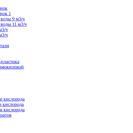
унок
нок 1
воды 9 м3/ч
воды 11 м3/ч
м3/ч
м3/ч
тали
-пластика
евмокнопкой
и кислорода
и кислорода
и кислорода
аратов