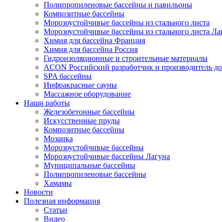
Полипропиленовые бассейны и павильоны
Композитные бассейны
Морозоустойчивые бассейны из стального листа
Морозоустойчивые бассейны из стального листа Ла
Химия для бассейна Франция
Химия для бассейна Россия
Гидроизоляционные и строительные материалы
ACON Российский разработчик и производитель до
SPA бассейны
Инфракрасные сауны
Массажное оборудование
Наши работы
Железобетонные бассейны
Искусственные пруды
Композитные бассейны
Мозаика
Морозоустойчивые бассейны
Морозоустойчивые бассейны Лагуна
Муниципальные бассейны
Полипропиленовые бассейны
Хамамы
Новости
Полезная информация
Статьи
Видео