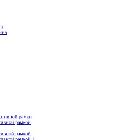
на
ейна
ративной рамки
тивной рамкой
тивной рамкой
тивной рамкой 1