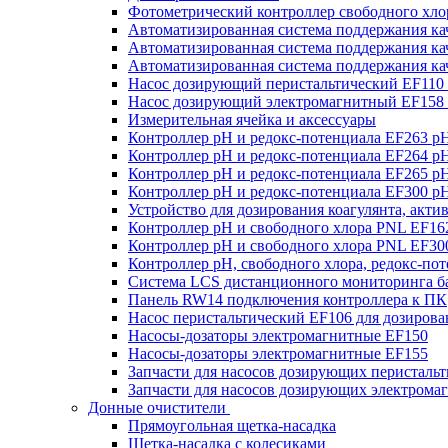
Фотометрический контроллер свободного хлор
Автоматизированная система поддержания к
Автоматизированная система поддержания к
Автоматизированная система поддержания к
Насос дозирующий перистальтический EF110
Насос дозирующий электромагнитный EF158
Измерительная ячейка и аксессуары
Контроллер рН и редокс-потенциала EF263 p
Контроллер рН и редокс-потенциала EF264 p
Контроллер рН и редокс-потенциала EF265 p
Контроллер рН и редокс-потенциала EF300 p
Устройство для дозирования коагулянта, акт
Контроллер рН и свободного хлора PNL EF16
Контроллер рН и свободного хлора PNL EF30
Контроллер рН, свободного хлора, редокс-по
Система LCS дистанционного мониторинга ба
Панель RW14 подключения контроллера к ПК
Насос перистальтический EF106 для дозирова
Насосы-дозаторы электромагнитные EF150
Насосы-дозаторы электромагнитные EF155
Запчасти для насосов дозирующих перисталь
Запчасти для насосов дозирующих электрома
Донные очистители
Прямоугольная щетка-насадка
Щетка-насадка с колесиками