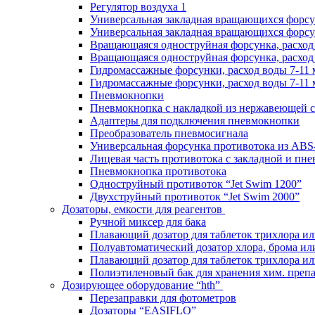
Регулятор воздуха 1
Универсальная закладная вращающихся форс
Универсальная закладная вращающихся форсу
Вращающаяся одноструйная форсунка, расход 
Вращающаяся одноструйная форсунка, расход 
Гидромассажные форсунки, расход воды 7-11 
Гидромассажные форсунки, расход воды 7-11 
Пневмокнопки
Пневмокнопка с накладкой из нержавеющей с
Адаптеры для подключения пневмокнопки
Преобразователь пневмосигнала
Универсальная форсунка противотока из ABS
Лицевая часть противотока с закладной и пн
Пневмокнопка противотока
Одноструйный противоток “Jet Swim 1200”
Двухструйный противоток “Jet Swim 2000”
Дозаторы, емкости для реагентов
Ручной миксер для бака
Плавающий дозатор для таблеток трихлора ил
Полуавтоматический дозатор хлора, брома ил
Плавающий дозатор для таблеток трихлора ил
Полиэтиленовый бак для хранения хим. преп
Дозирующее оборудование “hth”
Перезаправки для фотометров
Дозаторы “EASIFLO”