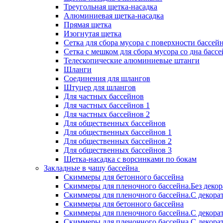
Треугольная щетка-насадка
Алюминиевая щетка-насадка
Прямая щетка
Изогнутая щетка
Сетка для сбора мусора с поверхности бассей
Сетка с мешком для сбора мусора со дна басс
Телескопические алюминиевые штанги
Шланги
Соединения для шлангов
Штуцер для шлангов
Для частных бассейнов
Для частных бассейнов 1
Для частных бассейнов 2
Для общественных бассейнов
Для общественных бассейнов 1
Для общественных бассейнов 2
Для общественных бассейнов 3
Щетка-насадка с ворсинками по бокам
Закладные в чашу бассейна
Скиммеры для бетонного бассейна
Скиммеры для пленочного бассейна.Без деко
Скиммеры для пленочного бассейна.С декора
Скиммеры для бетонного бассейна
Скиммеры для пленочного бассейна.С декора
Скиммеры для пленочного бассейна.С декора