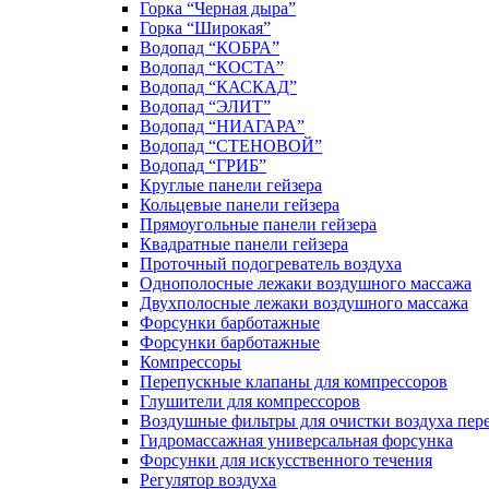
Горка “Черная дыра”
Горка “Широкая”
Водопад “КОБРА”
Водопад “КОСТА”
Водопад “КАСКАД”
Водопад “ЭЛИТ”
Водопад “НИАГАРА”
Водопад “СТЕНОВОЙ”
Водопад “ГРИБ”
Круглые панели гейзера
Кольцевые панели гейзера
Прямоугольные панели гейзера
Квадратные панели гейзера
Проточный подогреватель воздуха
Однополосные лежаки воздушного массажа
Двухполосные лежаки воздушного массажа
Форсунки барботажные
Форсунки барботажные
Компрессоры
Перепускные клапаны для компрессоров
Глушители для компрессоров
Воздушные фильтры для очистки воздуха пер
Гидромассажная универсальная форсунка
Форсунки для искусственного течения
Регулятор воздуха