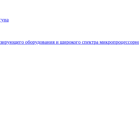
гуна
зирующего оборудования и широкого спектра микропроцессорно