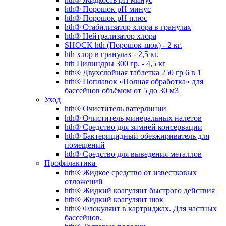
hth® Порошок pH минус
hth® Порошок pH плюс
hth® Стабилизатор хлора в гранулах
hth® Нейтрализатор хлора
SHOCK hth (Порошок-шок) - 2 кг.
hth хлор в гранулах - 2,5 кг.
hth Цилиндры 300 гр. - 4,5 кг
hth® Двухслойная таблетка 250 гр 6 в 1
hth® Поплавок «Полная обработка» для
бассейнов объёмом от 5 до 30 м3
Уход
hth® Очиститель ватерлинии
hth® Очиститель минеральных налетов
hth® Средство для зимней консервации
hth® Бактерицидный обезжириватель для
помещений
hth® Средство для выведения металлов
Профилактика
hth® Жидкое средство от известковых
отложений
hth® Жидкий коагулянт быстрого действия
hth® Жидкий коагулянт шок
hth® Флокулянт в картриджах. Для частных
бассейнов.