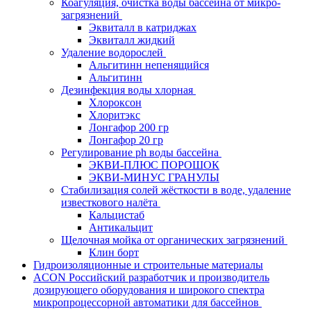
Коагуляция, очистка воды бассейна от микро-
загрязнений
Эквиталл в катриджах
Эквиталл жидкий
Удаление водорослей
Альгитинн непенящийся
Альгитинн
Дезинфекция воды хлорная
Хлороксон
Хлоритэкс
Лонгафор 200 гр
Лонгафор 20 гр
Регулирование ph воды бассейна
ЭКВИ-ПЛЮС ПОРОШОК
ЭКВИ-МИНУС ГРАНУЛЫ
Стабилизация солей жёсткости в воде, удаление
известкового налёта
Кальцистаб
Антикальцит
Щелочная мойка от органических загрязнений
Клин борт
Гидроизоляционные и строительные материалы
ACON Российский разработчик и производитель
дозирующего оборудования и широкого спектра
микропроцессорной автоматики для бассейнов