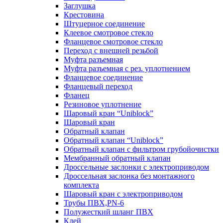
Заглушка
Крестовина
Штуцерное соединение
Клеевое смотровое стекло
Фланцевое смотровое стекло
Переход с внешней резьбой
Муфта разъемная
Муфта разъемная с рез. уплотнением
Фланцевое соединение
Фланцевый переход
Фланец
Резиновое уплотнение
Шаровый кран “Uniblock”
Шаровый кран
Обратный клапан
Обратный клапан “Uniblock”
Обратный клапан с фильтром грубойочистки
Мембранный обратный клапан
Дроссельные заслонки с электроприводом
Дроссельная заслонка без монтажного
комплекта
Шаровый кран с электроприводом
Трубы ПВХ,PN-6
Полужесткий шланг ПВХ
Клей