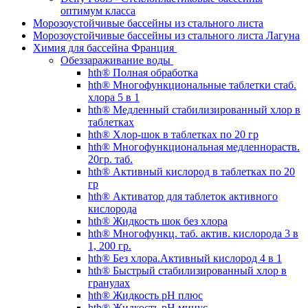
оптимум класса
Морозоустойчивые бассейны из стального листа
Морозоустойчивые бассейны из стального листа Лагуна
Химия для бассейна Франция
Обеззараживание воды
hth® Полная обработка
hth® Многофункциональные таблетки стаб.
хлора 5 в 1
hth® Медленный стабилизированный хлор в
таблетках
hth® Хлор-шок в таблетках по 20 гр
hth® Многофункциональная медленнораств.
20гр. таб.
hth® Активный кислород в таблетках по 20
гр
hth® Активатор для таблеток активного
кислорода
hth® Жидкость шок без хлора
hth® Многофункц. таб. актив. кислорода 3 в
1, 200 гр.
hth® Без хлора.Активный кислород 4 в 1
hth® Быстрый стабилизированный хлор в
гранулах
hth® Жидкость pH плюс
hth® Жидкость pH минус