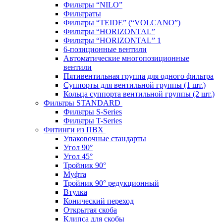
Фильтры “NILO”
Фильтраты
Фильтры “TEIDE” (“VOLСANO”)
Фильтры “HORIZONTAL”
Фильтры “HORIZONTAL” 1
6-позиционные вентили
Автоматические многопозиционные
вентили
Пятивентильная группа для одного фильтра
Суппорты для вентильной группы (1 шт.)
Кольца суппорта вентильной группы (2 шт.)
Фильтры STANDARD
Фильтры S-Series
Фильтры T-Series
Фитинги из ПВХ
Упаковочные стандарты
Угол 90°
Угол 45°
Тройник 90°
Муфта
Тройник 90° редукционный
Втулка
Конический переход
Открытая скоба
Клипса для скобы