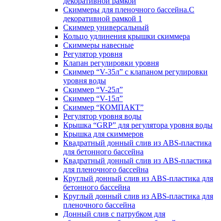
декоративной рамкой
Скиммеры для пленочного бассейна.С
декоративной рамкой 1
Скиммер универсальный
Кольцо удлинения крышки скиммера
Скиммеры навесные
Регулятор уровня
Клапан регулировки уровня
Скиммер “V-35л” с клапаном регулировки
уровня воды
Скиммер “V-25л”
Скиммер “V-15л”
Скиммер “КОМПАКТ”
Регулятор уровня воды
Крышка “GRP” для регулятора уровня воды
Крышка для скиммеров
Квадратный донный слив из ABS-пластика
для бетонного бассейна
Квадратный донный слив из ABS-пластика
для пленочного бассейна
Круглый донный слив из ABS-пластика для
бетонного бассейна
Круглый донный слив из ABS-пластика для
пленочного бассейна
Донный слив с патрубком для