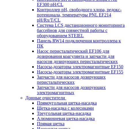
EF300 pH/CL
Контроллер рН, свободного хлора, редокс-
потенциала, температуры PNL EF214
pH/Rx/T/CL
Система LCS дистанционного мониторинга
бассейнов для совместной работы с
оборудованием STEIEL
Панель RW14 подключения контроллера к
ПК
Насос перистальтический EF106 для
дозирования коагулянта и запчасти для
насосов дозирующих перистальтических
Насосы-дозаторы электромагнитные EF150
Насосы-дозаторы электромагнитные EF155
Запчасти для насосов дозирующих
перистальтических
Запчасти для насосов дозирующих
электромагнитных
Донные очистители
Прямоугольная щетка-насадка
Щетка-насадка с колесиками
Треугольная щетка-насадка
Алюминиевая щетка-насадка
Прямая щетка
Изогнутая щетка