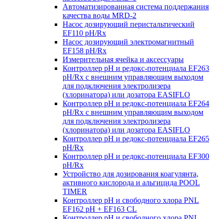
Автоматизированная система поддержания
качества воды MRD-2
Насос дозирующий перистальтический
EF110 pH/Rx
Насос дозирующий электромагнитный
EF158 pH/Rx
Измерительная ячейка и аксессуары
Контроллер рН и редокс-потенциала EF263
pH/Rx с внешним управляющим выходом
для подключения электролизера
(хлоринатора) или дозатора EASIFLO
Контроллер рН и редокс-потенциала EF264
pH/Rx с внешним управляющим выходом
для подключения электролизера
(хлоринатора) или дозатора EASIFLO
Контроллер рН и редокс-потенциала EF265
pH/Rx
Контроллер рН и редокс-потенциала EF300
pH/Rx
Устройство для дозирования коагулянта,
активного кислорода и альгицида POOL
TIMER
Контроллер рН и свободного хлора PNL
EF162 pH + EF163 CL
Контроллер рН и свободного хлора PNL