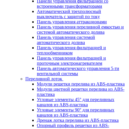
Панели управления фильтрацией cо
встроенными трансформаторами
Автоматический трехполюсный
выключатель с защитой по току
Панель управления аттракционами
Панель управления переливной емкостью и
системой автоматического долива
Панель управления системой
автоматического долива
Панель управления фильтрацией и
теплообменником
Панель управления фильтрацией и
проточным электронагревателем
Панель автоматического управления 5-ти
вентильной системы
Переливной лоток
Модули решетки перелива из ABS-пластика
Модули цветной решетки перелива из ABS-
пластика
Угловые элементы 45° для переливных
каналов из ABS-пластика
Угловые элементы 90° для переливных
каналов из ABS-пластика
Дренаж лотка перелива из ABS-пластика
Опорный профиль решетки из ABS-