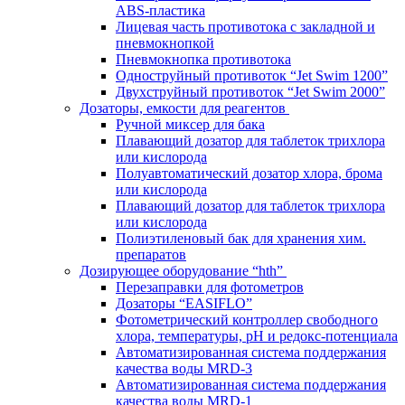
ABS-пластика
Лицевая часть противотока с закладной и
пневмокнопкой
Пневмокнопка противотока
Одноструйный противоток “Jet Swim 1200”
Двухструйный противоток “Jet Swim 2000”
Дозаторы, емкости для реагентов
Ручной миксер для бака
Плавающий дозатор для таблеток трихлора
или кислорода
Полуавтоматический дозатор хлора, брома
или кислорода
Плавающий дозатор для таблеток трихлора
или кислорода
Полиэтиленовый бак для хранения хим.
препаратов
Дозирующее оборудование “hth”
Перезаправки для фотометров
Дозаторы “EASIFLO”
Фотометрический контроллер свободного
хлора, температуры, рН и редокс-потенциала
Автоматизированная система поддержания
качества воды MRD-3
Автоматизированная система поддержания
качества воды MRD-1