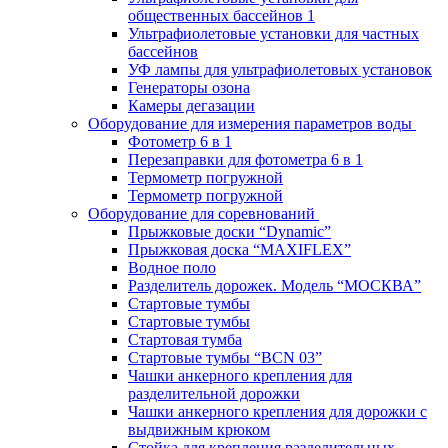
общественных бассейнов 1
Ультрафиолетовые установки для частных
бассейнов
УФ лампы для ультрафиолетовых установок
Генераторы озона
Камеры дегазации
Оборудование для измерения параметров воды
Фотометр 6 в 1
Перезаправки для фотометра 6 в 1
Термометр погружной
Термометр погружной
Оборудование для соревнований
Прыжковые доски “Dynamic”
Прыжковая доска “MAXIFLEX”
Водное поло
Разделитель дорожек. Модель “МОСКВА”
Стартовые тумбы
Стартовые тумбы
Стартовая тумба
Стартовые тумбы “BCN 03”
Чашки анкерного крепления для
разделительной дорожки
Чашки анкерного крепления для дорожки с
выдвижным крюком
Стойка для крепления разделительных