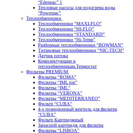
“Edenpac” 1
Тепловые насосы для подогрева воды
“Powerpac”
Теплообменники
Теплообменники “MAXI-FLO”
Теплообменники “HI-FLO”
Теплообменники “STANDARD”
Теплообменники “Hi-Temp”
Разборные теплообменники “BOWMAN”
Титановые теплообменники “NIC-TECH”
Датчик потока
Комплектующие к
теплообменникам.Термостат
Фильтры PREMIUM
Фильтры “ROMA”
Фильтры “IML top”
Фильтры “IML”
Фильтры “VERONA”
Фильтры “MEDITERRANEO”
Фильтр “CUBA”
4-х позиционный вентиль для фильтра
“CUBA”
Фильтр Картриджный
Запасной картридж для фильтра
Фильтры “LISBOA”