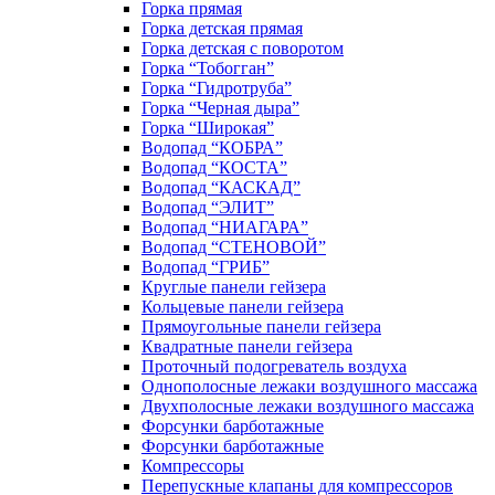
Горка прямая
Горка детская прямая
Горка детская с поворотом
Горка “Тобогган”
Горка “Гидротруба”
Горка “Черная дыра”
Горка “Широкая”
Водопад “КОБРА”
Водопад “КОСТА”
Водопад “КАСКАД”
Водопад “ЭЛИТ”
Водопад “НИАГАРА”
Водопад “СТЕНОВОЙ”
Водопад “ГРИБ”
Круглые панели гейзера
Кольцевые панели гейзера
Прямоугольные панели гейзера
Квадратные панели гейзера
Проточный подогреватель воздуха
Однополосные лежаки воздушного массажа
Двухполосные лежаки воздушного массажа
Форсунки барботажные
Форсунки барботажные
Компрессоры
Перепускные клапаны для компрессоров