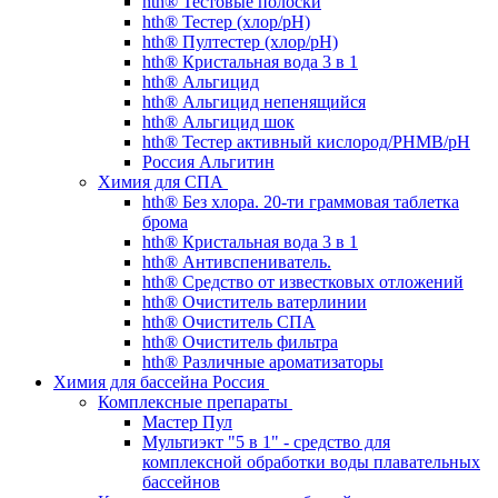
hth® Тестовые полоски
hth® Тестер (хлор/pH)
hth® Пултестер (хлор/pH)
hth® Кристальная вода 3 в 1
hth® Альгицид
hth® Альгицид непенящийся
hth® Альгицид шок
hth® Тестер активный кислород/PHMB/pH
Россия Альгитин
Химия для СПА
hth® Без хлора. 20-ти граммовая таблетка
брома
hth® Кристальная вода 3 в 1
hth® Антивспениватель.
hth® Средство от известковых отложений
hth® Очиститель ватерлинии
hth® Очиститель СПА
hth® Очиститель фильтра
hth® Различные ароматизаторы
Химия для бассейна Россия
Комплексные препараты
Мастер Пул
Мультиэкт "5 в 1" - средство для
комплексной обработки воды плавательных
бассейнов