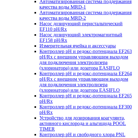
Автоматизированная система поддержания
качества воды MRD-1
Автоматизированная система поддержания
качества воды MRD-2
Насос дозирующий перистальтический
EF110 pH/Rx
Насос дозирующий электромагнитный
EF158 pH/Rx
Измерительная ячейка и аксессуары
Контроллер рН и редокс-потенциала EF263
pH/Rx с внешним управляющим выходом
для подключения электролизера
(хлоринатора) или дозатора EASIFLO
Контроллер рН и редокс-потенциала EF264
pH/Rx с внешним управляющим выходом
для подключения электролизера
(хлоринатора) или дозатора EASIFLO
Контроллер рН и редокс-потенциала EF265
pH/Rx
Контроллер рН и редокс-потенциала EF300
pH/Rx
Устройство для дозирования коагулянта,
активного кислорода и альгицида POOL
TIMER
Контроллер рН и свободного хлора PNL