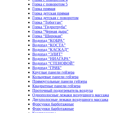
Горка с поворотом 5
Горка прямая
Горка детская прямая
Горка детская с поворотом
Горка “Тобогган”
Горка “Гидротруба”
Горка “Черная дыра”
Горка “Широкая”
Водопад “КОБРА”
Водопад “КОСТА”
Водопад “КАСКАД”
Водопад “ЭЛИТ”
Водопад “НИАГАРА”
Водопад “СТЕНОВОЙ”
Водопад “ГРИБ”
Круглые панели гейзера
Кольцевые панели гейзера
Прямоугольные панели гейзера
Квадратные панели гейзера
Проточный подогреватель воздуха
Однополосные лежаки воздушного массажа
Двухполосные лежаки воздушного массажа
Форсунки барботажные
Форсунки барботажные