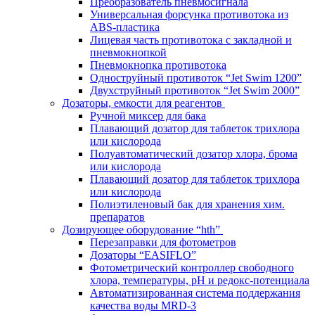
Преобразователь пневмосигнала
Универсальная форсунка противотока из
ABS-пластика
Лицевая часть противотока с закладной и
пневмокнопкой
Пневмокнопка противотока
Одноструйный противоток “Jet Swim 1200”
Двухструйный противоток “Jet Swim 2000”
Дозаторы, емкости для реагентов
Ручной миксер для бака
Плавающий дозатор для таблеток трихлора
или кислорода
Полуавтоматический дозатор хлора, брома
или кислорода
Плавающий дозатор для таблеток трихлора
или кислорода
Полиэтиленовый бак для хранения хим.
препаратов
Дозирующее оборудование “hth”
Перезаправки для фотометров
Дозаторы “EASIFLO”
Фотометрический контроллер свободного
хлора, температуры, рН и редокс-потенциала
Автоматизированная система поддержания
качества воды MRD-3