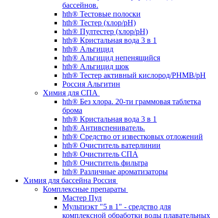
бассейнов.
hth® Тестовые полоски
hth® Тестер (хлор/pH)
hth® Пултестер (хлор/pH)
hth® Кристальная вода 3 в 1
hth® Альгицид
hth® Альгицид непенящийся
hth® Альгицид шок
hth® Тестер активный кислород/PHMB/pH
Россия Альгитин
Химия для СПА
hth® Без хлора. 20-ти граммовая таблетка
брома
hth® Кристальная вода 3 в 1
hth® Антивспениватель.
hth® Средство от известковых отложений
hth® Очиститель ватерлинии
hth® Очиститель СПА
hth® Очиститель фильтра
hth® Различные ароматизаторы
Химия для бассейна Россия
Комплексные препараты
Мастер Пул
Мультиэкт "5 в 1" - средство для
комплексной обработки воды плавательных