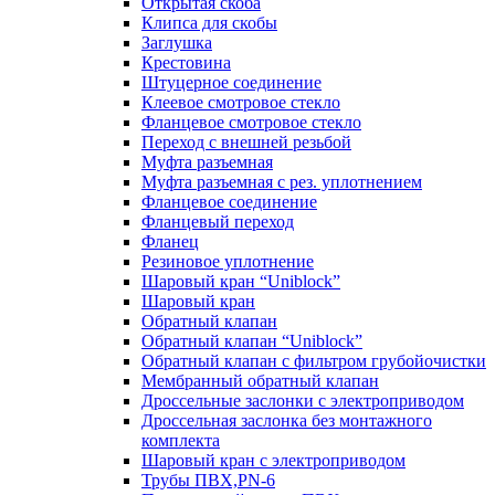
Открытая скоба
Клипса для скобы
Заглушка
Крестовина
Штуцерное соединение
Клеевое смотровое стекло
Фланцевое смотровое стекло
Переход с внешней резьбой
Муфта разъемная
Муфта разъемная с рез. уплотнением
Фланцевое соединение
Фланцевый переход
Фланец
Резиновое уплотнение
Шаровый кран “Uniblock”
Шаровый кран
Обратный клапан
Обратный клапан “Uniblock”
Обратный клапан с фильтром грубойочистки
Мембранный обратный клапан
Дроссельные заслонки с электроприводом
Дроссельная заслонка без монтажного
комплекта
Шаровый кран с электроприводом
Трубы ПВХ,PN-6