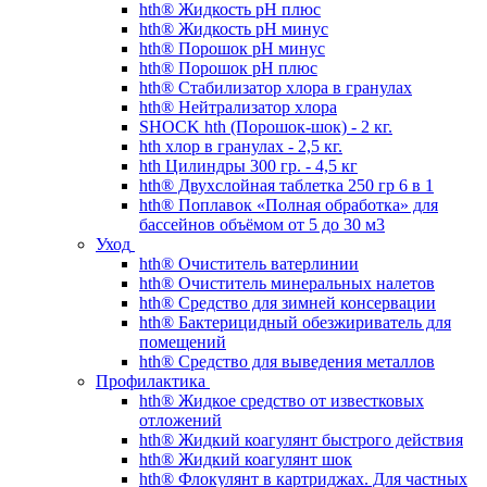
hth® Жидкость pH плюс
hth® Жидкость pH минус
hth® Порошок pH минус
hth® Порошок pH плюс
hth® Стабилизатор хлора в гранулах
hth® Нейтрализатор хлора
SHOCK hth (Порошок-шок) - 2 кг.
hth хлор в гранулах - 2,5 кг.
hth Цилиндры 300 гр. - 4,5 кг
hth® Двухслойная таблетка 250 гр 6 в 1
hth® Поплавок «Полная обработка» для
бассейнов объёмом от 5 до 30 м3
Уход
hth® Очиститель ватерлинии
hth® Очиститель минеральных налетов
hth® Средство для зимней консервации
hth® Бактерицидный обезжириватель для
помещений
hth® Средство для выведения металлов
Профилактика
hth® Жидкое средство от известковых
отложений
hth® Жидкий коагулянт быстрого действия
hth® Жидкий коагулянт шок
hth® Флокулянт в картриджах. Для частных