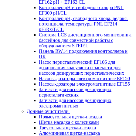
EF162 pH + EF163 CL
Контроллер рН и свободного хлора PNL
EF300 pH/CL
Контроллер рН, свободного хлора, редокс-
потенциала, температуры PNL EF214
pH/Rx/T/CL
Система LCS дистанционного мониторинга
бассейнов для совместной работы с
оборудованием STEIEL
Панель RW14 подключения контроллера к
ПК
Насос перистальтический EF106 для
дозирования коагулянта и запчасти для
насосов дозирующих перистальтических
Насосы-дозаторы электромагнитные EF150
Насосы-дозаторы электромагнитные EF155
Запчасти для насосов дозирующих
перистальтических
Запчасти для насосов дозирующих
электромагнитных
Донные очистители
Прямоугольная щетка-насадка
Щетка-насадка с колесиками
Треугольная щетка-насадка
Алюминиевая щетка-насадка