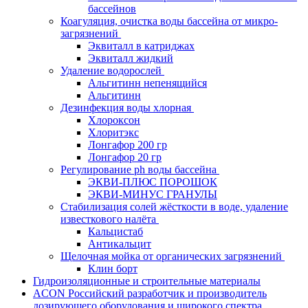
бассейнов
Коагуляция, очистка воды бассейна от микро-
загрязнений
Эквиталл в катриджах
Эквиталл жидкий
Удаление водорослей
Альгитинн непенящийся
Альгитинн
Дезинфекция воды хлорная
Хлороксон
Хлоритэкс
Лонгафор 200 гр
Лонгафор 20 гр
Регулирование ph воды бассейна
ЭКВИ-ПЛЮС ПОРОШОК
ЭКВИ-МИНУС ГРАНУЛЫ
Стабилизация солей жёсткости в воде, удаление
известкового налёта
Кальцистаб
Антикальцит
Щелочная мойка от органических загрязнений
Клин борт
Гидроизоляционные и строительные материалы
ACON Российский разработчик и производитель
дозирующего оборудования и широкого спектра