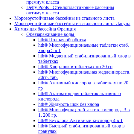
премиум класса
Delfy Pools - Стеклопластиковые бассейны
оптимум класса
Морозоустойчивые бассейны из стального листа
Морозоустойчивые бассейны из стального листа Лагуна
Химия для бассейна Франция
Обеззараживание воды
hth® Полная обработка
hth® Многофункциональные таблетки стаб.
хлора 5 в 1
hth® Медленный стабилизированный хлор в
таблетках
hth® Хлор-шок в таблетках по 20 гр
hth® Многофункциональная медленнораств.
20гр. таб.
hth® Активный кислород в таблетках по 20
гр
hth® Активатор для таблеток активного
кислорода
hth® Жидкость шок без хлора
hth® Многофункц. таб. актив. кислорода 3 в
1, 200 гр.
hth® Без хлора.Активный кислород 4 в 1
hth® Быстрый стабилизированный хлор в
гранулах