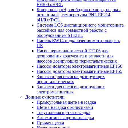
EF300 pH/CL
Контроллер рН, свободного хлора, редокс-
потенциала, температуры PNL EF214
pH/Rx/T/CL
Система LCS дистанционного мониторинга
бассейнов для совместной работы с
оборудованием STEIEL
Панель RW14 подключения контроллера к
ПК
Насос перистальтический EF106 для
дозирования коагулянта и запчасти для
насосов дозирующих перистальтических
Насосы-дозаторы электромагнитные EF150
Насосы-дозаторы электромагнитные EF155
Запчасти для насосов дозирующих
перистальтических
Запчасти для насосов дозирующих
электромагнитных
Донные очистители
Прямоугольная щетка-насадка
Щетка-насадка с колесиками
Треугольная щетка-насадка
Алюминиевая щетка-насадка
Прямая щетка
Изогнутая щетка