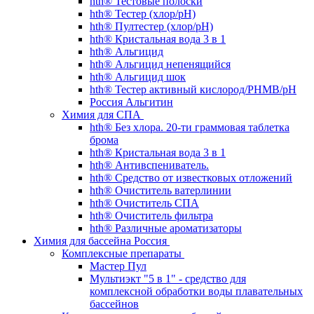
hth® Тестовые полоски
hth® Тестер (хлор/pH)
hth® Пултестер (хлор/pH)
hth® Кристальная вода 3 в 1
hth® Альгицид
hth® Альгицид непенящийся
hth® Альгицид шок
hth® Тестер активный кислород/PHMB/pH
Россия Альгитин
Химия для СПА
hth® Без хлора. 20-ти граммовая таблетка
брома
hth® Кристальная вода 3 в 1
hth® Антивспениватель.
hth® Средство от известковых отложений
hth® Очиститель ватерлинии
hth® Очиститель СПА
hth® Очиститель фильтра
hth® Различные ароматизаторы
Химия для бассейна Россия
Комплексные препараты
Мастер Пул
Мультиэкт "5 в 1" - средство для
комплексной обработки воды плавательных
бассейнов