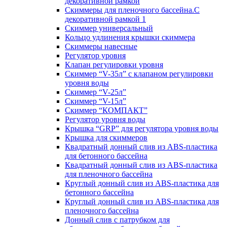
декоративной рамкой
Скиммеры для пленочного бассейна.С
декоративной рамкой 1
Скиммер универсальный
Кольцо удлинения крышки скиммера
Скиммеры навесные
Регулятор уровня
Клапан регулировки уровня
Скиммер “V-35л” с клапаном регулировки
уровня воды
Скиммер “V-25л”
Скиммер “V-15л”
Скиммер “КОМПАКТ”
Регулятор уровня воды
Крышка “GRP” для регулятора уровня воды
Крышка для скиммеров
Квадратный донный слив из ABS-пластика
для бетонного бассейна
Квадратный донный слив из ABS-пластика
для пленочного бассейна
Круглый донный слив из ABS-пластика для
бетонного бассейна
Круглый донный слив из ABS-пластика для
пленочного бассейна
Донный слив с патрубком для