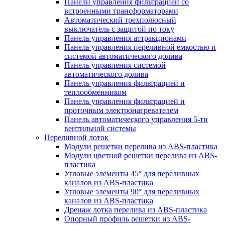
Панели управления фильтрацией cо
встроенными трансформаторами
Автоматический трехполюсный
выключатель с защитой по току
Панель управления аттракционами
Панель управления переливной емкостью и
системой автоматического долива
Панель управления системой
автоматического долива
Панель управления фильтрацией и
теплообменником
Панель управления фильтрацией и
проточным электронагревателем
Панель автоматического управления 5-ти
вентильной системы
Переливной лоток
Модули решетки перелива из ABS-пластика
Модули цветной решетки перелива из ABS-
пластика
Угловые элементы 45° для переливных
каналов из ABS-пластика
Угловые элементы 90° для переливных
каналов из ABS-пластика
Дренаж лотка перелива из ABS-пластика
Опорный профиль решетки из ABS-