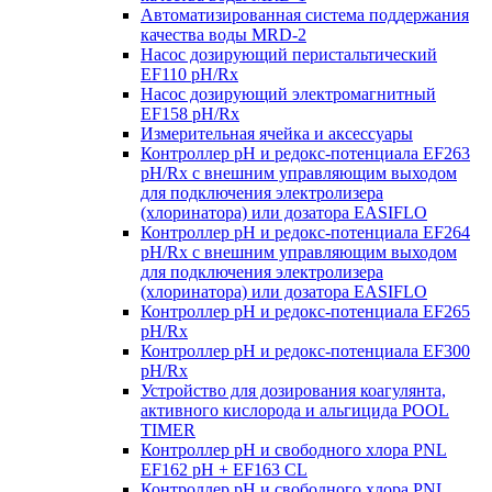
Автоматизированная система поддержания
качества воды MRD-2
Насос дозирующий перистальтический
EF110 pH/Rx
Насос дозирующий электромагнитный
EF158 pH/Rx
Измерительная ячейка и аксессуары
Контроллер рН и редокс-потенциала EF263
pH/Rx с внешним управляющим выходом
для подключения электролизера
(хлоринатора) или дозатора EASIFLO
Контроллер рН и редокс-потенциала EF264
pH/Rx с внешним управляющим выходом
для подключения электролизера
(хлоринатора) или дозатора EASIFLO
Контроллер рН и редокс-потенциала EF265
pH/Rx
Контроллер рН и редокс-потенциала EF300
pH/Rx
Устройство для дозирования коагулянта,
активного кислорода и альгицида POOL
TIMER
Контроллер рН и свободного хлора PNL
EF162 pH + EF163 CL
Контроллер рН и свободного хлора PNL