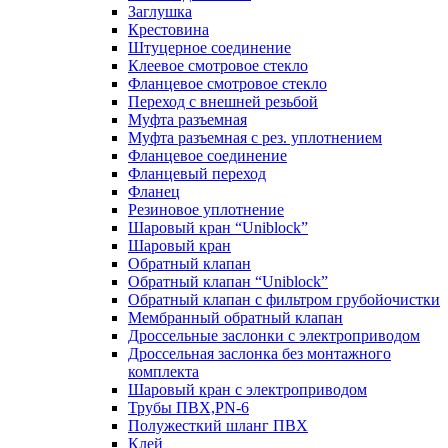
Заглушка
Крестовина
Штуцерное соединение
Клеевое смотровое стекло
Фланцевое смотровое стекло
Переход с внешней резьбой
Муфта разъемная
Муфта разъемная с рез. уплотнением
Фланцевое соединение
Фланцевый переход
Фланец
Резиновое уплотнение
Шаровый кран “Uniblock”
Шаровый кран
Обратный клапан
Обратный клапан “Uniblock”
Обратный клапан с фильтром грубойочистки
Мембранный обратный клапан
Дроссельные заслонки с электроприводом
Дроссельная заслонка без монтажного
комплекта
Шаровый кран с электроприводом
Трубы ПВХ,PN-6
Полужесткий шланг ПВХ
Клей