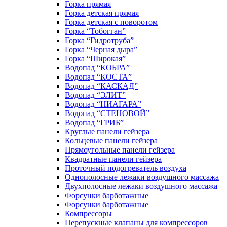
Горка прямая
Горка детская прямая
Горка детская с поворотом
Горка “Тобогган”
Горка “Гидротруба”
Горка “Черная дыра”
Горка “Широкая”
Водопад “КОБРА”
Водопад “КОСТА”
Водопад “КАСКАД”
Водопад “ЭЛИТ”
Водопад “НИАГАРА”
Водопад “СТЕНОВОЙ”
Водопад “ГРИБ”
Круглые панели гейзера
Кольцевые панели гейзера
Прямоугольные панели гейзера
Квадратные панели гейзера
Проточный подогреватель воздуха
Однополосные лежаки воздушного массажа
Двухполосные лежаки воздушного массажа
Форсунки барботажные
Форсунки барботажные
Компрессоры
Перепускные клапаны для компрессоров