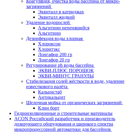
Коагуляция, очистка воды бассейна от микро-
загрязнений
Эквиталл в катриджах
Эквиталл жидкий
Удаление водорослей
Альгитинн непенящийся
Альгитинн
Дезинфекция воды хлорная
Хлороксон
Хлоритэкс
Лонгафор 200 гр
Лонгафор 20 гр
Регулирование ph воды бассейна
ЭКВИ-ПЛЮС ПОРОШОК
ЭКВИ-МИНУС ГРАНУЛЫ
Стабилизация солей жёсткости в воде, удаление
известкового налёта
Кальцистаб
Антикальцит
Щелочная мойка от органических загрязнений
Клин борт
Гидроизоляционные и строительные материалы
ACON Российский разработчик и производитель
дозирующего оборудования и широкого спектра
микропроцессорной автоматики для бассейнов