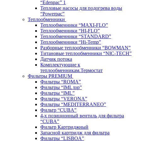
“Edenpac” 1
Тепловые насосы для подогрева воды
“Powerpac”
Теплообменники
Теплообменники “MAXI-FLO”
Теплообменники “HI-FLO”
Теплообменники “STANDARD”
Теплообменники “Hi-Temp”
Разборные теплообменники “BOWMAN”
Титановые теплообменники “NIC-TECH”
Датчик потока
Комплектующие к
теплообменникам.Термостат
Фильтры PREMIUM
Фильтры “ROMA”
Фильтры “IML top”
Фильтры “IML”
Фильтры “VERONA”
Фильтры “MEDITERRANEO”
Фильтр “CUBA”
4-х позиционный вентиль для фильтра
“CUBA”
Фильтр Картриджный
Запасной картридж для фильтра
Фильтры “LISBOA”