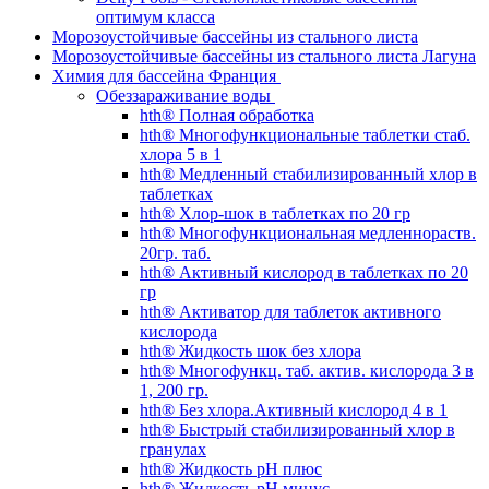
оптимум класса
Морозоустойчивые бассейны из стального листа
Морозоустойчивые бассейны из стального листа Лагуна
Химия для бассейна Франция
Обеззараживание воды
hth® Полная обработка
hth® Многофункциональные таблетки стаб.
хлора 5 в 1
hth® Медленный стабилизированный хлор в
таблетках
hth® Хлор-шок в таблетках по 20 гр
hth® Многофункциональная медленнораств.
20гр. таб.
hth® Активный кислород в таблетках по 20
гр
hth® Активатор для таблеток активного
кислорода
hth® Жидкость шок без хлора
hth® Многофункц. таб. актив. кислорода 3 в
1, 200 гр.
hth® Без хлора.Активный кислород 4 в 1
hth® Быстрый стабилизированный хлор в
гранулах
hth® Жидкость pH плюс
hth® Жидкость pH минус