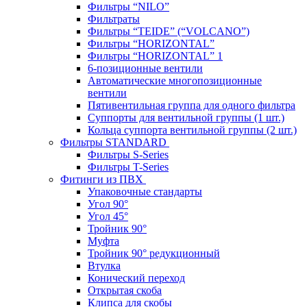
Фильтры “NILO”
Фильтраты
Фильтры “TEIDE” (“VOLСANO”)
Фильтры “HORIZONTAL”
Фильтры “HORIZONTAL” 1
6-позиционные вентили
Автоматические многопозиционные
вентили
Пятивентильная группа для одного фильтра
Суппорты для вентильной группы (1 шт.)
Кольца суппорта вентильной группы (2 шт.)
Фильтры STANDARD
Фильтры S-Series
Фильтры T-Series
Фитинги из ПВХ
Упаковочные стандарты
Угол 90°
Угол 45°
Тройник 90°
Муфта
Тройник 90° редукционный
Втулка
Конический переход
Открытая скоба
Клипса для скобы