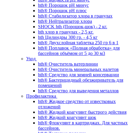
hth® Порошок pH минус
hth® Порошок pH плюс
hth® Стабилизатор хлора в гранулах
hth® Нейтрализатор хлора
SHOCK hth (Порошок-шок) - 2 кг.
hth хлор в гранулах - 2,5 кг.
hth Цилиндры 300 гр. - 4,5 кг
hth® Двухслойная таблетка 250 гр 6 в 1
hth® Поплавок «Полная обработка» для
бассейнов объёмом от 5 до 30 м3
Уход
hth® Очиститель ватерлинии
hth® Очиститель минеральных налетов
hth® Средство для зимней консервации
hth® Бактерицидный обезжириватель для
помещений
hth® Средство для выведения металлов
Профилактика
hth® Жидкое средство от известковых
отложений
hth® Жидкий коагулянт быстрого действия
hth® Жидкий коагулянт шок
hth® Флокулянт в картриджах. Для частных
бассейнов.