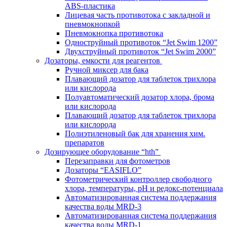
ABS-пластика
Лицевая часть противотока с закладной и
пневмокнопкой
Пневмокнопка противотока
Одноструйный противоток “Jet Swim 1200”
Двухструйный противоток “Jet Swim 2000”
Дозаторы, емкости для реагентов
Ручной миксер для бака
Плавающий дозатор для таблеток трихлора
или кислорода
Полуавтоматический дозатор хлора, брома
или кислорода
Плавающий дозатор для таблеток трихлора
или кислорода
Полиэтиленовый бак для хранения хим.
препаратов
Дозирующее оборудование “hth”
Перезаправки для фотометров
Дозаторы “EASIFLO”
Фотометрический контроллер свободного
хлора, температуры, рН и редокс-потенциала
Автоматизированная система поддержания
качества воды MRD-3
Автоматизированная система поддержания
качества воды MRD-1