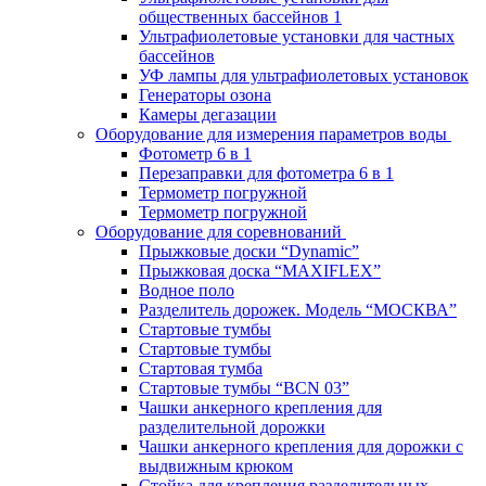
общественных бассейнов 1
Ультрафиолетовые установки для частных
бассейнов
УФ лампы для ультрафиолетовых установок
Генераторы озона
Камеры дегазации
Оборудование для измерения параметров воды
Фотометр 6 в 1
Перезаправки для фотометра 6 в 1
Термометр погружной
Термометр погружной
Оборудование для соревнований
Прыжковые доски “Dynamic”
Прыжковая доска “MAXIFLEX”
Водное поло
Разделитель дорожек. Модель “МОСКВА”
Стартовые тумбы
Стартовые тумбы
Стартовая тумба
Стартовые тумбы “BCN 03”
Чашки анкерного крепления для
разделительной дорожки
Чашки анкерного крепления для дорожки с
выдвижным крюком
Стойка для крепления разделительных