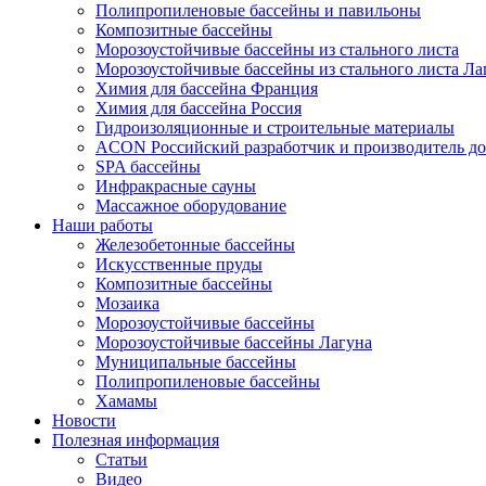
Полипропиленовые бассейны и павильоны
Композитные бассейны
Морозоустойчивые бассейны из стального листа
Морозоустойчивые бассейны из стального листа Ла
Химия для бассейна Франция
Химия для бассейна Россия
Гидроизоляционные и строительные материалы
ACON Российский разработчик и производитель до
SPA бассейны
Инфракрасные сауны
Массажное оборудование
Наши работы
Железобетонные бассейны
Искусственные пруды
Композитные бассейны
Мозаика
Морозоустойчивые бассейны
Морозоустойчивые бассейны Лагуна
Муниципальные бассейны
Полипропиленовые бассейны
Хамамы
Новости
Полезная информация
Статьи
Видео