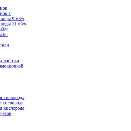
унок
нок 1
воды 9 м3/ч
воды 11 м3/ч
м3/ч
м3/ч
тали
-пластика
евмокнопкой
и кислорода
и кислорода
и кислорода
аратов