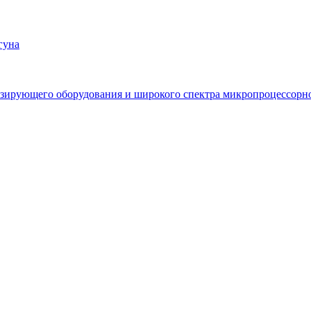
гуна
зирующего оборудования и широкого спектра микропроцессорно