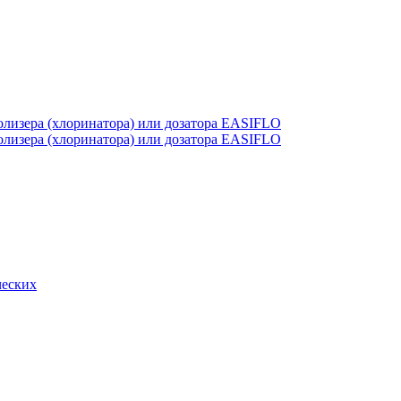
лизера (хлоринатора) или дозатора EASIFLO
лизера (хлоринатора) или дозатора EASIFLO
ческих