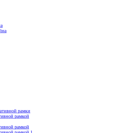
на
ейна
ративной рамки
тивной рамкой
тивной рамкой
тивной рамкой 1