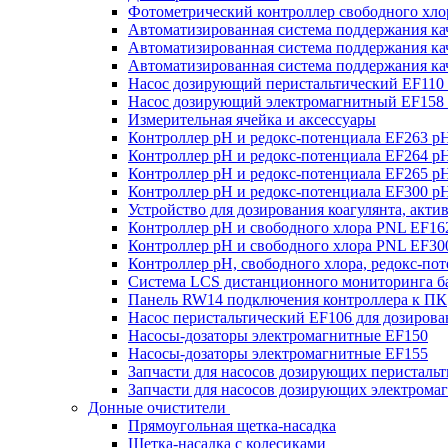
Фотометрический контроллер свободного хлор
Автоматизированная система поддержания к
Автоматизированная система поддержания к
Автоматизированная система поддержания к
Насос дозирующий перистальтический EF110
Насос дозирующий электромагнитный EF158
Измерительная ячейка и аксессуары
Контроллер рН и редокс-потенциала EF263 p
Контроллер рН и редокс-потенциала EF264 p
Контроллер рН и редокс-потенциала EF265 p
Контроллер рН и редокс-потенциала EF300 p
Устройство для дозирования коагулянта, акт
Контроллер рН и свободного хлора PNL EF16
Контроллер рН и свободного хлора PNL EF30
Контроллер рН, свободного хлора, редокс-по
Система LCS дистанционного мониторинга ба
Панель RW14 подключения контроллера к ПК
Насос перистальтический EF106 для дозирова
Насосы-дозаторы электромагнитные EF150
Насосы-дозаторы электромагнитные EF155
Запчасти для насосов дозирующих перисталь
Запчасти для насосов дозирующих электрома
Донные очистители
Прямоугольная щетка-насадка
Щетка-насадка с колесиками