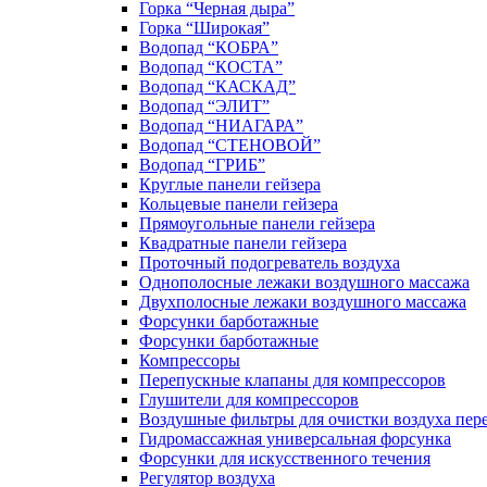
Горка “Черная дыра”
Горка “Широкая”
Водопад “КОБРА”
Водопад “КОСТА”
Водопад “КАСКАД”
Водопад “ЭЛИТ”
Водопад “НИАГАРА”
Водопад “СТЕНОВОЙ”
Водопад “ГРИБ”
Круглые панели гейзера
Кольцевые панели гейзера
Прямоугольные панели гейзера
Квадратные панели гейзера
Проточный подогреватель воздуха
Однополосные лежаки воздушного массажа
Двухполосные лежаки воздушного массажа
Форсунки барботажные
Форсунки барботажные
Компрессоры
Перепускные клапаны для компрессоров
Глушители для компрессоров
Воздушные фильтры для очистки воздуха пер
Гидромассажная универсальная форсунка
Форсунки для искусственного течения
Регулятор воздуха