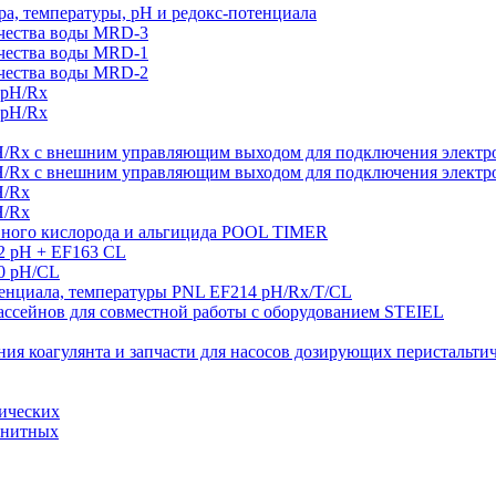
а, температуры, рН и редокс-потенциала
ачества воды MRD-3
ачества воды MRD-1
ачества воды MRD-2
 pH/Rx
 pH/Rx
H/Rx с внешним управляющим выходом для подключения электро
H/Rx с внешним управляющим выходом для подключения электро
H/Rx
H/Rx
ивного кислорода и альгицида POOL TIMER
2 pH + EF163 CL
0 pH/CL
тенциала, температуры PNL EF214 pH/Rx/T/CL
ссейнов для совместной работы с оборудованием STEIEL
ния коагулянта и запчасти для насосов дозирующих перистальти
тических
гнитных