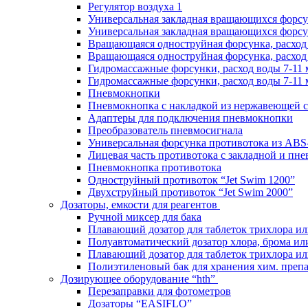
Регулятор воздуха 1
Универсальная закладная вращающихся форс
Универсальная закладная вращающихся форсу
Вращающаяся одноструйная форсунка, расход 
Вращающаяся одноструйная форсунка, расход 
Гидромассажные форсунки, расход воды 7-11 
Гидромассажные форсунки, расход воды 7-11 
Пневмокнопки
Пневмокнопка с накладкой из нержавеющей с
Адаптеры для подключения пневмокнопки
Преобразователь пневмосигнала
Универсальная форсунка противотока из ABS
Лицевая часть противотока с закладной и пн
Пневмокнопка противотока
Одноструйный противоток “Jet Swim 1200”
Двухструйный противоток “Jet Swim 2000”
Дозаторы, емкости для реагентов
Ручной миксер для бака
Плавающий дозатор для таблеток трихлора ил
Полуавтоматический дозатор хлора, брома ил
Плавающий дозатор для таблеток трихлора ил
Полиэтиленовый бак для хранения хим. преп
Дозирующее оборудование “hth”
Перезаправки для фотометров
Дозаторы “EASIFLO”