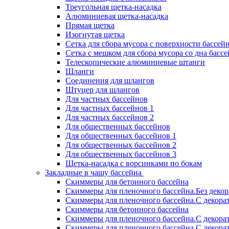
Треугольная щетка-насадка
Алюминиевая щетка-насадка
Прямая щетка
Изогнутая щетка
Сетка для сбора мусора с поверхности бассей
Сетка с мешком для сбора мусора со дна басс
Телескопические алюминиевые штанги
Шланги
Соединения для шлангов
Штуцер для шлангов
Для частных бассейнов
Для частных бассейнов 1
Для частных бассейнов 2
Для общественных бассейнов
Для общественных бассейнов 1
Для общественных бассейнов 2
Для общественных бассейнов 3
Щетка-насадка с ворсинками по бокам
Закладные в чашу бассейна
Скиммеры для бетонного бассейна
Скиммеры для пленочного бассейна.Без деко
Скиммеры для пленочного бассейна.С декора
Скиммеры для бетонного бассейна
Скиммеры для пленочного бассейна.С декора
Скиммеры для пленочного бассейна.С декора