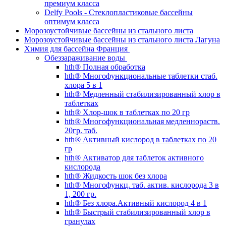
премиум класса
Delfy Pools - Стеклопластиковые бассейны
оптимум класса
Морозоустойчивые бассейны из стального листа
Морозоустойчивые бассейны из стального листа Лагуна
Химия для бассейна Франция
Обеззараживание воды
hth® Полная обработка
hth® Многофункциональные таблетки стаб.
хлора 5 в 1
hth® Медленный стабилизированный хлор в
таблетках
hth® Хлор-шок в таблетках по 20 гр
hth® Многофункциональная медленнораств.
20гр. таб.
hth® Активный кислород в таблетках по 20
гр
hth® Активатор для таблеток активного
кислорода
hth® Жидкость шок без хлора
hth® Многофункц. таб. актив. кислорода 3 в
1, 200 гр.
hth® Без хлора.Активный кислород 4 в 1
hth® Быстрый стабилизированный хлор в
гранулах