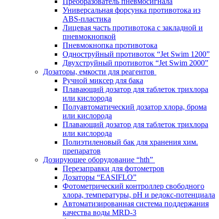
Преобразователь пневмосигнала
Универсальная форсунка противотока из
ABS-пластика
Лицевая часть противотока с закладной и
пневмокнопкой
Пневмокнопка противотока
Одноструйный противоток “Jet Swim 1200”
Двухструйный противоток “Jet Swim 2000”
Дозаторы, емкости для реагентов
Ручной миксер для бака
Плавающий дозатор для таблеток трихлора
или кислорода
Полуавтоматический дозатор хлора, брома
или кислорода
Плавающий дозатор для таблеток трихлора
или кислорода
Полиэтиленовый бак для хранения хим.
препаратов
Дозирующее оборудование “hth”
Перезаправки для фотометров
Дозаторы “EASIFLO”
Фотометрический контроллер свободного
хлора, температуры, рН и редокс-потенциала
Автоматизированная система поддержания
качества воды MRD-3