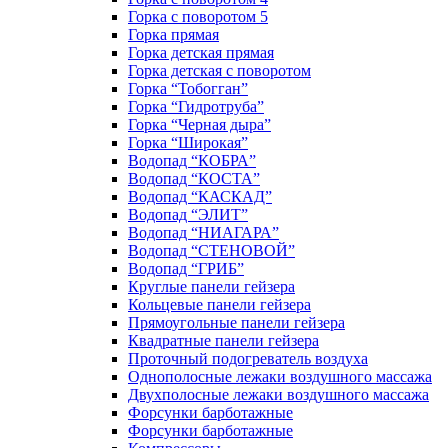
Горка с поворотом 5
Горка прямая
Горка детская прямая
Горка детская с поворотом
Горка “Тобогган”
Горка “Гидротруба”
Горка “Черная дыра”
Горка “Широкая”
Водопад “КОБРА”
Водопад “КОСТА”
Водопад “КАСКАД”
Водопад “ЭЛИТ”
Водопад “НИАГАРА”
Водопад “СТЕНОВОЙ”
Водопад “ГРИБ”
Круглые панели гейзера
Кольцевые панели гейзера
Прямоугольные панели гейзера
Квадратные панели гейзера
Проточный подогреватель воздуха
Однополосные лежаки воздушного массажа
Двухполосные лежаки воздушного массажа
Форсунки барботажные
Форсунки барботажные