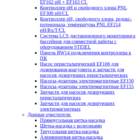
EF162 pH + EF163 CL
Контроллер рН и свободного хлора PNL
EF300 pH/CL
Контроллер рН, свободного хлора, редокс-
потенциала, температуры PNL EF214
pH/Rx/T/CL
Система LCS дистанционного мониторинга
бассейнов для совместной работы с
оборудованием STEIEL
Панель RW14 подключения контроллера к
ПК
Насос перистальтический EF106 для
дозирования коагулянта и запчасти для
насосов дозирующих перистальтических
Насосы-дозаторы электромагнитные EF150
Насосы-дозаторы электромагнитные EF155
Запчасти для насосов дозирующих
перистальтических
Запчасти для насосов дозирующих
электромагнитных
Донные очистители
Прямоугольная щетка-насадка
Щетка-насадка с колесиками
Треугольная щетка-насадка
Алюминиевая щетка-насадка