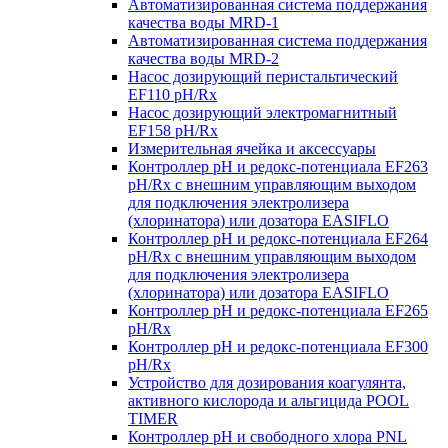
Автоматизированная система поддержания
качества воды MRD-1
Автоматизированная система поддержания
качества воды MRD-2
Насос дозирующий перистальтический
EF110 pH/Rx
Насос дозирующий электромагнитный
EF158 pH/Rx
Измерительная ячейка и аксессуары
Контроллер рН и редокс-потенциала EF263
pH/Rx с внешним управляющим выходом
для подключения электролизера
(хлоринатора) или дозатора EASIFLO
Контроллер рН и редокс-потенциала EF264
pH/Rx с внешним управляющим выходом
для подключения электролизера
(хлоринатора) или дозатора EASIFLO
Контроллер рН и редокс-потенциала EF265
pH/Rx
Контроллер рН и редокс-потенциала EF300
pH/Rx
Устройство для дозирования коагулянта,
активного кислорода и альгицида POOL
TIMER
Контроллер рН и свободного хлора PNL