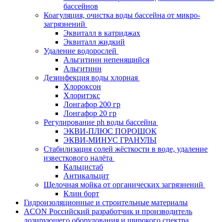
бассейнов
Коагуляция, очистка воды бассейна от микро-
загрязнений
Эквиталл в катриджах
Эквиталл жидкий
Удаление водорослей
Альгитинн непенящийся
Альгитинн
Дезинфекция воды хлорная
Хлороксон
Хлоритэкс
Лонгафор 200 гр
Лонгафор 20 гр
Регулирование ph воды бассейна
ЭКВИ-ПЛЮС ПОРОШОК
ЭКВИ-МИНУС ГРАНУЛЫ
Стабилизация солей жёсткости в воде, удаление
известкового налёта
Кальцистаб
Антикальцит
Щелочная мойка от органических загрязнений
Клин борт
Гидроизоляционные и строительные материалы
ACON Российский разработчик и производитель
дозирующего оборудования и широкого спектра