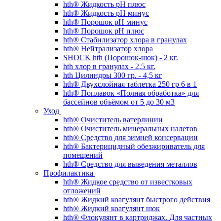
hth® Жидкость pH плюс
hth® Жидкость pH минус
hth® Порошок pH минус
hth® Порошок pH плюс
hth® Стабилизатор хлора в гранулах
hth® Нейтрализатор хлора
SHOCK hth (Порошок-шок) - 2 кг.
hth хлор в гранулах - 2,5 кг.
hth Цилиндры 300 гр. - 4,5 кг
hth® Двухслойная таблетка 250 гр 6 в 1
hth® Поплавок «Полная обработка» для
бассейнов объёмом от 5 до 30 м3
Уход
hth® Очиститель ватерлинии
hth® Очиститель минеральных налетов
hth® Средство для зимней консервации
hth® Бактерицидный обезжириватель для
помещений
hth® Средство для выведения металлов
Профилактика
hth® Жидкое средство от известковых
отложений
hth® Жидкий коагулянт быстрого действия
hth® Жидкий коагулянт шок
hth® Флокулянт в картриджах. Для частных