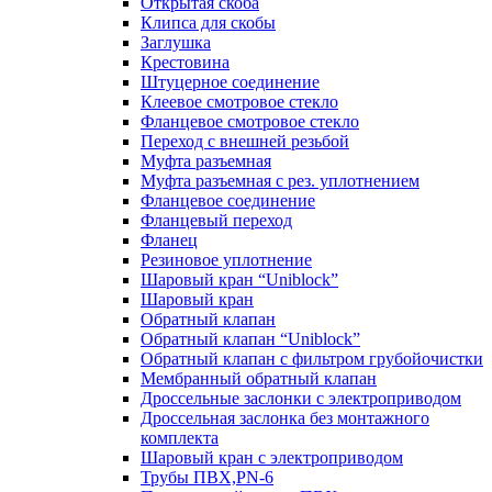
Открытая скоба
Клипса для скобы
Заглушка
Крестовина
Штуцерное соединение
Клеевое смотровое стекло
Фланцевое смотровое стекло
Переход с внешней резьбой
Муфта разъемная
Муфта разъемная с рез. уплотнением
Фланцевое соединение
Фланцевый переход
Фланец
Резиновое уплотнение
Шаровый кран “Uniblock”
Шаровый кран
Обратный клапан
Обратный клапан “Uniblock”
Обратный клапан с фильтром грубойочистки
Мембранный обратный клапан
Дроссельные заслонки с электроприводом
Дроссельная заслонка без монтажного
комплекта
Шаровый кран с электроприводом
Трубы ПВХ,PN-6