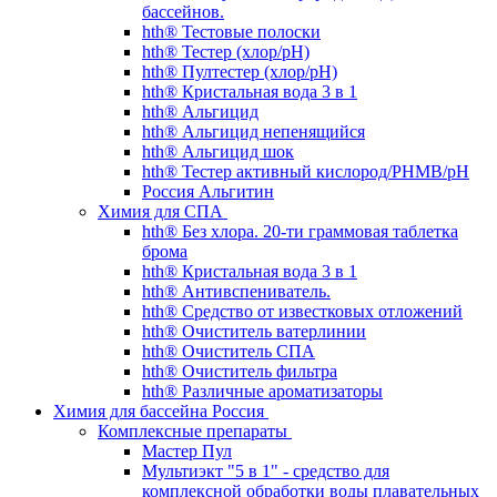
бассейнов.
hth® Тестовые полоски
hth® Тестер (хлор/pH)
hth® Пултестер (хлор/pH)
hth® Кристальная вода 3 в 1
hth® Альгицид
hth® Альгицид непенящийся
hth® Альгицид шок
hth® Тестер активный кислород/PHMB/pH
Россия Альгитин
Химия для СПА
hth® Без хлора. 20-ти граммовая таблетка
брома
hth® Кристальная вода 3 в 1
hth® Антивспениватель.
hth® Средство от известковых отложений
hth® Очиститель ватерлинии
hth® Очиститель СПА
hth® Очиститель фильтра
hth® Различные ароматизаторы
Химия для бассейна Россия
Комплексные препараты
Мастер Пул
Мультиэкт "5 в 1" - средство для
комплексной обработки воды плавательных