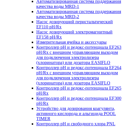
Автоматизированная система поддержания
качества воды MRD-1
Автоматизированная система поддержания
качества воды MRD-2
Насос дозирующий перистальтический
EF110 pH/Rx
Насос дозирующий электромагнитный
EF158 pH/Rx
Измерительная ячейка и аксессуары
Контроллер рН и редокс-потенциала EF263
pH/Rx с внешним управляющим выходом
для подключения электролизера
(хлоринатора) или дозатора EASIFLO
Контроллер рН и редокс-потенциала EF264
pH/Rx с внешним управляющим выходом
для подключения электролизера
(хлоринатора) или дозатора EASIFLO
Контроллер рН и редокс-потенциала EF265
pH/Rx
Контроллер рН и редокс-потенциала EF300
pH/Rx
Устройство для дозирования коагулянта,
активного кислорода и альгицида POOL
TIMER
Контроллер рН и свободного хлора PNL