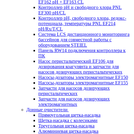
EF162 pH + EF163 CL
Контроллер рН и свободного хлора PNL
EF300 pH/CL
Контроллер рН, свободного хлора, редокс-
потенциала, температуры PNL EF214
pH/Rx/T/CL
Система LCS дистанционного мониторинга
бассейнов для совместной работы с
оборудованием STEIEL
Панель RW14 подключения контроллера к
ПК
Насос перистальтический EF106 для
дозирования коагулянта и запчасти для
насосов дозирующих перистальтических
Насосы-дозаторы электромагнитные EF150
Насосы-дозаторы электромагнитные EF155
Запчасти для насосов дозирующих
перистальтических
Запчасти для насосов дозирующих
электромагнитных
Донные очистители
Прямоугольная щетка-насадка
Щетка-насадка с колесиками
Треугольная щетка-насадка
Алюминиевая щетка-насадка