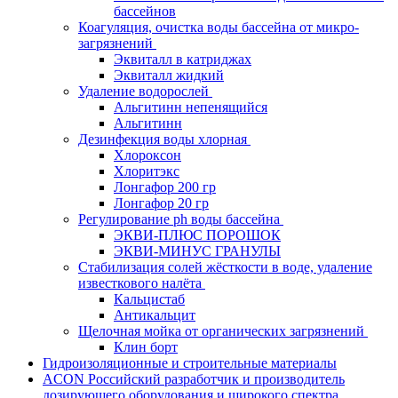
бассейнов
Коагуляция, очистка воды бассейна от микро-
загрязнений
Эквиталл в катриджах
Эквиталл жидкий
Удаление водорослей
Альгитинн непенящийся
Альгитинн
Дезинфекция воды хлорная
Хлороксон
Хлоритэкс
Лонгафор 200 гр
Лонгафор 20 гр
Регулирование ph воды бассейна
ЭКВИ-ПЛЮС ПОРОШОК
ЭКВИ-МИНУС ГРАНУЛЫ
Стабилизация солей жёсткости в воде, удаление
известкового налёта
Кальцистаб
Антикальцит
Щелочная мойка от органических загрязнений
Клин борт
Гидроизоляционные и строительные материалы
ACON Российский разработчик и производитель
дозирующего оборудования и широкого спектра