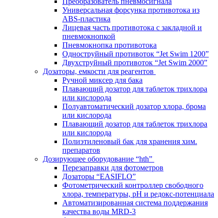
Преобразователь пневмосигнала
Универсальная форсунка противотока из
ABS-пластика
Лицевая часть противотока с закладной и
пневмокнопкой
Пневмокнопка противотока
Одноструйный противоток “Jet Swim 1200”
Двухструйный противоток “Jet Swim 2000”
Дозаторы, емкости для реагентов
Ручной миксер для бака
Плавающий дозатор для таблеток трихлора
или кислорода
Полуавтоматический дозатор хлора, брома
или кислорода
Плавающий дозатор для таблеток трихлора
или кислорода
Полиэтиленовый бак для хранения хим.
препаратов
Дозирующее оборудование “hth”
Перезаправки для фотометров
Дозаторы “EASIFLO”
Фотометрический контроллер свободного
хлора, температуры, рН и редокс-потенциала
Автоматизированная система поддержания
качества воды MRD-3