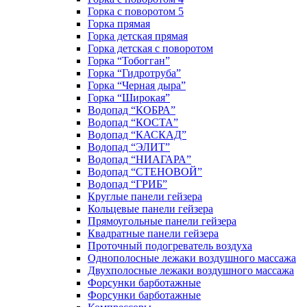
Горка с поворотом 5
Горка прямая
Горка детская прямая
Горка детская с поворотом
Горка “Тобогган”
Горка “Гидротруба”
Горка “Черная дыра”
Горка “Широкая”
Водопад “КОБРА”
Водопад “КОСТА”
Водопад “КАСКАД”
Водопад “ЭЛИТ”
Водопад “НИАГАРА”
Водопад “СТЕНОВОЙ”
Водопад “ГРИБ”
Круглые панели гейзера
Кольцевые панели гейзера
Прямоугольные панели гейзера
Квадратные панели гейзера
Проточный подогреватель воздуха
Однополосные лежаки воздушного массажа
Двухполосные лежаки воздушного массажа
Форсунки барботажные
Форсунки барботажные