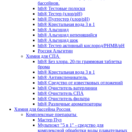
бассейнов.
hth® Тестовые полоски
hth® Тестер (хлор/pH)
hth® Пултестер (хлор/pH)
hth® Кристальная вода 3 в 1
hth® Альгицид
hth® Альгицид непенящийся
hth® Альгицид шок
hth® Тестер активный кислород/PHMB/pH
Россия Альгитин
Химия для СПА
hth® Без хлора. 20-ти граммовая таблетка
брома
hth® Кристальная вода 3 в 1
hth® Антивспениватель.
hth® Средство от известковых отложений
hth® Очиститель ватерлинии
hth® Очиститель СПА
hth® Очиститель фильтра
hth® Различные ароматизаторы
Химия для бассейна Россия
Комплексные препараты
Мастер Пул
Мультиэкт "5 в 1" - средство для
комплексной обработки воды плавательных