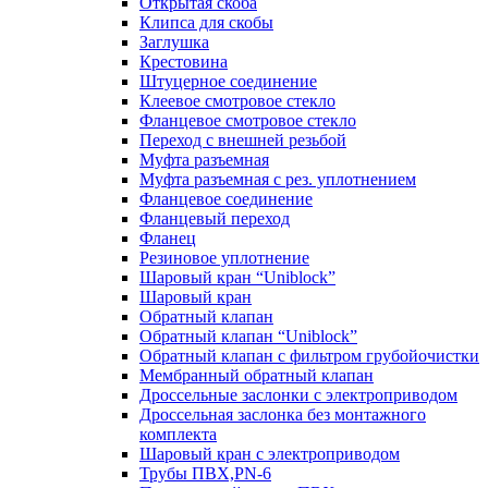
Открытая скоба
Клипса для скобы
Заглушка
Крестовина
Штуцерное соединение
Клеевое смотровое стекло
Фланцевое смотровое стекло
Переход с внешней резьбой
Муфта разъемная
Муфта разъемная с рез. уплотнением
Фланцевое соединение
Фланцевый переход
Фланец
Резиновое уплотнение
Шаровый кран “Uniblock”
Шаровый кран
Обратный клапан
Обратный клапан “Uniblock”
Обратный клапан с фильтром грубойочистки
Мембранный обратный клапан
Дроссельные заслонки с электроприводом
Дроссельная заслонка без монтажного
комплекта
Шаровый кран с электроприводом
Трубы ПВХ,PN-6