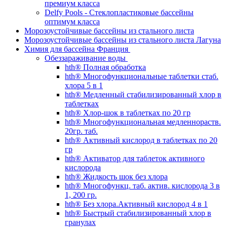
премиум класса
Delfy Pools - Стеклопластиковые бассейны
оптимум класса
Морозоустойчивые бассейны из стального листа
Морозоустойчивые бассейны из стального листа Лагуна
Химия для бассейна Франция
Обеззараживание воды
hth® Полная обработка
hth® Многофункциональные таблетки стаб.
хлора 5 в 1
hth® Медленный стабилизированный хлор в
таблетках
hth® Хлор-шок в таблетках по 20 гр
hth® Многофункциональная медленнораств.
20гр. таб.
hth® Активный кислород в таблетках по 20
гр
hth® Активатор для таблеток активного
кислорода
hth® Жидкость шок без хлора
hth® Многофункц. таб. актив. кислорода 3 в
1, 200 гр.
hth® Без хлора.Активный кислород 4 в 1
hth® Быстрый стабилизированный хлор в
гранулах