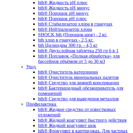
hth® Жидкость pH плюс
hth® Жидкость pH минус
hth® Порошок pH минус
hth® Порошок pH плюс
hth® Стабилизатор хлора в гранулах
hth® Нейтрализатор хлора
SHOCK hth (Порошок-шок) - 2 кг.
hth хлор в гранулах - 2,5 кг.
hth Цилиндры 300 гр. - 4,5 кг
hth® Двухслойная таблетка 250 гр 6 в 1
hth® Поплавок «Полная обработка» для
бассейнов объёмом от 5 до 30 м3
Уход
hth® Очиститель ватерлинии
hth® Очиститель минеральных налетов
hth® Средство для зимней консервации
hth® Бактерицидный обезжириватель для
помещений
hth® Средство для выведения металлов
Профилактика
hth® Жидкое средство от известковых
отложений
hth® Жидкий коагулянт быстрого действия
hth® Жидкий коагулянт шок
hth® Флокулянт в картриджах. Для частных