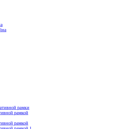
на
ейна
ративной рамки
тивной рамкой
тивной рамкой
тивной рамкой 1