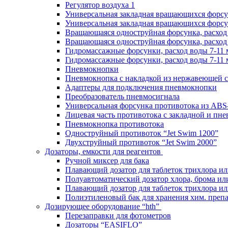
Регулятор воздуха 1
Универсальная закладная вращающихся форс
Универсальная закладная вращающихся форсу
Вращающаяся одноструйная форсунка, расход 
Вращающаяся одноструйная форсунка, расход 
Гидромассажные форсунки, расход воды 7-11 
Гидромассажные форсунки, расход воды 7-11 
Пневмокнопки
Пневмокнопка с накладкой из нержавеющей с
Адаптеры для подключения пневмокнопки
Преобразователь пневмосигнала
Универсальная форсунка противотока из ABS
Лицевая часть противотока с закладной и пн
Пневмокнопка противотока
Одноструйный противоток “Jet Swim 1200”
Двухструйный противоток “Jet Swim 2000”
Дозаторы, емкости для реагентов
Ручной миксер для бака
Плавающий дозатор для таблеток трихлора ил
Полуавтоматический дозатор хлора, брома ил
Плавающий дозатор для таблеток трихлора ил
Полиэтиленовый бак для хранения хим. преп
Дозирующее оборудование “hth”
Перезаправки для фотометров
Дозаторы “EASIFLO”