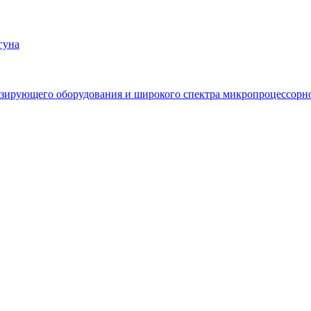
гуна
зирующего оборудования и широкого спектра микропроцессорно