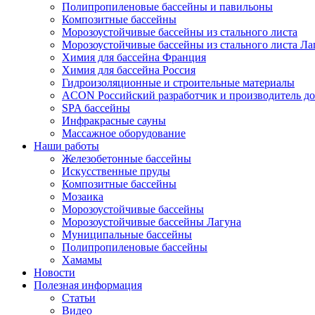
Полипропиленовые бассейны и павильоны
Композитные бассейны
Морозоустойчивые бассейны из стального листа
Морозоустойчивые бассейны из стального листа Ла
Химия для бассейна Франция
Химия для бассейна Россия
Гидроизоляционные и строительные материалы
ACON Российский разработчик и производитель до
SPA бассейны
Инфракрасные сауны
Массажное оборудование
Наши работы
Железобетонные бассейны
Искусственные пруды
Композитные бассейны
Мозаика
Морозоустойчивые бассейны
Морозоустойчивые бассейны Лагуна
Муниципальные бассейны
Полипропиленовые бассейны
Хамамы
Новости
Полезная информация
Статьи
Видео