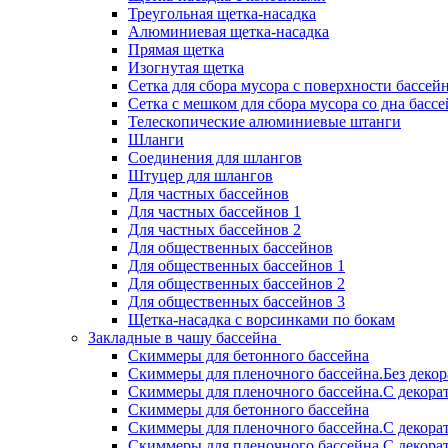
Треугольная щетка-насадка
Алюминиевая щетка-насадка
Прямая щетка
Изогнутая щетка
Сетка для сбора мусора с поверхности бассей
Сетка с мешком для сбора мусора со дна басс
Телескопические алюминиевые штанги
Шланги
Соединения для шлангов
Штуцер для шлангов
Для частных бассейнов
Для частных бассейнов 1
Для частных бассейнов 2
Для общественных бассейнов
Для общественных бассейнов 1
Для общественных бассейнов 2
Для общественных бассейнов 3
Щетка-насадка с ворсинками по бокам
Закладные в чашу бассейна
Скиммеры для бетонного бассейна
Скиммеры для пленочного бассейна.Без деко
Скиммеры для пленочного бассейна.С декора
Скиммеры для бетонного бассейна
Скиммеры для пленочного бассейна.С декора
Скиммеры для пленочного бассейна.С декора