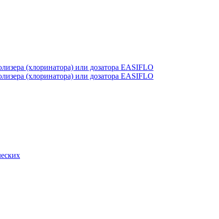
лизера (хлоринатора) или дозатора EASIFLO
лизера (хлоринатора) или дозатора EASIFLO
ческих