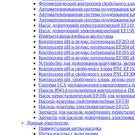
Фотометрический контроллер свободного хлор
Автоматизированная система поддержания к
Автоматизированная система поддержания к
Автоматизированная система поддержания к
Насос дозирующий перистальтический EF110
Насос дозирующий электромагнитный EF158
Измерительная ячейка и аксессуары
Контроллер рН и редокс-потенциала EF263 p
Контроллер рН и редокс-потенциала EF264 p
Контроллер рН и редокс-потенциала EF265 p
Контроллер рН и редокс-потенциала EF300 p
Устройство для дозирования коагулянта, акт
Контроллер рН и свободного хлора PNL EF16
Контроллер рН и свободного хлора PNL EF30
Контроллер рН, свободного хлора, редокс-по
Система LCS дистанционного мониторинга ба
Панель RW14 подключения контроллера к ПК
Насос перистальтический EF106 для дозирова
Насосы-дозаторы электромагнитные EF150
Насосы-дозаторы электромагнитные EF155
Запчасти для насосов дозирующих перисталь
Запчасти для насосов дозирующих электрома
Донные очистители
Прямоугольная щетка-насадка
Щетка-насадка с колесиками