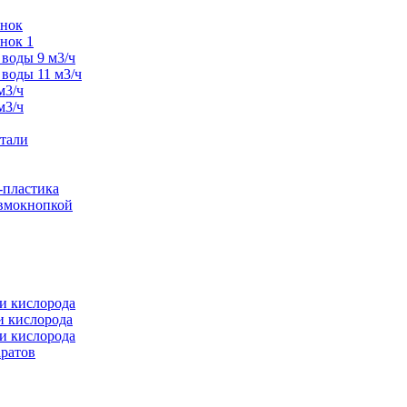
унок
нок 1
воды 9 м3/ч
воды 11 м3/ч
м3/ч
м3/ч
тали
-пластика
евмокнопкой
и кислорода
и кислорода
и кислорода
аратов