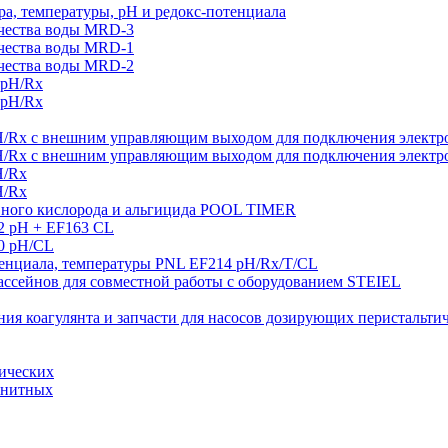
а, температуры, рН и редокс-потенциала
ачества воды MRD-3
ачества воды MRD-1
ачества воды MRD-2
 pH/Rx
 pH/Rx
H/Rx с внешним управляющим выходом для подключения электро
H/Rx с внешним управляющим выходом для подключения электро
H/Rx
H/Rx
ивного кислорода и альгицида POOL TIMER
2 pH + EF163 CL
0 pH/CL
тенциала, температуры PNL EF214 pH/Rx/T/CL
ссейнов для совместной работы с оборудованием STEIEL
ния коагулянта и запчасти для насосов дозирующих перистальти
тических
гнитных