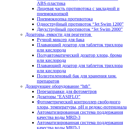
ABS-пластика
Лицевая часть противотока с закладной и
пневмокнопкой
Пневмокнопка противотока
Одноструйный противоток “Jet Swim 1200”
Двухструйный противоток “Jet Swim 2000”
Дозаторы, емкости для реагентов
Ручной миксер для бака
Плавающий дозатор для таблеток трихлора
или кислорода
Полуавтоматический дозатор хлора, брома
или кислорода
Плавающий дозатор для таблеток трихлора
или кислорода
Полиэтиленовый бак для хранения хим.
препаратов
Дозирующее оборудование “hth”
Перезаправки для фотометров
Дозаторы “EASIFLO”
Фотометрический контроллер свободного
хлора, температуры, рН и редокс-потенциала
Автоматизированная система поддержания
качества воды MRD-3
Автоматизированная система поддержания
качества воды MRD-1