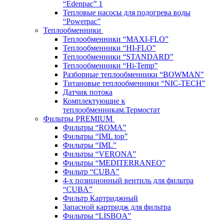
“Edenpac” 1
Тепловые насосы для подогрева воды
“Powerpac”
Теплообменники
Теплообменники “MAXI-FLO”
Теплообменники “HI-FLO”
Теплообменники “STANDARD”
Теплообменники “Hi-Temp”
Разборные теплообменники “BOWMAN”
Титановые теплообменники “NIC-TECH”
Датчик потока
Комплектующие к
теплообменникам.Термостат
Фильтры PREMIUM
Фильтры “ROMA”
Фильтры “IML top”
Фильтры “IML”
Фильтры “VERONA”
Фильтры “MEDITERRANEO”
Фильтр “CUBA”
4-х позиционный вентиль для фильтра
“CUBA”
Фильтр Картриджный
Запасной картридж для фильтра
Фильтры “LISBOA”