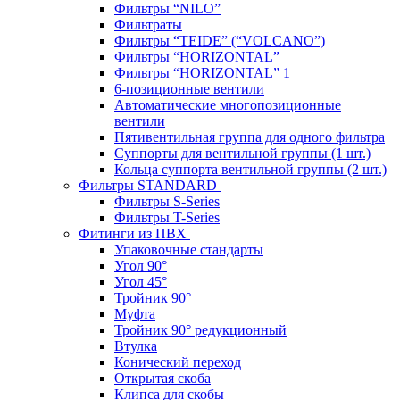
Фильтры “NILO”
Фильтраты
Фильтры “TEIDE” (“VOLСANO”)
Фильтры “HORIZONTAL”
Фильтры “HORIZONTAL” 1
6-позиционные вентили
Автоматические многопозиционные
вентили
Пятивентильная группа для одного фильтра
Суппорты для вентильной группы (1 шт.)
Кольца суппорта вентильной группы (2 шт.)
Фильтры STANDARD
Фильтры S-Series
Фильтры T-Series
Фитинги из ПВХ
Упаковочные стандарты
Угол 90°
Угол 45°
Тройник 90°
Муфта
Тройник 90° редукционный
Втулка
Конический переход
Открытая скоба
Клипса для скобы