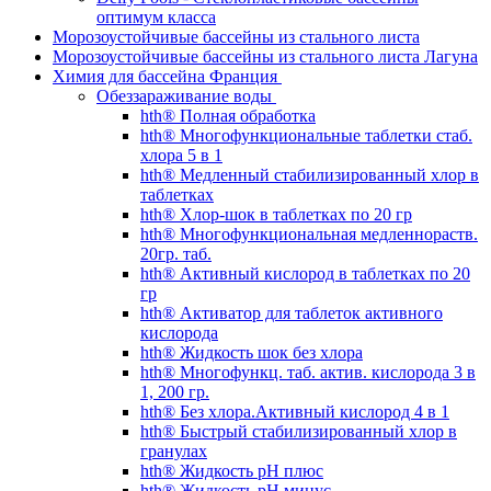
оптимум класса
Морозоустойчивые бассейны из стального листа
Морозоустойчивые бассейны из стального листа Лагуна
Химия для бассейна Франция
Обеззараживание воды
hth® Полная обработка
hth® Многофункциональные таблетки стаб.
хлора 5 в 1
hth® Медленный стабилизированный хлор в
таблетках
hth® Хлор-шок в таблетках по 20 гр
hth® Многофункциональная медленнораств.
20гр. таб.
hth® Активный кислород в таблетках по 20
гр
hth® Активатор для таблеток активного
кислорода
hth® Жидкость шок без хлора
hth® Многофункц. таб. актив. кислорода 3 в
1, 200 гр.
hth® Без хлора.Активный кислород 4 в 1
hth® Быстрый стабилизированный хлор в
гранулах
hth® Жидкость pH плюс
hth® Жидкость pH минус