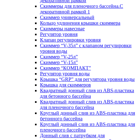
декоративной рамкой
Скиммеры для пленочного бассейна.С
декоративной рамкой 1
Скиммер универсальный
Кольцо удлинения крышки скиммера
Скиммеры навесные
Регулятор уровня
Клапан регулировки уровня
Скиммер “V-35л” с клапаном регулировки
уровня воды
Скиммер “V-25л”
Скиммер “V-15л”
Скиммер “КОМПАКТ”
Регулятор уровня воды
Крышка “GRP” для регулятора уровня воды
Крышка для скиммеров
Квадратный донный слив из ABS-пластика
для бетонного бассейна
Квадратный донный слив из ABS-пластика
для пленочного бассейна
Круглый донный слив из ABS-пластика для
бетонного бассейна
Круглый донный слив из ABS-пластика для
пленочного бассейна
Донный слив с патрубком для