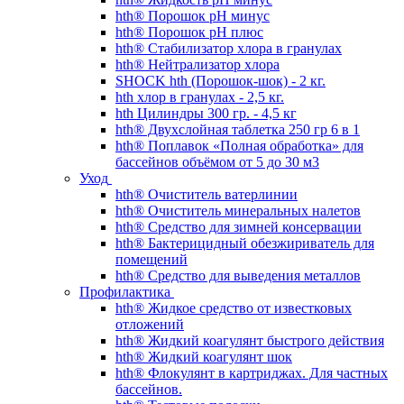
hth® Порошок pH минус
hth® Порошок pH плюс
hth® Стабилизатор хлора в гранулах
hth® Нейтрализатор хлора
SHOCK hth (Порошок-шок) - 2 кг.
hth хлор в гранулах - 2,5 кг.
hth Цилиндры 300 гр. - 4,5 кг
hth® Двухслойная таблетка 250 гр 6 в 1
hth® Поплавок «Полная обработка» для
бассейнов объёмом от 5 до 30 м3
Уход
hth® Очиститель ватерлинии
hth® Очиститель минеральных налетов
hth® Средство для зимней консервации
hth® Бактерицидный обезжириватель для
помещений
hth® Средство для выведения металлов
Профилактика
hth® Жидкое средство от известковых
отложений
hth® Жидкий коагулянт быстрого действия
hth® Жидкий коагулянт шок
hth® Флокулянт в картриджах. Для частных
бассейнов.