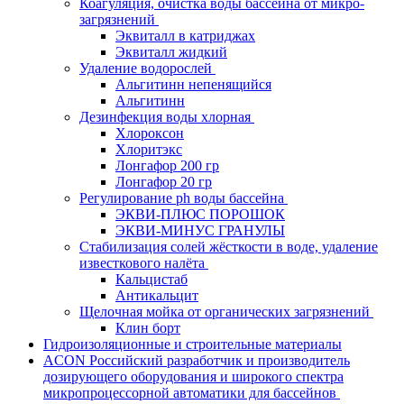
Коагуляция, очистка воды бассейна от микро-
загрязнений
Эквиталл в катриджах
Эквиталл жидкий
Удаление водорослей
Альгитинн непенящийся
Альгитинн
Дезинфекция воды хлорная
Хлороксон
Хлоритэкс
Лонгафор 200 гр
Лонгафор 20 гр
Регулирование ph воды бассейна
ЭКВИ-ПЛЮС ПОРОШОК
ЭКВИ-МИНУС ГРАНУЛЫ
Стабилизация солей жёсткости в воде, удаление
известкового налёта
Кальцистаб
Антикальцит
Щелочная мойка от органических загрязнений
Клин борт
Гидроизоляционные и строительные материалы
ACON Российский разработчик и производитель
дозирующего оборудования и широкого спектра
микропроцессорной автоматики для бассейнов