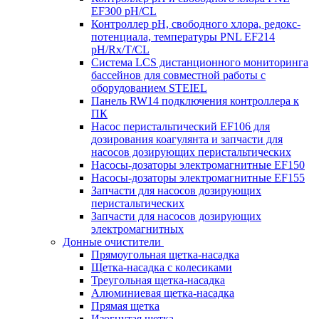
EF300 pH/CL
Контроллер рН, свободного хлора, редокс-
потенциала, температуры PNL EF214
pH/Rx/T/CL
Система LCS дистанционного мониторинга
бассейнов для совместной работы с
оборудованием STEIEL
Панель RW14 подключения контроллера к
ПК
Насос перистальтический EF106 для
дозирования коагулянта и запчасти для
насосов дозирующих перистальтических
Насосы-дозаторы электромагнитные EF150
Насосы-дозаторы электромагнитные EF155
Запчасти для насосов дозирующих
перистальтических
Запчасти для насосов дозирующих
электромагнитных
Донные очистители
Прямоугольная щетка-насадка
Щетка-насадка с колесиками
Треугольная щетка-насадка
Алюминиевая щетка-насадка
Прямая щетка
Изогнутая щетка