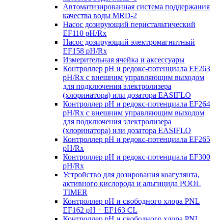
Автоматизированная система поддержания
качества воды MRD-2
Насос дозирующий перистальтический
EF110 pH/Rx
Насос дозирующий электромагнитный
EF158 pH/Rx
Измерительная ячейка и аксессуары
Контроллер рН и редокс-потенциала EF263
pH/Rx с внешним управляющим выходом
для подключения электролизера
(хлоринатора) или дозатора EASIFLO
Контроллер рН и редокс-потенциала EF264
pH/Rx с внешним управляющим выходом
для подключения электролизера
(хлоринатора) или дозатора EASIFLO
Контроллер рН и редокс-потенциала EF265
pH/Rx
Контроллер рН и редокс-потенциала EF300
pH/Rx
Устройство для дозирования коагулянта,
активного кислорода и альгицида POOL
TIMER
Контроллер рН и свободного хлора PNL
EF162 pH + EF163 CL
Контроллер рН и свободного хлора PNL