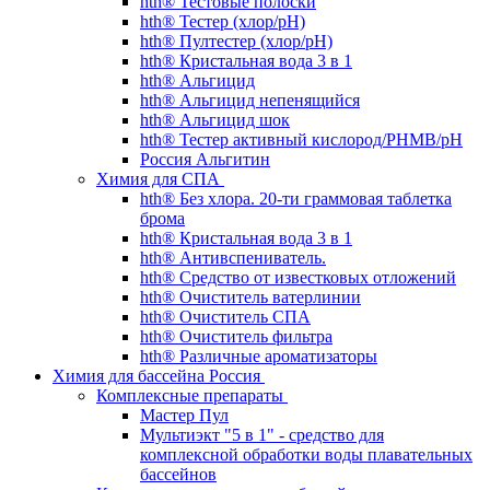
hth® Тестовые полоски
hth® Тестер (хлор/pH)
hth® Пултестер (хлор/pH)
hth® Кристальная вода 3 в 1
hth® Альгицид
hth® Альгицид непенящийся
hth® Альгицид шок
hth® Тестер активный кислород/PHMB/pH
Россия Альгитин
Химия для СПА
hth® Без хлора. 20-ти граммовая таблетка
брома
hth® Кристальная вода 3 в 1
hth® Антивспениватель.
hth® Средство от известковых отложений
hth® Очиститель ватерлинии
hth® Очиститель СПА
hth® Очиститель фильтра
hth® Различные ароматизаторы
Химия для бассейна Россия
Комплексные препараты
Мастер Пул
Мультиэкт "5 в 1" - средство для
комплексной обработки воды плавательных
бассейнов