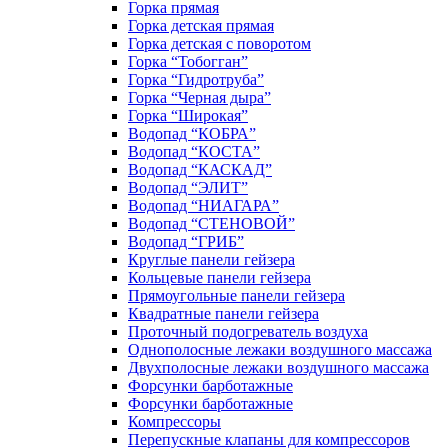
Горка прямая
Горка детская прямая
Горка детская с поворотом
Горка “Тобогган”
Горка “Гидротруба”
Горка “Черная дыра”
Горка “Широкая”
Водопад “КОБРА”
Водопад “КОСТА”
Водопад “КАСКАД”
Водопад “ЭЛИТ”
Водопад “НИАГАРА”
Водопад “СТЕНОВОЙ”
Водопад “ГРИБ”
Круглые панели гейзера
Кольцевые панели гейзера
Прямоугольные панели гейзера
Квадратные панели гейзера
Проточный подогреватель воздуха
Однополосные лежаки воздушного массажа
Двухполосные лежаки воздушного массажа
Форсунки барботажные
Форсунки барботажные
Компрессоры
Перепускные клапаны для компрессоров