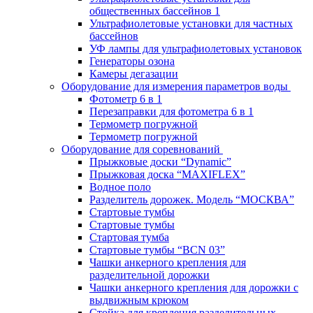
общественных бассейнов 1
Ультрафиолетовые установки для частных
бассейнов
УФ лампы для ультрафиолетовых установок
Генераторы озона
Камеры дегазации
Оборудование для измерения параметров воды
Фотометр 6 в 1
Перезаправки для фотометра 6 в 1
Термометр погружной
Термометр погружной
Оборудование для соревнований
Прыжковые доски “Dynamic”
Прыжковая доска “MAXIFLEX”
Водное поло
Разделитель дорожек. Модель “МОСКВА”
Стартовые тумбы
Стартовые тумбы
Стартовая тумба
Стартовые тумбы “BCN 03”
Чашки анкерного крепления для
разделительной дорожки
Чашки анкерного крепления для дорожки с
выдвижным крюком
Стойка для крепления разделительных