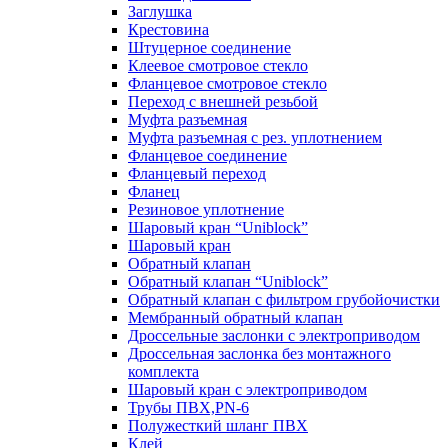
Заглушка
Крестовина
Штуцерное соединение
Клеевое смотровое стекло
Фланцевое смотровое стекло
Переход с внешней резьбой
Муфта разъемная
Муфта разъемная с рез. уплотнением
Фланцевое соединение
Фланцевый переход
Фланец
Резиновое уплотнение
Шаровый кран “Uniblock”
Шаровый кран
Обратный клапан
Обратный клапан “Uniblock”
Обратный клапан с фильтром грубойочистки
Мембранный обратный клапан
Дроссельные заслонки с электроприводом
Дроссельная заслонка без монтажного
комплекта
Шаровый кран с электроприводом
Трубы ПВХ,PN-6
Полужесткий шланг ПВХ
Клей