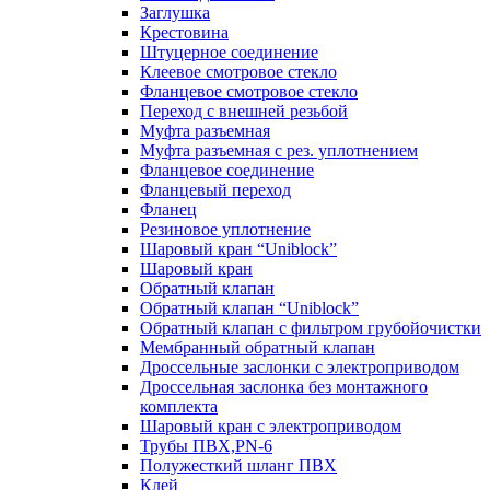
Заглушка
Крестовина
Штуцерное соединение
Клеевое смотровое стекло
Фланцевое смотровое стекло
Переход с внешней резьбой
Муфта разъемная
Муфта разъемная с рез. уплотнением
Фланцевое соединение
Фланцевый переход
Фланец
Резиновое уплотнение
Шаровый кран “Uniblock”
Шаровый кран
Обратный клапан
Обратный клапан “Uniblock”
Обратный клапан с фильтром грубойочистки
Мембранный обратный клапан
Дроссельные заслонки с электроприводом
Дроссельная заслонка без монтажного
комплекта
Шаровый кран с электроприводом
Трубы ПВХ,PN-6
Полужесткий шланг ПВХ
Клей