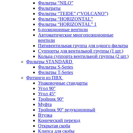
Фильтры “NILO”
Фильтраты
Фильтры “TEIDE” (“VOLСANO”)
Фильтры “HORIZONTAL”
Фильтры “HORIZONTAL” 1
6-позиционные вентили
Автоматические многопозиционные
вентили
Пятивентильная группа для одного фильтра
Суппорты для вентильной группы (1 шт.)
Кольца суппорта вентильной группы (2 шт.)
Фильтры STANDARD
Фильтры S-Series
Фильтры T-Series
Фитинги из ПВХ
Упаковочные стандарты
Угол 90°
Угол 45°
Тройник 90°
Муфта
Тройник 90° редукционный
Втулка
Конический переход
Открытая скоба
Клипса для скобы