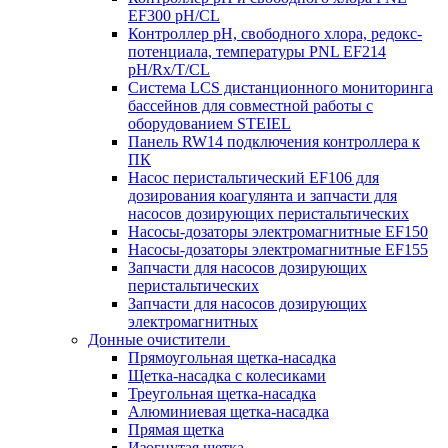
EF300 pH/CL
Контроллер рН, свободного хлора, редокс-
потенциала, температуры PNL EF214
pH/Rx/T/CL
Система LCS дистанционного мониторинга
бассейнов для совместной работы с
оборудованием STEIEL
Панель RW14 подключения контроллера к
ПК
Насос перистальтический EF106 для
дозирования коагулянта и запчасти для
насосов дозирующих перистальтических
Насосы-дозаторы электромагнитные EF150
Насосы-дозаторы электромагнитные EF155
Запчасти для насосов дозирующих
перистальтических
Запчасти для насосов дозирующих
электромагнитных
Донные очистители
Прямоугольная щетка-насадка
Щетка-насадка с колесиками
Треугольная щетка-насадка
Алюминиевая щетка-насадка
Прямая щетка
Изогнутая щетка