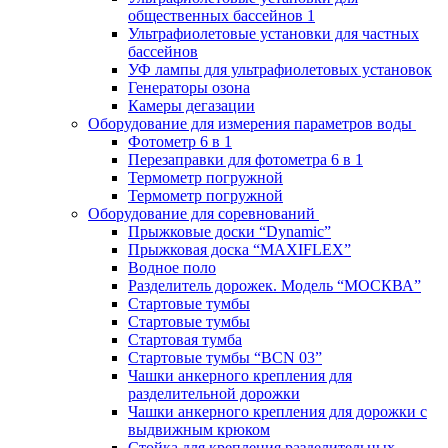
общественных бассейнов 1
Ультрафиолетовые установки для частных
бассейнов
УФ лампы для ультрафиолетовых установок
Генераторы озона
Камеры дегазации
Оборудование для измерения параметров воды
Фотометр 6 в 1
Перезаправки для фотометра 6 в 1
Термометр погружной
Термометр погружной
Оборудование для соревнований
Прыжковые доски “Dynamic”
Прыжковая доска “MAXIFLEX”
Водное поло
Разделитель дорожек. Модель “МОСКВА”
Стартовые тумбы
Стартовые тумбы
Стартовая тумба
Стартовые тумбы “BCN 03”
Чашки анкерного крепления для
разделительной дорожки
Чашки анкерного крепления для дорожки с
выдвижным крюком
Стойка для крепления разделительных