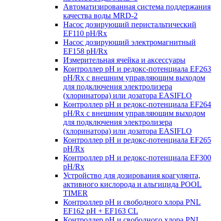
Автоматизированная система поддержания
качества воды MRD-2
Насос дозирующий перистальтический
EF110 pH/Rx
Насос дозирующий электромагнитный
EF158 pH/Rx
Измерительная ячейка и аксессуары
Контроллер рН и редокс-потенциала EF263
pH/Rx с внешним управляющим выходом
для подключения электролизера
(хлоринатора) или дозатора EASIFLO
Контроллер рН и редокс-потенциала EF264
pH/Rx с внешним управляющим выходом
для подключения электролизера
(хлоринатора) или дозатора EASIFLO
Контроллер рН и редокс-потенциала EF265
pH/Rx
Контроллер рН и редокс-потенциала EF300
pH/Rx
Устройство для дозирования коагулянта,
активного кислорода и альгицида POOL
TIMER
Контроллер рН и свободного хлора PNL
EF162 pH + EF163 CL
Контроллер рН и свободного хлора PNL