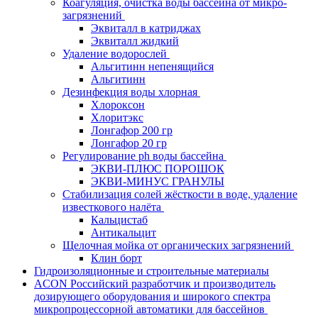
Коагуляция, очистка воды бассейна от микро-
загрязнений
Эквиталл в катриджах
Эквиталл жидкий
Удаление водорослей
Альгитинн непенящийся
Альгитинн
Дезинфекция воды хлорная
Хлороксон
Хлоритэкс
Лонгафор 200 гр
Лонгафор 20 гр
Регулирование ph воды бассейна
ЭКВИ-ПЛЮС ПОРОШОК
ЭКВИ-МИНУС ГРАНУЛЫ
Стабилизация солей жёсткости в воде, удаление
известкового налёта
Кальцистаб
Антикальцит
Щелочная мойка от органических загрязнений
Клин борт
Гидроизоляционные и строительные материалы
ACON Российский разработчик и производитель
дозирующего оборудования и широкого спектра
микропроцессорной автоматики для бассейнов