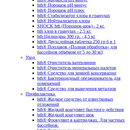
hth® Порошок pH минус
hth® Порошок pH плюс
hth® Стабилизатор хлора в гранулах
hth® Нейтрализатор хлора
SHOCK hth (Порошок-шок) - 2 кг.
hth хлор в гранулах - 2,5 кг.
hth Цилиндры 300 гр. - 4,5 кг
hth® Двухслойная таблетка 250 гр 6 в 1
hth® Поплавок «Полная обработка» для
бассейнов объёмом от 5 до 30 м3
Уход
hth® Очиститель ватерлинии
hth® Очиститель минеральных налетов
hth® Средство для зимней консервации
hth® Бактерицидный обезжириватель для
помещений
hth® Средство для выведения металлов
Профилактика
hth® Жидкое средство от известковых
отложений
hth® Жидкий коагулянт быстрого действия
hth® Жидкий коагулянт шок
hth® Флокулянт в картриджах. Для частных
бассейнов.