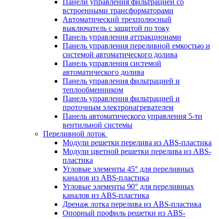
Панели управления фильтрацией cо
встроенными трансформаторами
Автоматический трехполюсный
выключатель с защитой по току
Панель управления аттракционами
Панель управления переливной емкостью и
системой автоматического долива
Панель управления системой
автоматического долива
Панель управления фильтрацией и
теплообменником
Панель управления фильтрацией и
проточным электронагревателем
Панель автоматического управления 5-ти
вентильной системы
Переливной лоток
Модули решетки перелива из ABS-пластика
Модули цветной решетки перелива из ABS-
пластика
Угловые элементы 45° для переливных
каналов из ABS-пластика
Угловые элементы 90° для переливных
каналов из ABS-пластика
Дренаж лотка перелива из ABS-пластика
Опорный профиль решетки из ABS-