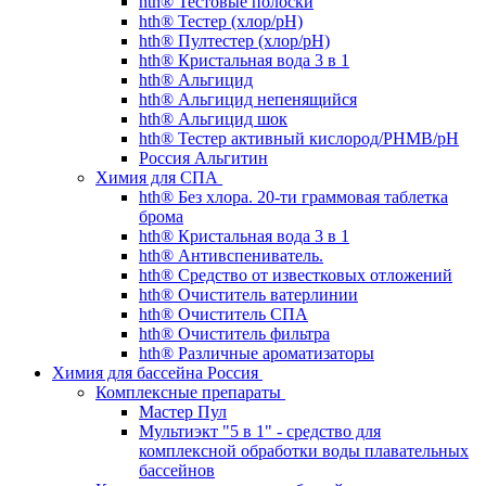
hth® Тестовые полоски
hth® Тестер (хлор/pH)
hth® Пултестер (хлор/pH)
hth® Кристальная вода 3 в 1
hth® Альгицид
hth® Альгицид непенящийся
hth® Альгицид шок
hth® Тестер активный кислород/PHMB/pH
Россия Альгитин
Химия для СПА
hth® Без хлора. 20-ти граммовая таблетка
брома
hth® Кристальная вода 3 в 1
hth® Антивспениватель.
hth® Средство от известковых отложений
hth® Очиститель ватерлинии
hth® Очиститель СПА
hth® Очиститель фильтра
hth® Различные ароматизаторы
Химия для бассейна Россия
Комплексные препараты
Мастер Пул
Мультиэкт "5 в 1" - средство для
комплексной обработки воды плавательных
бассейнов