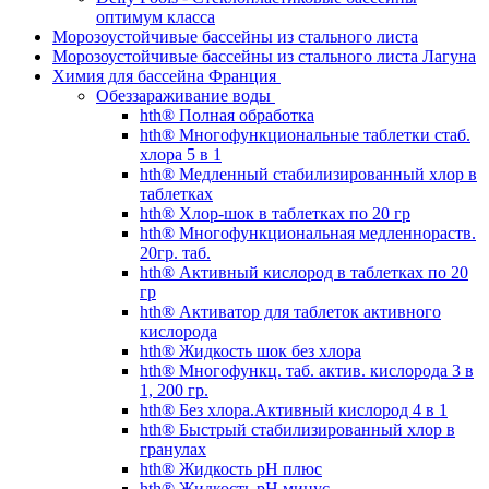
оптимум класса
Морозоустойчивые бассейны из стального листа
Морозоустойчивые бассейны из стального листа Лагуна
Химия для бассейна Франция
Обеззараживание воды
hth® Полная обработка
hth® Многофункциональные таблетки стаб.
хлора 5 в 1
hth® Медленный стабилизированный хлор в
таблетках
hth® Хлор-шок в таблетках по 20 гр
hth® Многофункциональная медленнораств.
20гр. таб.
hth® Активный кислород в таблетках по 20
гр
hth® Активатор для таблеток активного
кислорода
hth® Жидкость шок без хлора
hth® Многофункц. таб. актив. кислорода 3 в
1, 200 гр.
hth® Без хлора.Активный кислород 4 в 1
hth® Быстрый стабилизированный хлор в
гранулах
hth® Жидкость pH плюс
hth® Жидкость pH минус