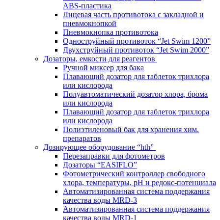
ABS-пластика
Лицевая часть противотока с закладной и
пневмокнопкой
Пневмокнопка противотока
Одноструйный противоток “Jet Swim 1200”
Двухструйный противоток “Jet Swim 2000”
Дозаторы, емкости для реагентов
Ручной миксер для бака
Плавающий дозатор для таблеток трихлора
или кислорода
Полуавтоматический дозатор хлора, брома
или кислорода
Плавающий дозатор для таблеток трихлора
или кислорода
Полиэтиленовый бак для хранения хим.
препаратов
Дозирующее оборудование “hth”
Перезаправки для фотометров
Дозаторы “EASIFLO”
Фотометрический контроллер свободного
хлора, температуры, рН и редокс-потенциала
Автоматизированная система поддержания
качества воды MRD-3
Автоматизированная система поддержания
качества воды MRD-1