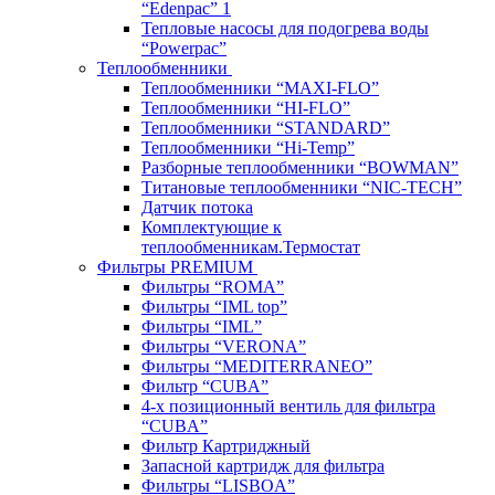
“Edenpac” 1
Тепловые насосы для подогрева воды
“Powerpac”
Теплообменники
Теплообменники “MAXI-FLO”
Теплообменники “HI-FLO”
Теплообменники “STANDARD”
Теплообменники “Hi-Temp”
Разборные теплообменники “BOWMAN”
Титановые теплообменники “NIC-TECH”
Датчик потока
Комплектующие к
теплообменникам.Термостат
Фильтры PREMIUM
Фильтры “ROMA”
Фильтры “IML top”
Фильтры “IML”
Фильтры “VERONA”
Фильтры “MEDITERRANEO”
Фильтр “CUBA”
4-х позиционный вентиль для фильтра
“CUBA”
Фильтр Картриджный
Запасной картридж для фильтра
Фильтры “LISBOA”