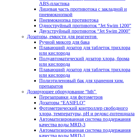
ABS-пластика
Лицевая часть противотока с закладной и
пневмокнопкой
Пневмокнопка противотока
Одноструйный противоток “Jet Swim 1200”
Двухструйный противоток “Jet Swim 2000”
Дозаторы, емкости для реагентов
Ручной миксер для бака
Плавающий дозатор для таблеток трихлора
или кислорода
Полуавтоматический дозатор хлора, брома
или кислорода
Плавающий дозатор для таблеток трихлора
или кислорода
Полиэтиленовый бак для хранения хим.
препаратов
Дозирующее оборудование “hth”
Перезаправки для фотометров
Дозаторы “EASIFLO”
Фотометрический контроллер свободного
хлора, температуры, рН и редокс-потенциала
Автоматизированная система поддержания
качества воды MRD-3
Автоматизированная система поддержания
качества воды MRD-1