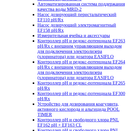
Автоматизированная система поддержания
качества воды MRD-2
Насос дозирующий перистальтический
EF110 pH/Rx
Насос дозирующий электромагнитный
EF158 pH/Rx
Измерительная ячейка и аксессуары
Контроллер рН и редокс-потенциала EF263
pH/Rx с внешним управляющим выходом
для подключения электролизера
(хлоринатора) или дозатора EASIFLO
Контроллер рН и редокс-потенциала EF264
pH/Rx с внешним управляющим выходом
для подключения электролизера
(хлоринатора) или дозатора EASIFLO
Контроллер рН и редокс-потенциала EF265
pH/Rx
Контроллер рН и редокс-потенциала EF300
pH/Rx
Устройство для дозирования коагулянта,
активного кислорода и альгицида POOL
TIMER
Контроллер рН и свободного хлора PNL
EF162 pH + EF163 CL
Контроллер рН и свободного хлора PNL