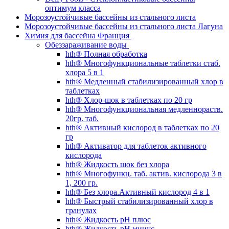
оптимум класса
Морозоустойчивые бассейны из стального листа
Морозоустойчивые бассейны из стального листа Лагуна
Химия для бассейна Франция
Обеззараживание воды
hth® Полная обработка
hth® Многофункциональные таблетки стаб.
хлора 5 в 1
hth® Медленный стабилизированный хлор в
таблетках
hth® Хлор-шок в таблетках по 20 гр
hth® Многофункциональная медленнораств.
20гр. таб.
hth® Активный кислород в таблетках по 20
гр
hth® Активатор для таблеток активного
кислорода
hth® Жидкость шок без хлора
hth® Многофункц. таб. актив. кислорода 3 в
1, 200 гр.
hth® Без хлора.Активный кислород 4 в 1
hth® Быстрый стабилизированный хлор в
гранулах
hth® Жидкость pH плюс
hth® Жидкость pH минус