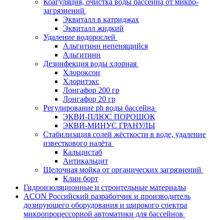
Коагуляция, очистка воды бассейна от микро-
загрязнений
Эквиталл в катриджах
Эквиталл жидкий
Удаление водорослей
Альгитинн непенящийся
Альгитинн
Дезинфекция воды хлорная
Хлороксон
Хлоритэкс
Лонгафор 200 гр
Лонгафор 20 гр
Регулирование ph воды бассейна
ЭКВИ-ПЛЮС ПОРОШОК
ЭКВИ-МИНУС ГРАНУЛЫ
Стабилизация солей жёсткости в воде, удаление
известкового налёта
Кальцистаб
Антикальцит
Щелочная мойка от органических загрязнений
Клин борт
Гидроизоляционные и строительные материалы
ACON Российский разработчик и производитель
дозирующего оборудования и широкого спектра
микропроцессорной автоматики для бассейнов