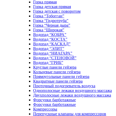
Горка прямая
Горка детская прямая
Горка детская с поворотом
Горка “Тобогган”
Горка “Гидротруба”
Горка “Черная дыра”
Горка “Широкая”
Водопад “КОБРА”
Водопад “КОСТА”
Водопад “КАСКАД”
Водопад “ЭЛИТ”
Водопад “НИАГАРА”
Водопад “СТЕНОВОЙ”
Водопад “ГРИБ”
Круглые панели гейзера
Кольцевые панели гейзера
Прямоугольные панели гейзера
Квадратные панели гейзера
Проточный подогреватель воздуха
Однополосные лежаки воздушного массажа
Двухполосные лежаки воздушного массажа
Форсунки барботажные
Форсунки барботажные
Компрессоры
Перепускные клапаны для компрессоров