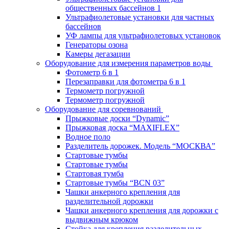
общественных бассейнов 1
Ультрафиолетовые установки для частных
бассейнов
УФ лампы для ультрафиолетовых установок
Генераторы озона
Камеры дегазации
Оборудование для измерения параметров воды
Фотометр 6 в 1
Перезаправки для фотометра 6 в 1
Термометр погружной
Термометр погружной
Оборудование для соревнований
Прыжковые доски “Dynamic”
Прыжковая доска “MAXIFLEX”
Водное поло
Разделитель дорожек. Модель “МОСКВА”
Стартовые тумбы
Стартовые тумбы
Стартовая тумба
Стартовые тумбы “BCN 03”
Чашки анкерного крепления для
разделительной дорожки
Чашки анкерного крепления для дорожки с
выдвижным крюком
Стойка для крепления разделительных