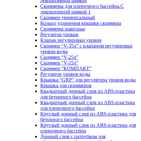
декоративной рамкой
Скиммеры для пленочного бассейна.С
декоративной рамкой 1
Скиммер универсальный
Кольцо удлинения крышки скиммера
Скиммеры навесные
Регулятор уровня
Клапан регулировки уровня
Скиммер “V-35л” с клапаном регулировки
уровня воды
Скиммер “V-25л”
Скиммер “V-15л”
Скиммер “КОМПАКТ”
Регулятор уровня воды
Крышка “GRP” для регулятора уровня воды
Крышка для скиммеров
Квадратный донный слив из ABS-пластика
для бетонного бассейна
Квадратный донный слив из ABS-пластика
для пленочного бассейна
Круглый донный слив из ABS-пластика для
бетонного бассейна
Круглый донный слив из ABS-пластика для
пленочного бассейна
Донный слив с патрубком для