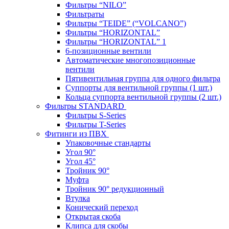
Фильтры “NILO”
Фильтраты
Фильтры “TEIDE” (“VOLСANO”)
Фильтры “HORIZONTAL”
Фильтры “HORIZONTAL” 1
6-позиционные вентили
Автоматические многопозиционные
вентили
Пятивентильная группа для одного фильтра
Суппорты для вентильной группы (1 шт.)
Кольца суппорта вентильной группы (2 шт.)
Фильтры STANDARD
Фильтры S-Series
Фильтры T-Series
Фитинги из ПВХ
Упаковочные стандарты
Угол 90°
Угол 45°
Тройник 90°
Муфта
Тройник 90° редукционный
Втулка
Конический переход
Открытая скоба
Клипса для скобы