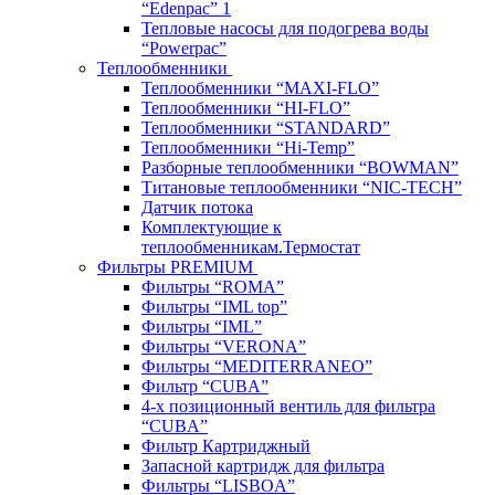
“Edenpac” 1
Тепловые насосы для подогрева воды
“Powerpac”
Теплообменники
Теплообменники “MAXI-FLO”
Теплообменники “HI-FLO”
Теплообменники “STANDARD”
Теплообменники “Hi-Temp”
Разборные теплообменники “BOWMAN”
Титановые теплообменники “NIC-TECH”
Датчик потока
Комплектующие к
теплообменникам.Термостат
Фильтры PREMIUM
Фильтры “ROMA”
Фильтры “IML top”
Фильтры “IML”
Фильтры “VERONA”
Фильтры “MEDITERRANEO”
Фильтр “CUBA”
4-х позиционный вентиль для фильтра
“CUBA”
Фильтр Картриджный
Запасной картридж для фильтра
Фильтры “LISBOA”