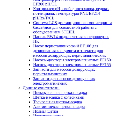
EF300 pH/CL
Контроллер рН, свободного хлора, редокс-
потенциала, температуры PNL EF214
pH/Rx/T/CL
Система LCS дистанционного мониторинга
бассейнов для совместной работы с
оборудованием STEIEL
Панель RW14 подключения контроллера к
ПК
Насос перистальтический EF106 для
дозирования коагулянта и запчасти для
насосов дозирующих перистальтических
Насосы-дозаторы электромагнитные EF150
Насосы-дозаторы электромагнитные EF155
Запчасти для насосов дозирующих
перистальтических
Запчасти для насосов дозирующих
электромагнитных
Донные очистители
Прямоугольная щетка-насадка
Щетка-насадка с колесиками
Треугольная щетка-насадка
Алюминиевая щетка-насадка
Прямая щетка
Изогнутая щетка