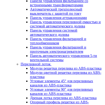
Панели управления фильтрацией cо
встроенными трансформаторами
Автоматический трехполюсный
выключатель с защитой по току
Панель управления аттракционами
Панель управления переливной емкостью и
системой автоматического долива
Панель управления системой
автоматического долива
Панель управления фильтрацией и
теплообменником
Панель управления фильтрацией и
проточным электронагревателем
Панель автоматического управления 5-ти
вентильной системы
Переливной лоток
Модули решетки перелива из ABS-пластика
Модули цветной решетки перелива из ABS-
пластика
Угловые элементы 45° для переливных
каналов из ABS-пластика
Угловые элементы 90° для переливных
каналов из ABS-пластика
Дренаж лотка перелива из ABS-пластика
Опорный профиль решетки из ABS-