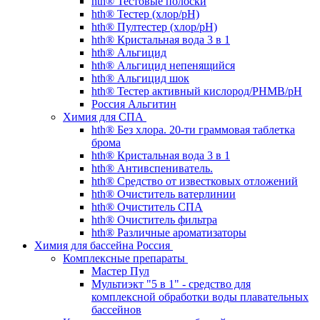
hth® Тестовые полоски
hth® Тестер (хлор/pH)
hth® Пултестер (хлор/pH)
hth® Кристальная вода 3 в 1
hth® Альгицид
hth® Альгицид непенящийся
hth® Альгицид шок
hth® Тестер активный кислород/PHMB/pH
Россия Альгитин
Химия для СПА
hth® Без хлора. 20-ти граммовая таблетка
брома
hth® Кристальная вода 3 в 1
hth® Антивспениватель.
hth® Средство от известковых отложений
hth® Очиститель ватерлинии
hth® Очиститель СПА
hth® Очиститель фильтра
hth® Различные ароматизаторы
Химия для бассейна Россия
Комплексные препараты
Мастер Пул
Мультиэкт "5 в 1" - средство для
комплексной обработки воды плавательных
бассейнов