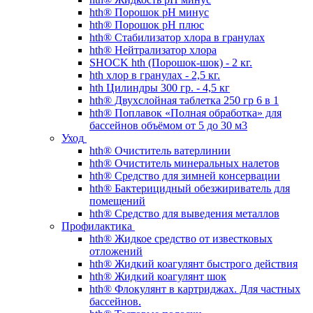
hth® Порошок pH минус
hth® Порошок pH плюс
hth® Стабилизатор хлора в гранулах
hth® Нейтрализатор хлора
SHOCK hth (Порошок-шок) - 2 кг.
hth хлор в гранулах - 2,5 кг.
hth Цилиндры 300 гр. - 4,5 кг
hth® Двухслойная таблетка 250 гр 6 в 1
hth® Поплавок «Полная обработка» для
бассейнов объёмом от 5 до 30 м3
Уход
hth® Очиститель ватерлинии
hth® Очиститель минеральных налетов
hth® Средство для зимней консервации
hth® Бактерицидный обезжириватель для
помещений
hth® Средство для выведения металлов
Профилактика
hth® Жидкое средство от известковых
отложений
hth® Жидкий коагулянт быстрого действия
hth® Жидкий коагулянт шок
hth® Флокулянт в картриджах. Для частных
бассейнов.