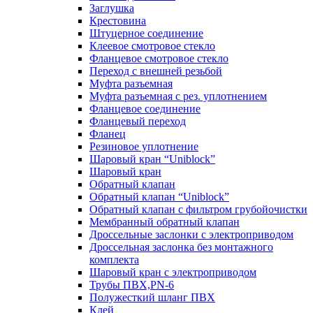
Заглушка
Крестовина
Штуцерное соединение
Клеевое смотровое стекло
Фланцевое смотровое стекло
Переход с внешней резьбой
Муфта разъемная
Муфта разъемная с рез. уплотнением
Фланцевое соединение
Фланцевый переход
Фланец
Резиновое уплотнение
Шаровый кран “Uniblock”
Шаровый кран
Обратный клапан
Обратный клапан “Uniblock”
Обратный клапан с фильтром грубойочистки
Мембранный обратный клапан
Дроссельные заслонки с электроприводом
Дроссельная заслонка без монтажного
комплекта
Шаровый кран с электроприводом
Трубы ПВХ,PN-6
Полужесткий шланг ПВХ
Клей