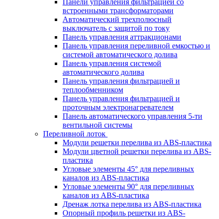
Панели управления фильтрацией cо
встроенными трансформаторами
Автоматический трехполюсный
выключатель с защитой по току
Панель управления аттракционами
Панель управления переливной емкостью и
системой автоматического долива
Панель управления системой
автоматического долива
Панель управления фильтрацией и
теплообменником
Панель управления фильтрацией и
проточным электронагревателем
Панель автоматического управления 5-ти
вентильной системы
Переливной лоток
Модули решетки перелива из ABS-пластика
Модули цветной решетки перелива из ABS-
пластика
Угловые элементы 45° для переливных
каналов из ABS-пластика
Угловые элементы 90° для переливных
каналов из ABS-пластика
Дренаж лотка перелива из ABS-пластика
Опорный профиль решетки из ABS-