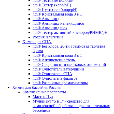
hth® Тестовые полоски
hth® Тестер (хлор/pH)
hth® Пултестер (хлор/pH)
hth® Кристальная вода 3 в 1
hth® Альгицид
hth® Альгицид непенящийся
hth® Альгицид шок
hth® Тестер активный кислород/PHMB/pH
Россия Альгитин
Химия для СПА
hth® Без хлора. 20-ти граммовая таблетка
брома
hth® Кристальная вода 3 в 1
hth® Антивспениватель.
hth® Средство от известковых отложений
hth® Очиститель ватерлинии
hth® Очиститель СПА
hth® Очиститель фильтра
hth® Различные ароматизаторы
Химия для бассейна Россия
Комплексные препараты
Мастер Пул
Мультиэкт "5 в 1" - средство для
комплексной обработки воды плавательных
бассейнов