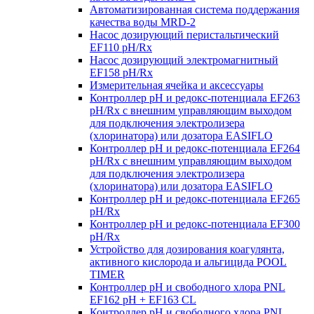
Автоматизированная система поддержания
качества воды MRD-2
Насос дозирующий перистальтический
EF110 pH/Rx
Насос дозирующий электромагнитный
EF158 pH/Rx
Измерительная ячейка и аксессуары
Контроллер рН и редокс-потенциала EF263
pH/Rx с внешним управляющим выходом
для подключения электролизера
(хлоринатора) или дозатора EASIFLO
Контроллер рН и редокс-потенциала EF264
pH/Rx с внешним управляющим выходом
для подключения электролизера
(хлоринатора) или дозатора EASIFLO
Контроллер рН и редокс-потенциала EF265
pH/Rx
Контроллер рН и редокс-потенциала EF300
pH/Rx
Устройство для дозирования коагулянта,
активного кислорода и альгицида POOL
TIMER
Контроллер рН и свободного хлора PNL
EF162 pH + EF163 CL
Контроллер рН и свободного хлора PNL