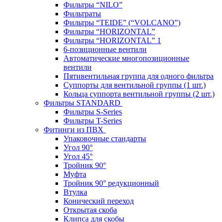
Фильтры “NILO”
Фильтраты
Фильтры “TEIDE” (“VOLСANO”)
Фильтры “HORIZONTAL”
Фильтры “HORIZONTAL” 1
6-позиционные вентили
Автоматические многопозиционные
вентили
Пятивентильная группа для одного фильтра
Суппорты для вентильной группы (1 шт.)
Кольца суппорта вентильной группы (2 шт.)
Фильтры STANDARD
Фильтры S-Series
Фильтры T-Series
Фитинги из ПВХ
Упаковочные стандарты
Угол 90°
Угол 45°
Тройник 90°
Муфта
Тройник 90° редукционный
Втулка
Конический переход
Открытая скоба
Клипса для скобы