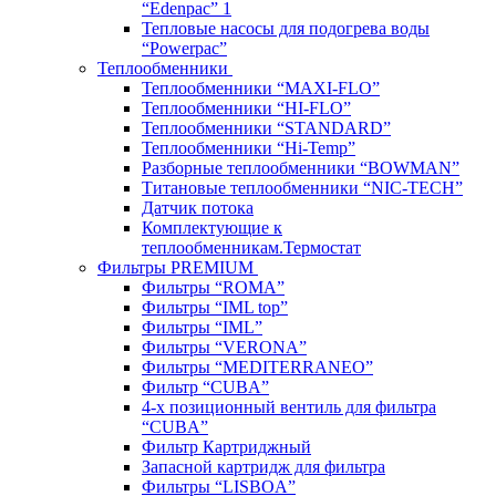
“Edenpac” 1
Тепловые насосы для подогрева воды
“Powerpac”
Теплообменники
Теплообменники “MAXI-FLO”
Теплообменники “HI-FLO”
Теплообменники “STANDARD”
Теплообменники “Hi-Temp”
Разборные теплообменники “BOWMAN”
Титановые теплообменники “NIC-TECH”
Датчик потока
Комплектующие к
теплообменникам.Термостат
Фильтры PREMIUM
Фильтры “ROMA”
Фильтры “IML top”
Фильтры “IML”
Фильтры “VERONA”
Фильтры “MEDITERRANEO”
Фильтр “CUBA”
4-х позиционный вентиль для фильтра
“CUBA”
Фильтр Картриджный
Запасной картридж для фильтра
Фильтры “LISBOA”