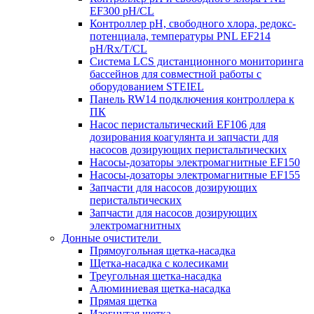
EF300 pH/CL
Контроллер рН, свободного хлора, редокс-
потенциала, температуры PNL EF214
pH/Rx/T/CL
Система LCS дистанционного мониторинга
бассейнов для совместной работы с
оборудованием STEIEL
Панель RW14 подключения контроллера к
ПК
Насос перистальтический EF106 для
дозирования коагулянта и запчасти для
насосов дозирующих перистальтических
Насосы-дозаторы электромагнитные EF150
Насосы-дозаторы электромагнитные EF155
Запчасти для насосов дозирующих
перистальтических
Запчасти для насосов дозирующих
электромагнитных
Донные очистители
Прямоугольная щетка-насадка
Щетка-насадка с колесиками
Треугольная щетка-насадка
Алюминиевая щетка-насадка
Прямая щетка
Изогнутая щетка