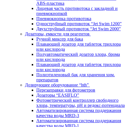
ABS-пластика
Лицевая часть противотока с закладной и
пневмокнопкой
Пневмокнопка противотока
Одноструйный противоток “Jet Swim 1200”
Двухструйный противоток “Jet Swim 2000”
Дозаторы, емкости для реагентов
Ручной миксер для бака
Плавающий дозатор для таблеток трихлора
или кислорода
Полуавтоматический дозатор хлора, брома
или кислорода
Плавающий дозатор для таблеток трихлора
или кислорода
Полиэтиленовый бак для хранения хим.
препаратов
Дозирующее оборудование “hth”
Перезаправки для фотометров
Дозаторы “EASIFLO”
Фотометрический контроллер свободного
хлора, температуры, рН и редокс-потенциала
Автоматизированная система поддержания
качества воды MRD-3
Автоматизированная система поддержания
качества воды MRD-1