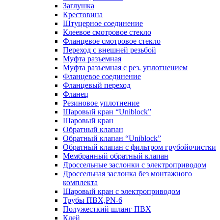
Заглушка
Крестовина
Штуцерное соединение
Клеевое смотровое стекло
Фланцевое смотровое стекло
Переход с внешней резьбой
Муфта разъемная
Муфта разъемная с рез. уплотнением
Фланцевое соединение
Фланцевый переход
Фланец
Резиновое уплотнение
Шаровый кран “Uniblock”
Шаровый кран
Обратный клапан
Обратный клапан “Uniblock”
Обратный клапан с фильтром грубойочистки
Мембранный обратный клапан
Дроссельные заслонки с электроприводом
Дроссельная заслонка без монтажного
комплекта
Шаровый кран с электроприводом
Трубы ПВХ,PN-6
Полужесткий шланг ПВХ
Клей