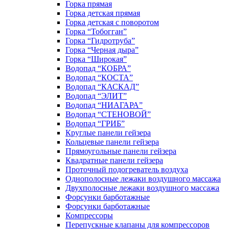
Горка прямая
Горка детская прямая
Горка детская с поворотом
Горка “Тобогган”
Горка “Гидротруба”
Горка “Черная дыра”
Горка “Широкая”
Водопад “КОБРА”
Водопад “КОСТА”
Водопад “КАСКАД”
Водопад “ЭЛИТ”
Водопад “НИАГАРА”
Водопад “СТЕНОВОЙ”
Водопад “ГРИБ”
Круглые панели гейзера
Кольцевые панели гейзера
Прямоугольные панели гейзера
Квадратные панели гейзера
Проточный подогреватель воздуха
Однополосные лежаки воздушного массажа
Двухполосные лежаки воздушного массажа
Форсунки барботажные
Форсунки барботажные
Компрессоры
Перепускные клапаны для компрессоров