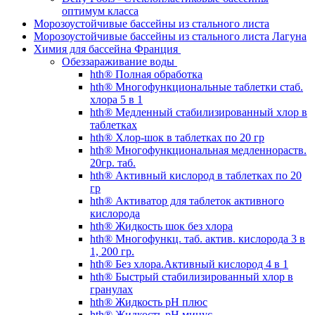
оптимум класса
Морозоустойчивые бассейны из стального листа
Морозоустойчивые бассейны из стального листа Лагуна
Химия для бассейна Франция
Обеззараживание воды
hth® Полная обработка
hth® Многофункциональные таблетки стаб.
хлора 5 в 1
hth® Медленный стабилизированный хлор в
таблетках
hth® Хлор-шок в таблетках по 20 гр
hth® Многофункциональная медленнораств.
20гр. таб.
hth® Активный кислород в таблетках по 20
гр
hth® Активатор для таблеток активного
кислорода
hth® Жидкость шок без хлора
hth® Многофункц. таб. актив. кислорода 3 в
1, 200 гр.
hth® Без хлора.Активный кислород 4 в 1
hth® Быстрый стабилизированный хлор в
гранулах
hth® Жидкость pH плюс
hth® Жидкость pH минус