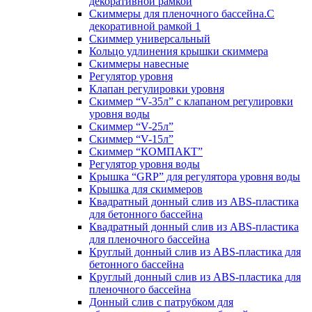
декоративной рамкой
Скиммеры для пленочного бассейна.С
декоративной рамкой 1
Скиммер универсальный
Кольцо удлинения крышки скиммера
Скиммеры навесные
Регулятор уровня
Клапан регулировки уровня
Скиммер “V-35л” с клапаном регулировки
уровня воды
Скиммер “V-25л”
Скиммер “V-15л”
Скиммер “КОМПАКТ”
Регулятор уровня воды
Крышка “GRP” для регулятора уровня воды
Крышка для скиммеров
Квадратный донный слив из ABS-пластика
для бетонного бассейна
Квадратный донный слив из ABS-пластика
для пленочного бассейна
Круглый донный слив из ABS-пластика для
бетонного бассейна
Круглый донный слив из ABS-пластика для
пленочного бассейна
Донный слив с патрубком для