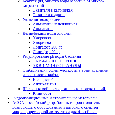
Коагуляция, очистка воды бассейна от микро-
загрязнений
Эквиталл в катриджах
Эквиталл жидкий
Удаление водорослей
Альгитинн непенящийся
Альгитинн
Дезинфекция воды хлорная
Хлороксон
Хлоритэкс
Лонгафор 200 гр
Лонгафор 20 гр
Регулирование ph воды бассейна
ЭКВИ-ПЛЮС ПОРОШОК
ЭКВИ-МИНУС ГРАНУЛЫ
Стабилизация солей жёсткости в воде, удаление
известкового налёта
Кальцистаб
Антикальцит
Щелочная мойка от органических загрязнений
Клин борт
Гидроизоляционные и строительные материалы
ACON Российский разработчик и производитель
дозирующего оборудования и широкого спектра
микропроцессорной автоматики для бассейнов