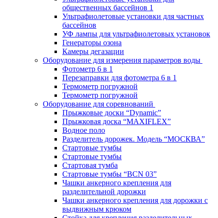
общественных бассейнов 1
Ультрафиолетовые установки для частных
бассейнов
УФ лампы для ультрафиолетовых установок
Генераторы озона
Камеры дегазации
Оборудование для измерения параметров воды
Фотометр 6 в 1
Перезаправки для фотометра 6 в 1
Термометр погружной
Термометр погружной
Оборудование для соревнований
Прыжковые доски “Dynamic”
Прыжковая доска “MAXIFLEX”
Водное поло
Разделитель дорожек. Модель “МОСКВА”
Стартовые тумбы
Стартовые тумбы
Стартовая тумба
Стартовые тумбы “BCN 03”
Чашки анкерного крепления для
разделительной дорожки
Чашки анкерного крепления для дорожки с
выдвижным крюком
Стойка для крепления разделительных