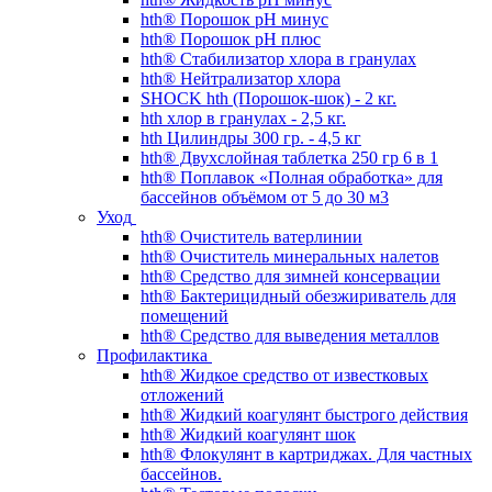
hth® Порошок pH минус
hth® Порошок pH плюс
hth® Стабилизатор хлора в гранулах
hth® Нейтрализатор хлора
SHOCK hth (Порошок-шок) - 2 кг.
hth хлор в гранулах - 2,5 кг.
hth Цилиндры 300 гр. - 4,5 кг
hth® Двухслойная таблетка 250 гр 6 в 1
hth® Поплавок «Полная обработка» для
бассейнов объёмом от 5 до 30 м3
Уход
hth® Очиститель ватерлинии
hth® Очиститель минеральных налетов
hth® Средство для зимней консервации
hth® Бактерицидный обезжириватель для
помещений
hth® Средство для выведения металлов
Профилактика
hth® Жидкое средство от известковых
отложений
hth® Жидкий коагулянт быстрого действия
hth® Жидкий коагулянт шок
hth® Флокулянт в картриджах. Для частных
бассейнов.