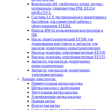
Контроллер рН, свободного хлора, редокс-
потенциала, температуры PNL EF214
pH/Rx/T/CL
Система LCS дистанционного мониторинга
бассейнов для совместной работы с
оборудованием STEIEL
Панель RW14 подключения контроллера к
ПК
Насос перистальтический EF106 для
дозирования коагулянта и запчасти для
насосов дозирующих перистальтических
Насосы-дозаторы электромагнитные EF150
Насосы-дозаторы электромагнитные EF155
Запчасти для насосов дозирующих
перистальтических
Запчасти для насосов дозирующих
электромагнитных
Донные очистители
Прямоугольная щетка-насадка
Щетка-насадка с колесиками
Треугольная щетка-насадка
Алюминиевая щетка-насадка
Прямая щетка
Изогнутая щетка
Сетка для сбора мусора с поверхности