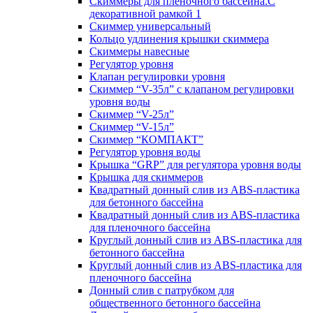
Скиммеры для пленочного бассейна.С
декоративной рамкой 1
Скиммер универсальный
Кольцо удлинения крышки скиммера
Скиммеры навесные
Регулятор уровня
Клапан регулировки уровня
Скиммер “V-35л” с клапаном регулировки
уровня воды
Скиммер “V-25л”
Скиммер “V-15л”
Скиммер “КОМПАКТ”
Регулятор уровня воды
Крышка “GRP” для регулятора уровня воды
Крышка для скиммеров
Квадратный донный слив из ABS-пластика
для бетонного бассейна
Квадратный донный слив из ABS-пластика
для пленочного бассейна
Круглый донный слив из ABS-пластика для
бетонного бассейна
Круглый донный слив из ABS-пластика для
пленочного бассейна
Донный слив с патрубком для
общественного бетонного бассейна