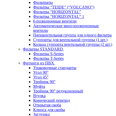
Фильтраты
Фильтры “TEIDE” (“VOLСANO”)
Фильтры “HORIZONTAL”
Фильтры “HORIZONTAL” 1
6-позиционные вентили
Автоматические многопозиционные
вентили
Пятивентильная группа для одного фильтра
Суппорты для вентильной группы (1 шт.)
Кольца суппорта вентильной группы (2 шт.)
Фильтры STANDARD
Фильтры S-Series
Фильтры T-Series
Фитинги из ПВХ
Упаковочные стандарты
Угол 90°
Угол 45°
Тройник 90°
Муфта
Тройник 90° редукционный
Втулка
Конический переход
Открытая скоба
Клипса для скобы
Заглушка