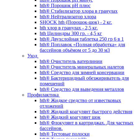
hth® Порошок pH плюс
hth® Стабилизатор хлора в гранулах
hth® Нейтрализатор хлора
SHOCK hth (Порошок-шок) - 2 кг.
hth хлор в гранулах - 2,5 кг.
hth Цилиндры 300 гр. - 4,5 кг
hth® Двухслойная таблетка 250 гр 6 в 1
hth® Поплавок «Полная обработка» для
бассейнов объёмом от 5 до 30 м3
Уход
hth® Очиститель ватерлинии
hth® Очиститель минеральных налетов
hth® Средство для зимней консервации
hth® Бактерицидный обезжириватель для
помещений
hth® Средство для выведения металлов
Профилактика
hth® Жидкое средство от известковых
отложений
hth® Жидкий коагулянт быстрого действия
hth® Жидкий коагулянт шок
hth® Флокулянт в картриджах. Для частных
бассейнов.
hth® Тестовые полоски