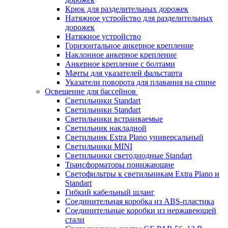
Крюк для разделительных дорожек
Натяжное устройство для разделительных
дорожек
Натяжное устройство
Горизонтальное анкерное крепление
Наклонное анкерное крепление
Анкерное крепление с болтами
Мачты для указателей фальстарта
Указатели поворота для плавания на спине
Освещение для бассейнов
Светильники Standart
Светильники Standart
Светильники встраиваемые
Светильник накладной
Светильник Extra Plano универсальный
Светильники MINI
Светильники светодиодные Standart
Трансформаторы понижающие
Светофильтры к светильникам Extra Plano и
Standart
Гибкий кабельный шланг
Соединительная коробка из ABS-пластика
Соединительные коробки из нержавеющей
стали