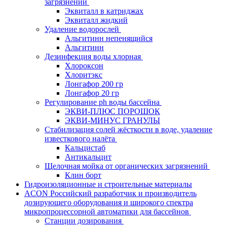
загрязнений
Эквиталл в катриджах
Эквиталл жидкий
Удаление водорослей
Альгитинн непенящийся
Альгитинн
Дезинфекция воды хлорная
Хлороксон
Хлоритэкс
Лонгафор 200 гр
Лонгафор 20 гр
Регулирование ph воды бассейна
ЭКВИ-ПЛЮС ПОРОШОК
ЭКВИ-МИНУС ГРАНУЛЫ
Стабилизация солей жёсткости в воде, удаление
известкового налёта
Кальцистаб
Антикальцит
Щелочная мойка от органических загрязнений
Клин борт
Гидроизоляционные и строительные материалы
ACON Российский разработчик и производитель
дозирующего оборудования и широкого спектра
микропроцессорной автоматики для бассейнов
Станции дозирования