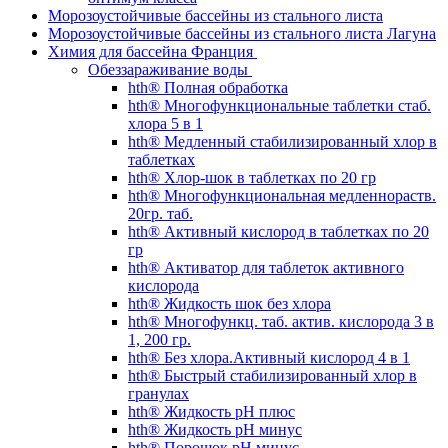
Морозоустойчивые бассейны из стального листа
Морозоустойчивые бассейны из стального листа Лагуна
Химия для бассейна Франция
Обеззараживание воды
hth® Полная обработка
hth® Многофункциональные таблетки стаб.
хлора 5 в 1
hth® Медленный стабилизированный хлор в
таблетках
hth® Хлор-шок в таблетках по 20 гр
hth® Многофункциональная медленнораств.
20гр. таб.
hth® Активный кислород в таблетках по 20
гр
hth® Активатор для таблеток активного
кислорода
hth® Жидкость шок без хлора
hth® Многофункц. таб. актив. кислорода 3 в
1, 200 гр.
hth® Без хлора.Активный кислород 4 в 1
hth® Быстрый стабилизированный хлор в
гранулах
hth® Жидкость pH плюс
hth® Жидкость pH минус
hth® Порошок pH минус