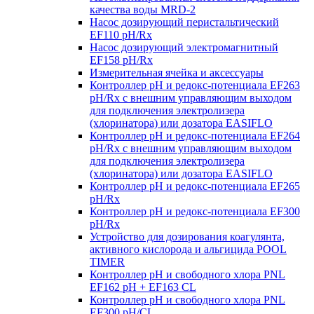
качества воды MRD-2
Насос дозирующий перистальтический
EF110 pH/Rx
Насос дозирующий электромагнитный
EF158 pH/Rx
Измерительная ячейка и аксессуары
Контроллер рН и редокс-потенциала EF263
pH/Rx с внешним управляющим выходом
для подключения электролизера
(хлоринатора) или дозатора EASIFLO
Контроллер рН и редокс-потенциала EF264
pH/Rx с внешним управляющим выходом
для подключения электролизера
(хлоринатора) или дозатора EASIFLO
Контроллер рН и редокс-потенциала EF265
pH/Rx
Контроллер рН и редокс-потенциала EF300
pH/Rx
Устройство для дозирования коагулянта,
активного кислорода и альгицида POOL
TIMER
Контроллер рН и свободного хлора PNL
EF162 pH + EF163 CL
Контроллер рН и свободного хлора PNL
EF300 pH/CL