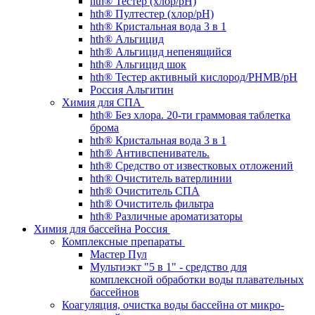
hth® Тестер (хлор/pH)
hth® Пултестер (хлор/pH)
hth® Кристальная вода 3 в 1
hth® Альгицид
hth® Альгицид непенящийся
hth® Альгицид шок
hth® Тестер активный кислород/PHMB/pH
Россия Альгитин
Химия для СПА
hth® Без хлора. 20-ти граммовая таблетка
брома
hth® Кристальная вода 3 в 1
hth® Антивспениватель.
hth® Средство от известковых отложений
hth® Очиститель ватерлинии
hth® Очиститель СПА
hth® Очиститель фильтра
hth® Различные ароматизаторы
Химия для бассейна Россия
Комплексные препараты
Мастер Пул
Мультиэкт "5 в 1" - средство для
комплексной обработки воды плавательных
бассейнов
Коагуляция, очистка воды бассейна от микро-