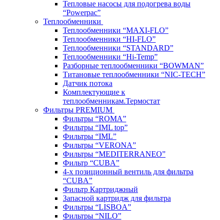
Тепловые насосы для подогрева воды
“Powerpac”
Теплообменники
Теплообменники “MAXI-FLO”
Теплообменники “HI-FLO”
Теплообменники “STANDARD”
Теплообменники “Hi-Temp”
Разборные теплообменники “BOWMAN”
Титановые теплообменники “NIC-TECH”
Датчик потока
Комплектующие к
теплообменникам.Термостат
Фильтры PREMIUM
Фильтры “ROMA”
Фильтры “IML top”
Фильтры “IML”
Фильтры “VERONA”
Фильтры “MEDITERRANEO”
Фильтр “CUBA”
4-х позиционный вентиль для фильтра
“CUBA”
Фильтр Картриджный
Запасной картридж для фильтра
Фильтры “LISBOA”
Фильтры “NILO”