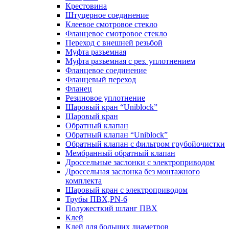
Крестовина
Штуцерное соединение
Клеевое смотровое стекло
Фланцевое смотровое стекло
Переход с внешней резьбой
Муфта разъемная
Муфта разъемная с рез. уплотнением
Фланцевое соединение
Фланцевый переход
Фланец
Резиновое уплотнение
Шаровый кран “Uniblock”
Шаровый кран
Обратный клапан
Обратный клапан “Uniblock”
Обратный клапан с фильтром грубойочистки
Мембранный обратный клапан
Дроссельные заслонки с электроприводом
Дроссельная заслонка без монтажного
комплекта
Шаровый кран с электроприводом
Трубы ПВХ,PN-6
Полужесткий шланг ПВХ
Клей
Клей для больших диаметров