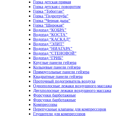
Горка детская прямая
Горка детская с поворотом
Горка “Тобогган”
Горка “Гидротруба”
Горка “Черная дыра”
Горка “Широкая”
Водопад “КОБРА”
Водопад “КОСТА”
Водопад “КАСКАД”
Водопад “ЭЛИТ”
Водопад “НИАГАРА”
Водопад “СТЕНОВОЙ”
Водопад “ГРИБ”
Круглые панели гейзера
Кольцевые панели гейзера
Прямоугольные панели гейзера
Квадратные панели гейзера
Проточный подогреватель воздуха
Однополосные лежаки воздушного массажа
Двухполосные лежаки воздушного массажа
Форсунки барботажные
Форсунки барботажные
Компрессоры
Перепускные клапаны для компрессоров
Глушители для компрессоров