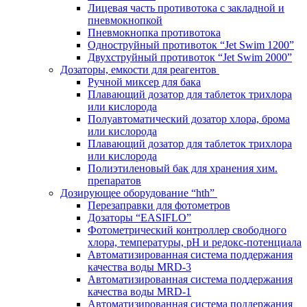
Лицевая часть противотока с закладной и
пневмокнопкой
Пневмокнопка противотока
Одноструйный противоток “Jet Swim 1200”
Двухструйный противоток “Jet Swim 2000”
Дозаторы, емкости для реагентов
Ручной миксер для бака
Плавающий дозатор для таблеток трихлора
или кислорода
Полуавтоматический дозатор хлора, брома
или кислорода
Плавающий дозатор для таблеток трихлора
или кислорода
Полиэтиленовый бак для хранения хим.
препаратов
Дозирующее оборудование “hth”
Перезаправки для фотометров
Дозаторы “EASIFLO”
Фотометрический контроллер свободного
хлора, температуры, рН и редокс-потенциала
Автоматизированная система поддержания
качества воды MRD-3
Автоматизированная система поддержания
качества воды MRD-1
Автоматизированная система поддержания