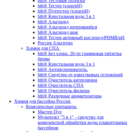
hth® Тестовые полоски
hth® Тестер (хлор/pH)
hth® Пултестер (хлор/pH)
hth® Кристальная вода 3 в 1
hth® Альгицид
hth® Альгицид непенящийся
hth® Альгицид шок
hth® Тестер активный кислород/PHMB/pH
Россия Альгитин
Химия для СПА
hth® Без хлора. 20-ти граммовая таблетка
брома
hth® Кристальная вода 3 в 1
hth® Антивспениватель.
hth® Средство от известковых отложений
hth® Очиститель ватерлинии
hth® Очиститель СПА
hth® Очиститель фильтра
hth® Различные ароматизаторы
Химия для бассейна Россия
Комплексные препараты
Мастер Пул
Мультиэкт "5 в 1" - средство для
комплексной обработки воды плавательных
бассейнов