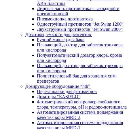
ABS-пластика
Лицевая часть противотока с закладной и
пневмокнопкой
Пневмокнопка противотока
Одноструйный противоток “Jet Swim 1200”
Двухструйный противоток “Jet Swim 2000”
Дозаторы, емкости для реагентов
Ручной миксер для бака
Плавающий дозатор для таблеток трихлора
или кислорода
Полуавтоматический дозатор хлора, брома
или кислорода
Плавающий дозатор для таблеток трихлора
или кислорода
Полиэтиленовый бак для хранения хим.
препаратов
Дозирующее оборудование “hth”
Перезаправки для фотометров
Дозаторы “EASIFLO”
Фотометрический контроллер свободного
хлора, температуры, рН и редокс-потенциала
Автоматизированная система поддержания
качества воды MRD-3
Автоматизированная система поддержания
качества воды MRD-1