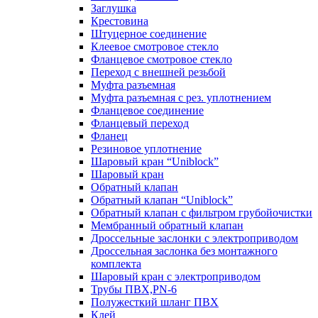
Заглушка
Крестовина
Штуцерное соединение
Клеевое смотровое стекло
Фланцевое смотровое стекло
Переход с внешней резьбой
Муфта разъемная
Муфта разъемная с рез. уплотнением
Фланцевое соединение
Фланцевый переход
Фланец
Резиновое уплотнение
Шаровый кран “Uniblock”
Шаровый кран
Обратный клапан
Обратный клапан “Uniblock”
Обратный клапан с фильтром грубойочистки
Мембранный обратный клапан
Дроссельные заслонки с электроприводом
Дроссельная заслонка без монтажного
комплекта
Шаровый кран с электроприводом
Трубы ПВХ,PN-6
Полужесткий шланг ПВХ
Клей