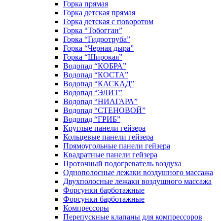
Горка прямая
Горка детская прямая
Горка детская с поворотом
Горка “Тобогган”
Горка “Гидротруба”
Горка “Черная дыра”
Горка “Широкая”
Водопад “КОБРА”
Водопад “КОСТА”
Водопад “КАСКАД”
Водопад “ЭЛИТ”
Водопад “НИАГАРА”
Водопад “СТЕНОВОЙ”
Водопад “ГРИБ”
Круглые панели гейзера
Кольцевые панели гейзера
Прямоугольные панели гейзера
Квадратные панели гейзера
Проточный подогреватель воздуха
Однополосные лежаки воздушного массажа
Двухполосные лежаки воздушного массажа
Форсунки барботажные
Форсунки барботажные
Компрессоры
Перепускные клапаны для компрессоров