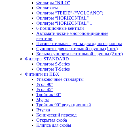
Фильтры “NILO”
Фильтраты
Фильтры “TEIDE” (“VOLСANO”)
Фильтры “HORIZONTAL”
Фильтры “HORIZONTAL” 1
6-позиционные вентили
Автоматические многопозиционные
вентили
Пятивентильная группа для одного фильтра
Суппорты для вентильной группы (1 шт.)
Кольца суппорта вентильной группы (2 шт.)
Фильтры STANDARD
Фильтры S-Series
Фильтры T-Series
Фитинги из ПВХ
Упаковочные стандарты
Угол 90°
Угол 45°
Тройник 90°
Муфта
Тройник 90° редукционный
Втулка
Конический переход
Открытая скоба
Клипса для скобы