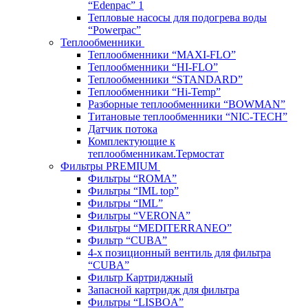
“Edenpac” 1
Тепловые насосы для подогрева воды
“Powerpac”
Теплообменники
Теплообменники “MAXI-FLO”
Теплообменники “HI-FLO”
Теплообменники “STANDARD”
Теплообменники “Hi-Temp”
Разборные теплообменники “BOWMAN”
Титановые теплообменники “NIC-TECH”
Датчик потока
Комплектующие к
теплообменникам.Термостат
Фильтры PREMIUM
Фильтры “ROMA”
Фильтры “IML top”
Фильтры “IML”
Фильтры “VERONA”
Фильтры “MEDITERRANEO”
Фильтр “CUBA”
4-х позиционный вентиль для фильтра
“CUBA”
Фильтр Картриджный
Запасной картридж для фильтра
Фильтры “LISBOA”