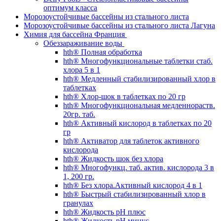
оптимум класса
Морозоустойчивые бассейны из стального листа
Морозоустойчивые бассейны из стального листа Лагуна
Химия для бассейна Франция
Обеззараживание воды
hth® Полная обработка
hth® Многофункциональные таблетки стаб.
хлора 5 в 1
hth® Медленный стабилизированный хлор в
таблетках
hth® Хлор-шок в таблетках по 20 гр
hth® Многофункциональная медленнораств.
20гр. таб.
hth® Активный кислород в таблетках по 20
гр
hth® Активатор для таблеток активного
кислорода
hth® Жидкость шок без хлора
hth® Многофункц. таб. актив. кислорода 3 в
1, 200 гр.
hth® Без хлора.Активный кислород 4 в 1
hth® Быстрый стабилизированный хлор в
гранулах
hth® Жидкость pH плюс
hth® Жидкость pH минус