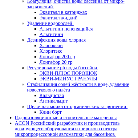
Коагуляция, очистка воды бассейна от микро-
загрязнений
Эквиталл в катриджах
Эквиталл жидкий
Удаление водорослей
Альгитинн непенящийся
Альгитинн
Дезинфекция воды хлорная
Хлороксон
Хлоритэкс
Лонгафор 200 гр
Лонгафор 20 гр
Регулирование ph воды бассейна
ЭКВИ-ПЛЮС ПОРОШОК
ЭКВИ-МИНУС ГРАНУЛЫ
Стабилизация солей жёсткости в воде, удаление
известкового налёта
Кальцистаб
Антикальцит
Щелочная мойка от органических загрязнений
Клин борт
Гидроизоляционные и строительные материалы
ACON Российский разработчик и производитель
дозирующего оборудования и широкого спектра
микропроцессорной автоматики для бассейнов