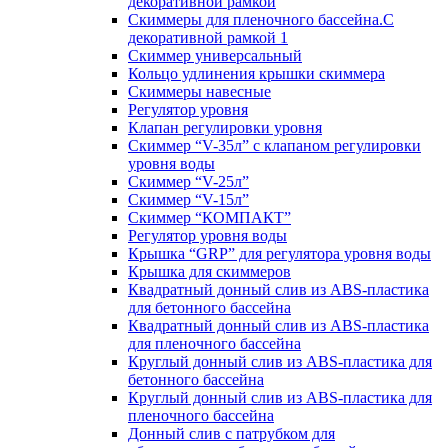
декоративной рамкой
Скиммеры для пленочного бассейна.С
декоративной рамкой 1
Скиммер универсальный
Кольцо удлинения крышки скиммера
Скиммеры навесные
Регулятор уровня
Клапан регулировки уровня
Скиммер “V-35л” с клапаном регулировки
уровня воды
Скиммер “V-25л”
Скиммер “V-15л”
Скиммер “КОМПАКТ”
Регулятор уровня воды
Крышка “GRP” для регулятора уровня воды
Крышка для скиммеров
Квадратный донный слив из ABS-пластика
для бетонного бассейна
Квадратный донный слив из ABS-пластика
для пленочного бассейна
Круглый донный слив из ABS-пластика для
бетонного бассейна
Круглый донный слив из ABS-пластика для
пленочного бассейна
Донный слив с патрубком для