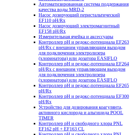
Автоматизированная система поддержания
качества воды MRD-2
Насос дозирующий перистальтический
EF110 pH/Rx
Насос дозирующий электромагнитный
EF158 pH/Rx
Измерительная ячейка и аксессуары
Контроллер рН и редокс-потенциала EF263
pH/Rx с внешним управляющим выходом
для подключения электролизера
(хлоринатора) или дозатора EASIFLO
Контроллер рН и редокс-потенциала EF264
pH/Rx с внешним управляющим выходом
для подключения электролизера
(хлоринатора) или дозатора EASIFLO
Контроллер рН и редокс-потенциала EF265
pH/Rx
Контроллер рН и редокс-потенциала EF300
pH/Rx
Устройство для дозирования коагулянта,
активного кислорода и альгицида POOL
TIMER
Контроллер рН и свободного хлора PNL
EF162 pH + EF163 CL
Контроллер рН и свободного хлора PNL