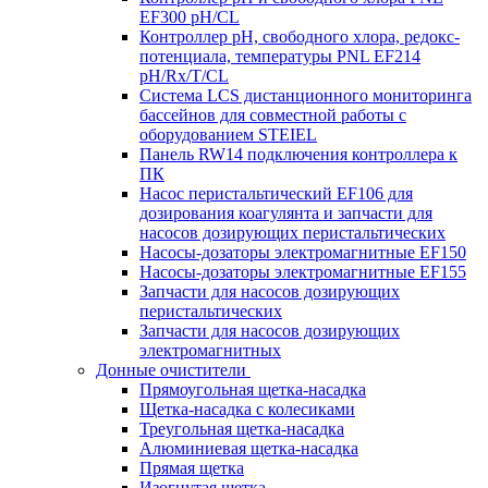
EF300 pH/CL
Контроллер рН, свободного хлора, редокс-
потенциала, температуры PNL EF214
pH/Rx/T/CL
Система LCS дистанционного мониторинга
бассейнов для совместной работы с
оборудованием STEIEL
Панель RW14 подключения контроллера к
ПК
Насос перистальтический EF106 для
дозирования коагулянта и запчасти для
насосов дозирующих перистальтических
Насосы-дозаторы электромагнитные EF150
Насосы-дозаторы электромагнитные EF155
Запчасти для насосов дозирующих
перистальтических
Запчасти для насосов дозирующих
электромагнитных
Донные очистители
Прямоугольная щетка-насадка
Щетка-насадка с колесиками
Треугольная щетка-насадка
Алюминиевая щетка-насадка
Прямая щетка
Изогнутая щетка