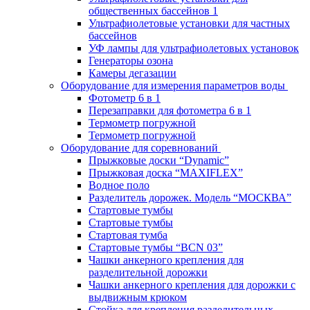
общественных бассейнов 1
Ультрафиолетовые установки для частных
бассейнов
УФ лампы для ультрафиолетовых установок
Генераторы озона
Камеры дегазации
Оборудование для измерения параметров воды
Фотометр 6 в 1
Перезаправки для фотометра 6 в 1
Термометр погружной
Термометр погружной
Оборудование для соревнований
Прыжковые доски “Dynamic”
Прыжковая доска “MAXIFLEX”
Водное поло
Разделитель дорожек. Модель “МОСКВА”
Стартовые тумбы
Стартовые тумбы
Стартовая тумба
Стартовые тумбы “BCN 03”
Чашки анкерного крепления для
разделительной дорожки
Чашки анкерного крепления для дорожки с
выдвижным крюком
Стойка для крепления разделительных