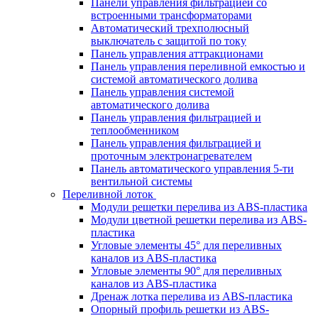
Панели управления фильтрацией cо
встроенными трансформаторами
Автоматический трехполюсный
выключатель с защитой по току
Панель управления аттракционами
Панель управления переливной емкостью и
системой автоматического долива
Панель управления системой
автоматического долива
Панель управления фильтрацией и
теплообменником
Панель управления фильтрацией и
проточным электронагревателем
Панель автоматического управления 5-ти
вентильной системы
Переливной лоток
Модули решетки перелива из ABS-пластика
Модули цветной решетки перелива из ABS-
пластика
Угловые элементы 45° для переливных
каналов из ABS-пластика
Угловые элементы 90° для переливных
каналов из ABS-пластика
Дренаж лотка перелива из ABS-пластика
Опорный профиль решетки из ABS-