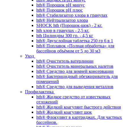
hth® Порошок pH минус
hth® Порошок pH плюс
hth® Стабилизатор хлора в гранулах
hth® Нейтрализатор хлора
SHOCK hth (Порошок-шок) - 2 кг.
hth хлор в гранулах - 2,5 кг.
hth Цилиндры 300 гр. - 4,5 кг
hth® Двухслойная таблетка 250 гр 6 в 1
hth® Поплавок «Полная обработка» для
бассейнов объёмом от 5 до 30 м3
Уход
hth® Очиститель ватерлинии
hth® Очиститель минеральных налетов
hth® Средство для зимней консервации
hth® Бактерицидный обезжириватель для
помещений
hth® Средство для выведения металлов
Профилактика
hth® Жидкое средство от известковых
отложений
hth® Жидкий коагулянт быстрого действия
hth® Жидкий коагулянт шок
hth® Флокулянт в картриджах. Для частных
бассейнов.