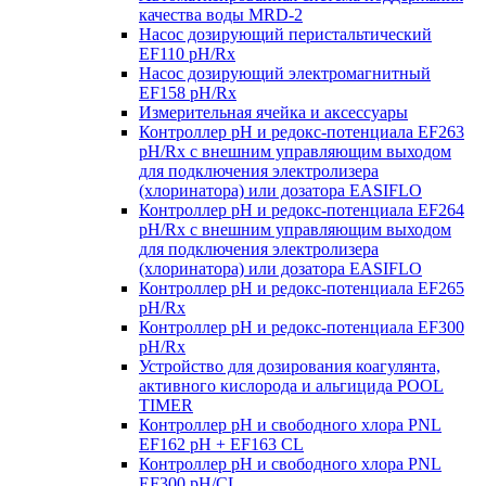
качества воды MRD-2
Насос дозирующий перистальтический
EF110 pH/Rx
Насос дозирующий электромагнитный
EF158 pH/Rx
Измерительная ячейка и аксессуары
Контроллер рН и редокс-потенциала EF263
pH/Rx с внешним управляющим выходом
для подключения электролизера
(хлоринатора) или дозатора EASIFLO
Контроллер рН и редокс-потенциала EF264
pH/Rx с внешним управляющим выходом
для подключения электролизера
(хлоринатора) или дозатора EASIFLO
Контроллер рН и редокс-потенциала EF265
pH/Rx
Контроллер рН и редокс-потенциала EF300
pH/Rx
Устройство для дозирования коагулянта,
активного кислорода и альгицида POOL
TIMER
Контроллер рН и свободного хлора PNL
EF162 pH + EF163 CL
Контроллер рН и свободного хлора PNL
EF300 pH/CL