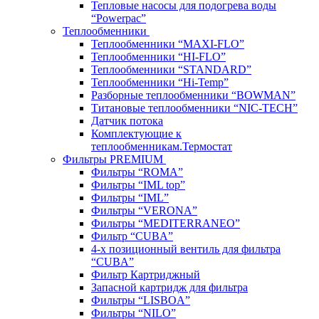
Тепловые насосы для подогрева воды
“Powerpac”
Теплообменники
Теплообменники “MAXI-FLO”
Теплообменники “HI-FLO”
Теплообменники “STANDARD”
Теплообменники “Hi-Temp”
Разборные теплообменники “BOWMAN”
Титановые теплообменники “NIC-TECH”
Датчик потока
Комплектующие к
теплообменникам.Термостат
Фильтры PREMIUM
Фильтры “ROMA”
Фильтры “IML top”
Фильтры “IML”
Фильтры “VERONA”
Фильтры “MEDITERRANEO”
Фильтр “CUBA”
4-х позиционный вентиль для фильтра
“CUBA”
Фильтр Картриджный
Запасной картридж для фильтра
Фильтры “LISBOA”
Фильтры “NILO”