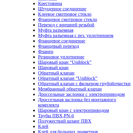
Крестовина
Штуцерное соединение
Клеевое смотровое стекло
Фланцевое смотровое стекло
Переход с внешней резьбой
Муфта разъемная
Муфта разъемная с рез. уплотнением
Фланцевое соединение
Фланцевый переход
Фланец
Резиновое уплотнение
Шаровый кран “Uniblock”
Шаровый кран
Обратный клапан
Обратный клапан “Uniblock”
Обратный клапан с фильтром грубойочистки
Мембранный обратный клапан
Дроссельные заслонки с электроприводом
Дроссельная заслонка без монтажного
комплекта
Шаровый кран с электроприводом
Трубы ПВХ,PN-6
Полужесткий шланг ПВХ
Клей
Клей для больших диаметров