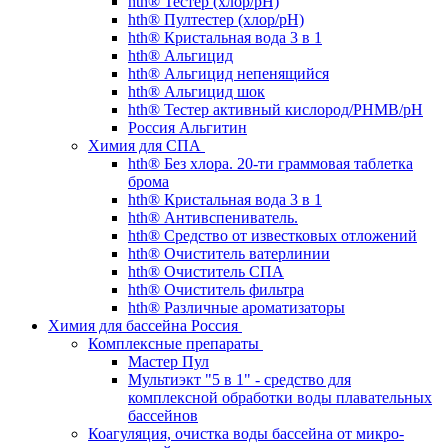
hth® Тестер (хлор/pH)
hth® Пултестер (хлор/pH)
hth® Кристальная вода 3 в 1
hth® Альгицид
hth® Альгицид непенящийся
hth® Альгицид шок
hth® Тестер активный кислород/PHMB/pH
Россия Альгитин
Химия для СПА
hth® Без хлора. 20-ти граммовая таблетка
брома
hth® Кристальная вода 3 в 1
hth® Антивспениватель.
hth® Средство от известковых отложений
hth® Очиститель ватерлинии
hth® Очиститель СПА
hth® Очиститель фильтра
hth® Различные ароматизаторы
Химия для бассейна Россия
Комплексные препараты
Мастер Пул
Мультиэкт "5 в 1" - средство для
комплексной обработки воды плавательных
бассейнов
Коагуляция, очистка воды бассейна от микро-