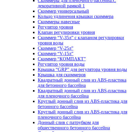
Скиммеры для пленочного бассейна.С
декоративной рамкой 1
Скиммер универсальный
Кольцо удлинения крышки скиммера
Скиммеры навесные
Регулятор уровня
Клапан регулировки уровня
Скиммер “V-35л” с клапаном регулировки
уровня воды
Скиммер “V-25л”
Скиммер “V-15л”
Скиммер “КОМПАКТ”
Регулятор уровня воды
Крышка “GRP” для регулятора уровня воды
Крышка для скиммеров
Квадратный донный слив из ABS-пластика
для бетонного бассейна
Квадратный донный слив из ABS-пластика
для пленочного бассейна
Круглый донный слив из ABS-пластика для
бетонного бассейна
Круглый донный слив из ABS-пластика для
пленочного бассейна
Донный слив с патрубком для
общественного бетонного бассейна