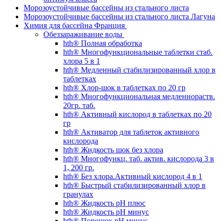
Морозоустойчивые бассейны из стального листа
Морозоустойчивые бассейны из стального листа Лагуна
Химия для бассейна Франция
Обеззараживание воды
hth® Полная обработка
hth® Многофункциональные таблетки стаб.
хлора 5 в 1
hth® Медленный стабилизированный хлор в
таблетках
hth® Хлор-шок в таблетках по 20 гр
hth® Многофункциональная медленнораств.
20гр. таб.
hth® Активный кислород в таблетках по 20
гр
hth® Активатор для таблеток активного
кислорода
hth® Жидкость шок без хлора
hth® Многофункц. таб. актив. кислорода 3 в
1, 200 гр.
hth® Без хлора.Активный кислород 4 в 1
hth® Быстрый стабилизированный хлор в
гранулах
hth® Жидкость pH плюс
hth® Жидкость pH минус
hth® Порошок pH минус