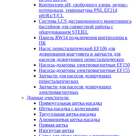
Контроллер рН, свободного хлора, редокс-
потенциала, температуры PNL EF214
pH/Rx/T/CL
Система LCS дистанционного мониторинга
бассейнов для совместной работы с
оборудованием STEIEL
Панель RW14 подключения контроллера к
ПК
Насос перистальтический EF106 для
дозирования коагулянта и запчасти для
насосов дозирующих перистальтических
Насосы-дозаторы электромагнитные EF150
Насосы-дозаторы электромагнитные EF155
Запчасти для насосов дозирующих
перистальтических
Запчасти для насосов дозирующих
электромагнитных
Донные очистители
Прямоугольная щетка-насадка
Щетка-насадка с колесиками
Треугольная щетка-насадка
Алюминиевая щетка-насадка
Прямая щетка
Изогнутая щетка
Сетка для сбора мусора с поверхности