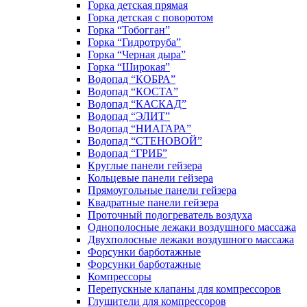
Горка детская прямая
Горка детская с поворотом
Горка “Тобогган”
Горка “Гидротруба”
Горка “Черная дыра”
Горка “Широкая”
Водопад “КОБРА”
Водопад “КОСТА”
Водопад “КАСКАД”
Водопад “ЭЛИТ”
Водопад “НИАГАРА”
Водопад “СТЕНОВОЙ”
Водопад “ГРИБ”
Круглые панели гейзера
Кольцевые панели гейзера
Прямоугольные панели гейзера
Квадратные панели гейзера
Проточный подогреватель воздуха
Однополосные лежаки воздушного массажа
Двухполосные лежаки воздушного массажа
Форсунки барботажные
Форсунки барботажные
Компрессоры
Перепускные клапаны для компрессоров
Глушители для компрессоров