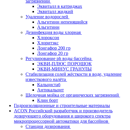
загрязнений
Эквиталл в катриджах
Эквиталл жидкий
Удаление водорослей
Альгитинн непенящийся
Альгитинн
Дезинфекция воды хлорная
Хлороксон
Хлоритэкс
Лонгафор 200 гр
Лонгафор 20 гр
Регулирование ph воды бассейна
ЭКВИ-ПЛЮС ПОРОШОК
ЭКВИ-МИНУС ГРАНУЛЫ
Стабилизация солей жёсткости в воде, удаление
известкового налёта
Кальцистаб
Антикальцит
Щелочная мойка от органических загрязнений
Клин борт
Гидроизоляционные и строительные материалы
ACON Российский разработчик и производитель
дозирующего оборудования и широкого спектра
микропроцессорной автоматики для бассейнов
Станции дозирования