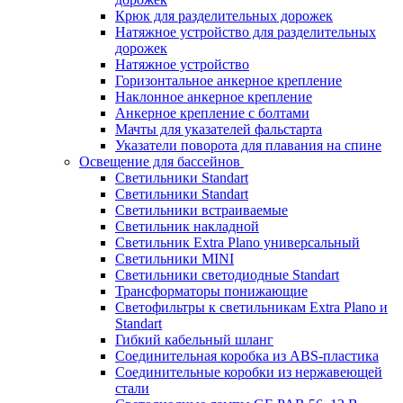
Крюк для разделительных дорожек
Натяжное устройство для разделительных
дорожек
Натяжное устройство
Горизонтальное анкерное крепление
Наклонное анкерное крепление
Анкерное крепление с болтами
Мачты для указателей фальстарта
Указатели поворота для плавания на спине
Освещение для бассейнов
Светильники Standart
Светильники Standart
Светильники встраиваемые
Светильник накладной
Светильник Extra Plano универсальный
Светильники MINI
Светильники светодиодные Standart
Трансформаторы понижающие
Светофильтры к светильникам Extra Plano и
Standart
Гибкий кабельный шланг
Соединительная коробка из ABS-пластика
Соединительные коробки из нержавеющей
стали