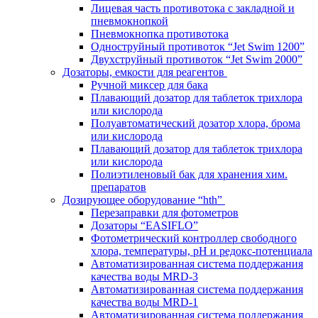
Лицевая часть противотока с закладной и
пневмокнопкой
Пневмокнопка противотока
Одноструйный противоток “Jet Swim 1200”
Двухструйный противоток “Jet Swim 2000”
Дозаторы, емкости для реагентов
Ручной миксер для бака
Плавающий дозатор для таблеток трихлора
или кислорода
Полуавтоматический дозатор хлора, брома
или кислорода
Плавающий дозатор для таблеток трихлора
или кислорода
Полиэтиленовый бак для хранения хим.
препаратов
Дозирующее оборудование “hth”
Перезаправки для фотометров
Дозаторы “EASIFLO”
Фотометрический контроллер свободного
хлора, температуры, рН и редокс-потенциала
Автоматизированная система поддержания
качества воды MRD-3
Автоматизированная система поддержания
качества воды MRD-1
Автоматизированная система поддержания