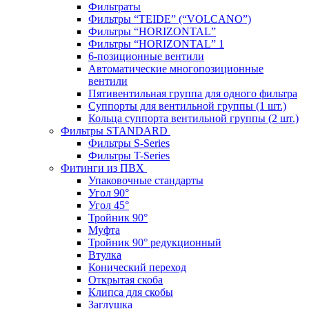
Фильтраты
Фильтры “TEIDE” (“VOLСANO”)
Фильтры “HORIZONTAL”
Фильтры “HORIZONTAL” 1
6-позиционные вентили
Автоматические многопозиционные
вентили
Пятивентильная группа для одного фильтра
Суппорты для вентильной группы (1 шт.)
Кольца суппорта вентильной группы (2 шт.)
Фильтры STANDARD
Фильтры S-Series
Фильтры T-Series
Фитинги из ПВХ
Упаковочные стандарты
Угол 90°
Угол 45°
Тройник 90°
Муфта
Тройник 90° редукционный
Втулка
Конический переход
Открытая скоба
Клипса для скобы
Заглушка