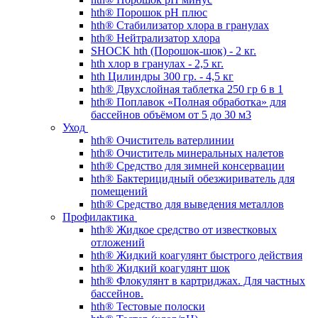
hth® Порошок pH плюс
hth® Стабилизатор хлора в гранулах
hth® Нейтрализатор хлора
SHOCK hth (Порошок-шок) - 2 кг.
hth хлор в гранулах - 2,5 кг.
hth Цилиндры 300 гр. - 4,5 кг
hth® Двухслойная таблетка 250 гр 6 в 1
hth® Поплавок «Полная обработка» для
бассейнов объёмом от 5 до 30 м3
Уход
hth® Очиститель ватерлинии
hth® Очиститель минеральных налетов
hth® Средство для зимней консервации
hth® Бактерицидный обезжириватель для
помещений
hth® Средство для выведения металлов
Профилактика
hth® Жидкое средство от известковых
отложений
hth® Жидкий коагулянт быстрого действия
hth® Жидкий коагулянт шок
hth® Флокулянт в картриджах. Для частных
бассейнов.
hth® Тестовые полоски